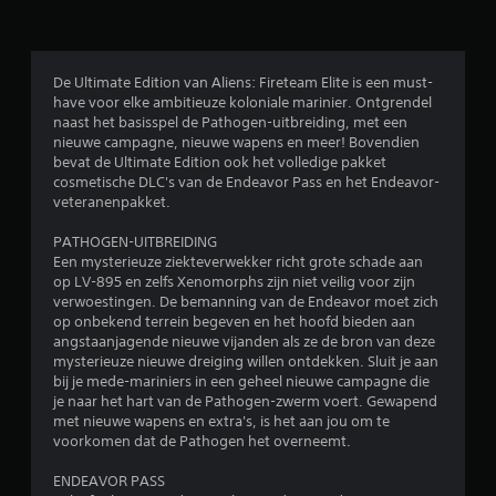
d
e
De Ultimate Edition van Aliens: Fireteam Elite is een must-
have voor elke ambitieuze koloniale marinier. Ontgrendel
l
naast het basisspel de Pathogen-uitbreiding, met een
nieuwe campagne, nieuwe wapens en meer! Bovendien
i
bevat de Ultimate Edition ook het volledige pakket
cosmetische DLC's van de Endeavor Pass en het Endeavor-
n
veteranenpakket.
g
PATHOGEN-UITBREIDING
Een mysterieuze ziekteverwekker richt grote schade aan
e
op LV-895 en zelfs Xenomorphs zijn niet veilig voor zijn
verwoestingen. De bemanning van de Endeavor moet zich
n
op onbekend terrein begeven en het hoofd bieden aan
angstaanjagende nieuwe vijanden als ze de bron van deze
mysterieuze nieuwe dreiging willen ontdekken. Sluit je aan
bij je mede-mariniers in een geheel nieuwe campagne die
je naar het hart van de Pathogen-zwerm voert. Gewapend
met nieuwe wapens en extra's, is het aan jou om te
voorkomen dat de Pathogen het overneemt.
ENDEAVOR PASS