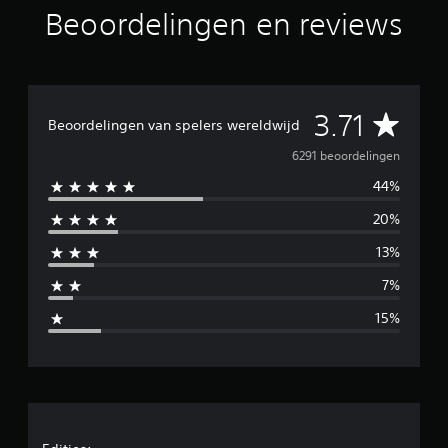
Beoordelingen en reviews
G
3.71
Beoordelingen van spelers wereldwijd
e
6291 beoordelingen
44%
m
20%
i
13%
d
7%
d
15%
e
l
d