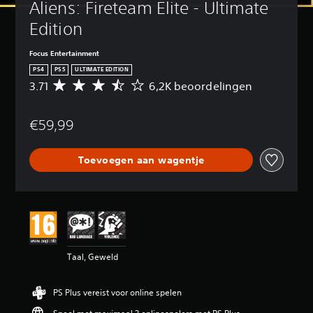
Aliens: Fireteam Elite - Ultimate 
Edition
Focus Entertainment
PS4
PS5
ULTIMATE EDITION
3.71
6,2K beoordelingen
G
e
m
€59,99
i
d
d
Toevoegen aan wagentje
e
l
d
e
b
e
o
o
Taal, Geweld
r
d
e
PS Plus vereist voor online spelen
l
i