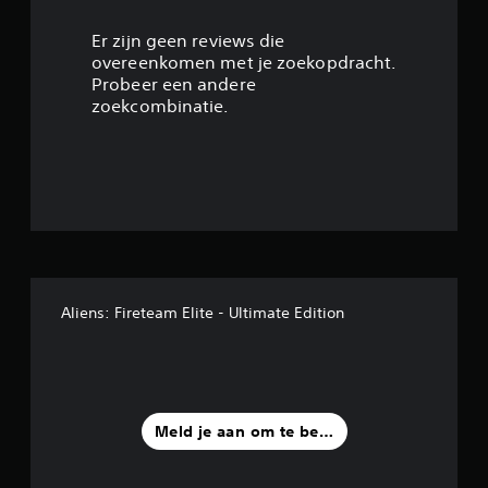
3
.
Er zijn geen reviews die
overeenkomen met je zoekopdracht.
7
Probeer een andere
zoekcombinatie.
1
/
5
s
t
Aliens: Fireteam Elite - Ultimate Edition
e
r
r
Meld je aan om te beoordelen
e
n