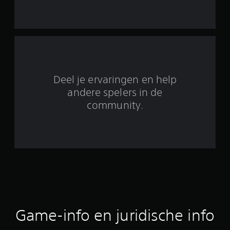
u
i
t
6
Deel je ervaringen en help
2
andere spelers in de
community.
9
1
b
e
o
o
Game-info en juridische info
r