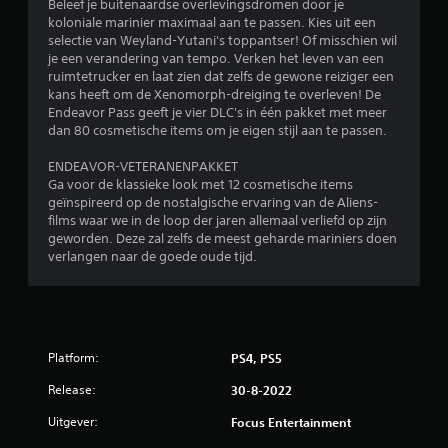
Beleef je buitenaardse overlevingsdromen door je
koloniale marinier maximaal aan te passen. Kies uit een
selectie van Weyland-Yutani's toppantser! Of misschien wil
je een verandering van tempo. Verken het leven van een
ruimtetrucker en laat zien dat zelfs de gewone reiziger een
kans heeft om de Xenomorph-dreiging te overleven! De
Endeavor Pass geeft je vier DLC's in één pakket met meer
dan 80 cosmetische items om je eigen stijl aan te passen.
ENDEAVOR-VETERANENPAKKET
Ga voor de klassieke look met 12 cosmetische items
geïnspireerd op de nostalgische ervaring van de Aliens-
films waar we in de loop der jaren allemaal verliefd op zijn
geworden. Deze zal zelfs de meest geharde mariniers doen
verlangen naar de goede oude tijd.
Platform:
PS4, PS5
Release:
30-8-2022
Uitgever:
Focus Entertainment