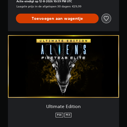
Actie eindigt op 12-8-2026 10:59 PM UTC
Laagste prijs in de afgelopen 30 dagen: €29,99
Toevoegen aan wagentje
U
l
t
i
m
a
t
e
E
d
i
t
i
o
Ultimate Edition
n
PS4
PS5