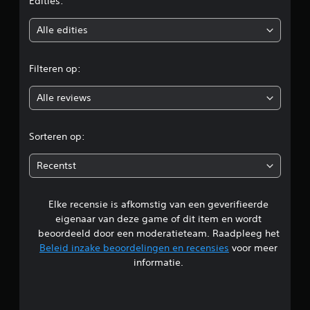
e
Edities:
b
Alle edities
e
Filteren op:
o
Alle reviews
o
r
Sorteren op:
d
Recentst
e
Elke recensie is afkomstig van een geverifieerde
l
eigenaar van deze game of dit item en wordt
i
beoordeeld door een moderatieteam. Raadpleeg het
Beleid inzake beoordelingen en recensies
voor meer
n
informatie.
g