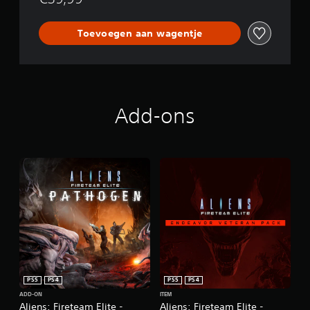
Toevoegen aan wagentje
Add-ons
PS5
PS4
PS5
PS4
ADD-ON
ITEM
Aliens: Fireteam Elite -
Aliens: Fireteam Elite -