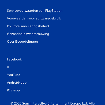
e
k
n
b
t
d
i
Servicevoorwaarden van PlayStation
h
e
j
o
g
Voorwaarden voor softwaregebruik
s
e
a
c
f
m
PS Store-annuleringsbeleid
h
t
e
t
r
.
Gezondheidswaarschuwing
e
i
h
Over Beoordelingen
f
o
t
u
e
d
n
e
Facebook
B
n
i
.
X
j
s
YouTube
S
c
p
Android-app
h
e
r
iOS-app
e
i
f
l
t
b
© 2026 Sony Interactive Entertainment Europe Ltd. Alle
e