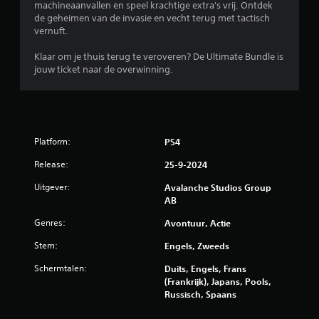
e
machineaanvallen en speel krachtige extra's vrij. Ontdek
e
l
n
de geheimen van de invasie en vecht terug met tactisch
l
i
(
vernuft.
n
b
s
e
a
Klaar om je thuis terug te veroveren? De Ultimate Bundle is
t
s
a
jouw ticket naar de overwinning.
a
p
r
e
n
z
e
d
o
l
a
n
t
a
d
)
Platform:
PS4
r
e
.
d
Release:
r
25-9-2024
)
t
H
Uitgever:
Avalanche Studios Group
D
o
a
AB
e
e
n
g
t
Genres:
Avontuur, Actie
d
a
s
m
m
Stem:
Engels, Zweeds
e
e
a
n
l
Schermtalen:
Duits, Engels, Frans
t
i
a
(Frankrijk), Japans, Pools,
i
n
a
Russisch, Spaans
g
t
t
o