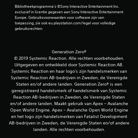
l
e
l
a
Bibliotheekprogramma's ©Sony Interactive Entertainment Inc. 
n
a
n
exclusief in licentie gegeven aan Sony Interactive Entertainment 
e
g
g
Europe. Gebruiksvoorwaarden voor software zijn van 
n
p
r
toepassing, zie ook eu.playstation.com/legal voor volledige 
d
u
i
gebruiksrechten.
o
n
j
o
t
k
r
e
e
d
n
g
Generation Zero®
e
m
e
m
© 2019 Systemic Reaction. Alle rechten voorbehouden.
a
l
e
Uitgegeven en ontwikkeld door Systemic Reaction AB.
k
u
n
e
Systemic Reaction en haar logo's zijn handelsmerken van
i
u
n
Systemic Reaction AB-bedrijven in Zweden, de Verenigde
d
'
,
e
Staten en/of andere landen. Generation Zero® is een
s
z
n
geregistreerd handelsmerk of handelsmerk van Systemic
n
o
i
a
Reaction AB-bedrijven in Zweden, de Verenigde Staten
d
n
v
en/of andere landen. Maakt gebruik van Apex – Avalanche
a
d
i
t
Open World Engine. Apex – Avalanche Open World Engine
e
g
j
en het logo zijn handelsmerken van Fatalist Development
b
e
e
i
AB-bedrijven in Zweden, de Verenigde Staten en/of andere
r
v
j
landen. Alle rechten voorbehouden.
e
e
s
n
r