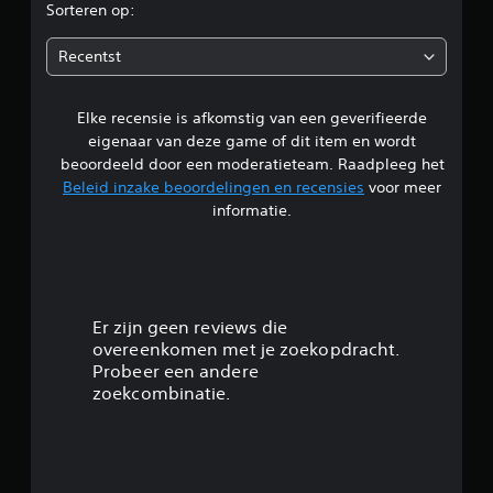
r
o
i
e
Sorteren op:
e
o
r
j
m
d
r
w
k
Recentst
a
j
a
e
e
k
o
a
n
y
(
r
J
Elke recensie is afkomstig van een geverifieerde
l
s
d
s
e
t
eigenaar van deze game of dit item en wordt
o
t
k
i
i
o
beoordeeld door een moderatieteam. Raadpleeg het
a
u
c
r
Beleid inzake beoordelingen en recensies
voor meer
n
n
k
n
z
informatie.
d
t
g
e
a
a
e
g
m
a
l
v
a
t
r
o
k
3
i
e
d
k
j
l
e
)
.
Er zijn geen reviews die
d
i
l
overeenkomen met je zoekopdracht.
J
i
g
i
9
e
Probeer een andere
n
h
j
k
zoekcombinatie.
s
e
k
9
u
t
i
e
n
r
d
r
/
t
u
b
t
s
c
e
e
p