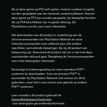
t
e
p
i
d
s
j
Als je deze game op PS5 wilt spelen, moet je systeem mogelijk 
r
l
d
worden geüpdatet naar de nieuwste systeemsoftware. Hoewel 
u
a
e
deze game op PS5 kan worden gespeeld, zijn bepaalde functies 
k
n
a
die op PS4 beschikbaar zijn mogelijk afwezig. Zie 
k
s
PlayStation.com/bc voor meer informatie.
n
e
d
J
n
e
Het downloaden van dit product is onderhevig aan de 
e
g
Servicevoorwaarden van PlayStation Network en onze 
J
k
a
Gebruiksvoorwaarden voor software plus alle andere 
e
u
m
specifieke, aanvullende bepalingen die op dit product van 
k
n
e
toepassing zijn. Download dit product niet als u niet met deze 
u
t
p
voorwaarden akkoord gaat. Raadpleeg de Servicevoorwaarden 
n
h
l
voor meer belangrijke informatie.
t
a
a
d
n
y
Eenmalige licentievergoeding om naar meerdere PS4™-
e
d
a
systemen te downloaden. Voor uw primaire PS4™ is 
g
m
l
aanmelden bij PlayStation Network niet vereist om dit te 
a
a
l
gebruiken, maar het is wel vereist voor gebruik op andere 
m
t
e
PS4™-systemen.
e
i
e
s
g
n
Lees voordat u dit product gebruikt de 
p
o
b
Gezondheidswaarschuwingen
e
p
e
 voor belangrijke gezondheidsinformatie.
l
s