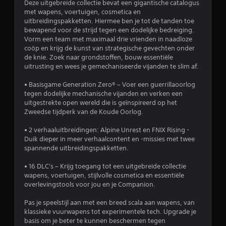
Deze uitgebreide collectie bevat een gigantische catalogus
t
i
u
met wapens, voertuigen, cosmetica en
e
o
z
uitbreidingspakketten. Hiermee ben je tot de tanden toe
l
n
e
bewapend voor de strijd tegen een dodelijke bedreiging.
e
a
r
Vorm een team met maximaal drie vrienden in naadloze
z
l
e
coöp en krijg de kunst van strategische gevechten onder
e
i
n
de knie. Zoek naar grondstoffen, bouw essentiële
n
t
(
uitrusting en wees je gemechaniseerde vijanden te slim af.
z
e
a
i
i
l
• Basisgame Generation Zero® – Voer een guerrillaoorlog
j
t
l
tegen dodelijke mechanische vijanden en verken een
n
o
e
uitgestrekte open wereld die is geïnspireerd op het
.
m
e
Zweedse tijdperk van de Koude Oorlog.
t
n
e
w
B
• 2 verhaaluitbreidingen: Alpine Unrest en FNIX Rising -
k
a
i
Duik dieper in meer verhaalcontent en -missies met twee
e
n
j
spannende uitbreidingspakketten.
r
n
s
e
e
• 16 DLC's – Krijg toegang tot een uitgebreide collectie
c
n
e
wapens, voertuigen, stijlvolle cosmetica en essentiële
h
.
r
overlevingstools voor jou en je Companion.
r
j
e
i
S
Pas je speelstijl aan met een breed scala aan wapens, van
o
f
p
klassieke vuurwapens tot experimentele tech. Upgrade je
f
t
basis om je beter te kunnen beschermen tegen
e
f