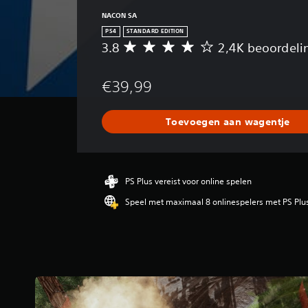
NACON SA
PS4
STANDARD EDITION
3.8
2,4K beoordeli
G
e
m
€39,99
i
d
d
Toevoegen aan wagentje
e
l
d
e
b
PS Plus vereist voor online spelen
e
Speel met maximaal 8 onlinespelers met PS Plu
o
o
r
d
e
l
i
n