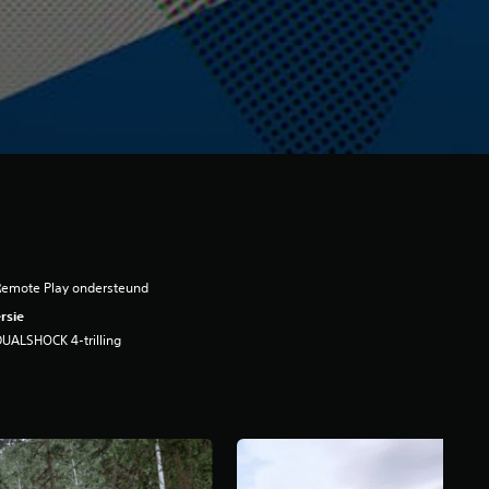
Remote Play ondersteund
rsie
UALSHOCK 4-trilling