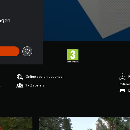
ngen
Online spelen optioneel
PS4-ve
s
1 - 2 spelers
D