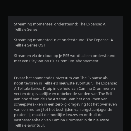
r
d
e
Streaming momenteel ondersteund: The Expanse: A
Telltale Series
l
Streaming momenteel niet ondersteund: The Expanse: A
i
Telltale Series OST
n
Streamen via de cloud op je PS5 wordt alleen ondersteund
met een PlayStation Plus Premium-abonnement
g
e
Ervaar het spannende universum van The Expanse als
nooit tevoren in Telltale's nieuwste avontuur, The Expanse:
n
A Telltale Series. Kruip in de huid van Camina Drummer en
verken de gevaarlijke en onbekende randen van The Belt
aan boord van de The Artemis. Van het opruimen van
scheepswrakken in een zero-g-omgeving tot het overleven
van een muiterij tot het bestrijden van angstaanjagende
piraten, jij maakt de moeilijke keuzes en onthult de
vastberadenheid van Camina Drummer in dit nieuwste
Telltale-avontuur.