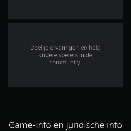
n
u
i
t
1
Deel je ervaringen en help
8
andere spelers in de
community.
6
0
b
e
o
o
Game-info en juridische info