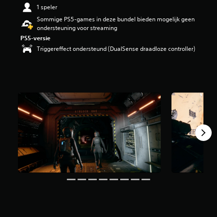
i
1 speler
n
Sommige PS5-games in deze bundel bieden mogelijk geen
g
ondersteuning voor streaming
3
PS5-versie
.
Triggereffect ondersteund (DualSense draadloze controller)
9
1
/
5
s
t
e
r
r
e
n
u
i
t
1
,
8
K
b
e