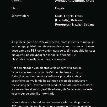
Genres:
Avontuur, Avontuur, RPG's
Stem:
Engels
Schermtalen:
Duits, Engels, Frans
(Frankrijk), Italiaans,
Portugees (Brazilië), Spaans
Als je deze game op PS5 wilt spelen, moet je systeem mogelijk 
worden geüpdatet naar de nieuwste systeemsoftware. Hoewel 
deze game op PS5 kan worden gespeeld, zijn bepaalde functies 
die op PS4 beschikbaar zijn mogelijk afwezig. Zie 
PlayStation.com/bc voor meer informatie.
Het downloaden van dit product is onderhevig aan de 
Servicevoorwaarden van PlayStation Network en onze 
Gebruiksvoorwaarden voor software plus alle andere 
specifieke, aanvullende bepalingen die op dit product van 
toepassing zijn. Download dit product niet als u niet met deze 
voorwaarden akkoord gaat. Raadpleeg de Servicevoorwaarden 
voor meer belangrijke informatie.
Je kunt deze content downloaden en spelen op de primaire 
PS5-console die aan je account is gekoppeld (via de instelling 