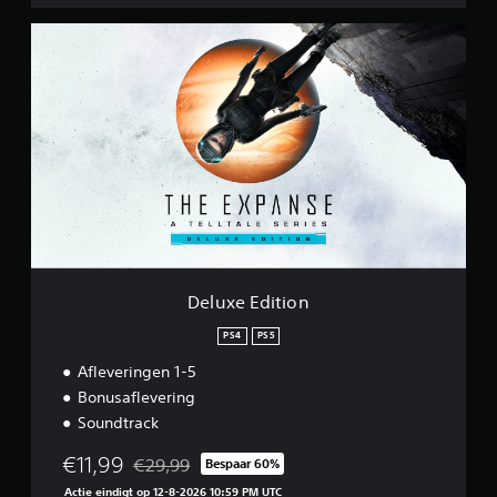
r
i
D
e
e
s
l
u
x
e
E
d
i
t
i
o
n
Deluxe Edition
PS4
PS5
Afleveringen 1-5
Bonusaflevering
Soundtrack
€11,99
€29,99
Bespaar 60%
Korting ten opzichte van de oorspronkelijke prijs 
Actie eindigt op 12-8-2026 10:59 PM UTC