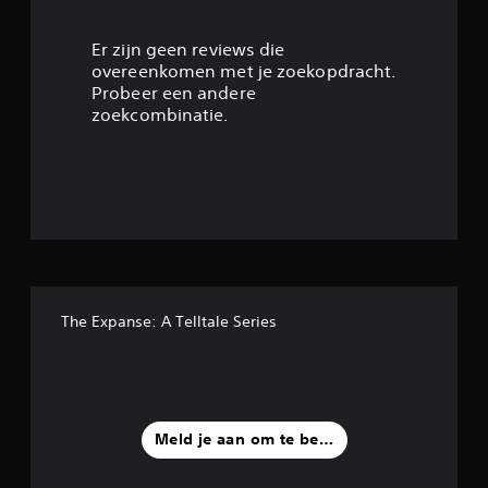
3
.
Er zijn geen reviews die
overeenkomen met je zoekopdracht.
9
Probeer een andere
zoekcombinatie.
1
/
5
s
t
The Expanse: A Telltale Series
e
r
r
Meld je aan om te beoordelen
e