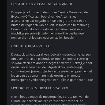
EEN VERTELLEN VERHAAL ALS GEEN ANDER
Dompel jezelf onder in de rol van Camina Drummer, de
Executive Officer aan boord van de Artemis, een
aaseterschip dat op jacht is naar een grote score in de
buitenste regionen van de Belt. Je moet een bemanning
bijeendrijven die bol staat van gespannen relaties en
machtige persoonlijkheden, en moeilijke beslissingen
nemen die het lot van iedereen zullen bepalen.
ONTDEK DE RIEM IN ZERO-G
Doorzoek scheepswrakken, gebruik magnetische laarzen
om over muren en plafonds te lopen en gebruik zero-g-
stuwraketten om door de leegte te zweven. Terwijl je door
delen van schepen en de uitgestrekte ruimte vliegt,
communiceer je met objecten in de wereld en praat je met
leden van de bemanning in de grootste en meest
meeslepende verkenning van een Telltale-game tot nu toe.
MOEILIJKE KEUZES, ERNSTIGE GEVOLGEN
Neem het op tegen de meedogenloze brutaliteit van de
ruimte, de politiek van een corrupt zonnestelsel, de