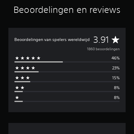
Beoordelingen en reviews
G
3.91
Beoordelingen van spelers wereldwijd
e
1860 beoordelingen
46%
m
23%
i
15%
d
8%
d
8%
e
l
d