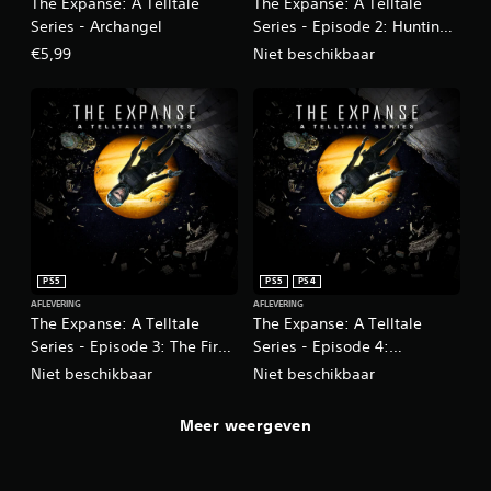
The Expanse: A Telltale
The Expanse: A Telltale
Series - Archangel
Series - Episode 2: Hunting
Grounds
€5,99
Niet beschikbaar
PS5
PS5
PS4
AFLEVERING
AFLEVERING
The Expanse: A Telltale
The Expanse: A Telltale
Series - Episode 3: The First
Series - Episode 4:
Ones
Impossible Objects
Niet beschikbaar
Niet beschikbaar
Meer weergeven