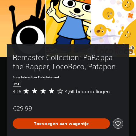
Remaster Collection: PaRappa 
the Rapper, LocoRoco, Patapon
Sony Interactive Entertainment
PS4
4.16
4,6K beoordelingen
G
e
m
€29,99
i
d
d
Toevoegen aan wagentje
e
l
d