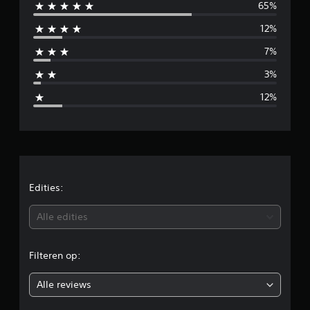
65%
m
12%
i
7%
d
3%
d
12%
e
l
d
e
Edities:
b
Alle edities
e
Filteren op:
o
Alle reviews
o