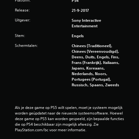
Platform:
PS4
Release:
21-9-2017
Uitgever:
Sony Interactive
Entertainment
Stem:
Engels
Schermtalen:
Chinees (Traditioneel),
Chinees (Vereenvoudigd),
Deens, Duits, Engels, Fins,
Frans (Frankrijk), Italiaans,
Japans, Koreaans,
Nederlands, Noors,
Portugees (Portugal),
Russisch, Spaans, Zweeds
Als je deze game op PS5 wilt spelen, moet je systeem mogelijk 
worden geüpdatet naar de nieuwste systeemsoftware. Hoewel 
deze game op PS5 kan worden gespeeld, zijn bepaalde functies 
die op PS4 beschikbaar zijn mogelijk afwezig. Zie 
PlayStation.com/bc voor meer informatie.