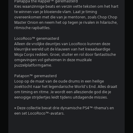
n
PaRappa the Rapper™ geremasterd
Kies waanzinnige beats en verzin vette teksten om het hart
g
te winnen van je bloeiende vlam. Laat je timing
overeenkomen met die van je mentoren, zoals Chop Chop
e
Master Onion en neem het op tegen je rivalen in hilarische,
ritmische rapbattles.
n
LocoRoco™ geremasterd
Alleen de vrolijke deuntjes van LocoRoco kunnen deze
kleurrijke wereld uit de klauwen van het kwaadaardige
Moja Corps redden. Groei, stuiter en rol door fantastische
omgevingen vol geheimen in deze muzikale
puzzelplatformgame.
Patapon™ geremasterd
Loop op de maat van de oude drums in een heilige
zoektocht naar het legendarische World’s End. Alles draait
om timing en ritme. Je wordt een allesziende god die je
eenogige strijdertjes leidt tijdens uitdagende missies.
• Deze collectie bevat drie dynamische PS4™-thema's en
een set LocoRoco™-avatars.