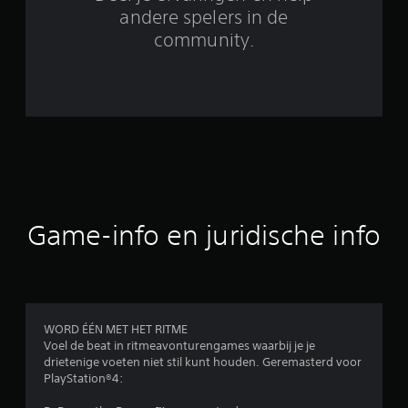
6
andere spelers in de
9
community.
2
b
e
o
o
Game-info en juridische info
r
d
e
WORD ÉÉN MET HET RITME
l
Voel de beat in ritmeavonturengames waarbij je je
drietenige voeten niet stil kunt houden. Geremasterd voor
i
PlayStation®4: