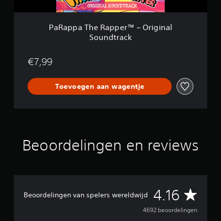
a
p
p
PaRappa The Rapper™ – Original
e
Soundtrack
r
™
–
€7,99
O
r
i
Toevoegen aan wagentje
g
i
n
a
l
S
Beoordelingen en reviews
o
u
n
d
t
G
4.16
r
Beoordelingen van spelers wereldwijd
a
e
c
4692 beoordelingen
k