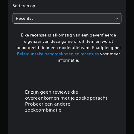
r
Sorteren op:
d
Recentst
e
Elke recensie is afkomstig van een geverifieerde
l
eigenaar van deze game of dit item en wordt
i
beoordeeld door een moderatieteam. Raadpleeg het
Beleid inzake beoordelingen en recensies
voor meer
n
informatie.
g
4
.
Er zijn geen reviews die
overeenkomen met je zoekopdracht.
1
Probeer een andere
zoekcombinatie.
6
/