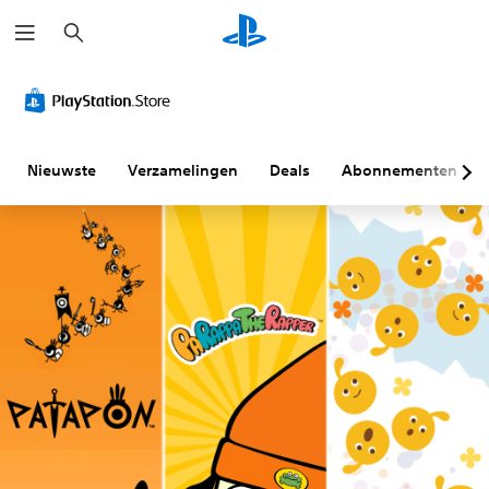
Z
o
e
k
e
n
Nieuwste
Verzamelingen
Deals
Abonnementen