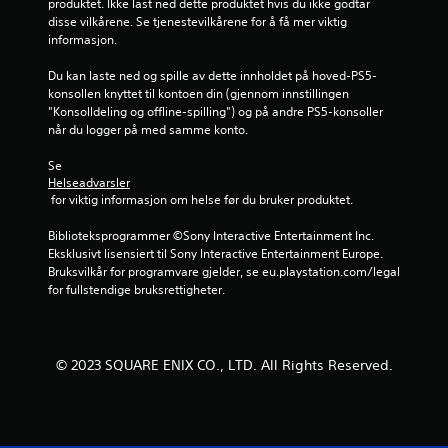
produktet. Ikke last ned dette produktet hvis du ikke godtar 
7
disse vilkårene. Se tjenestevilkårene for å få mer viktig 
informasjon.
v
Du kan laste ned og spille av dette innholdet på hoved-PS5-
u
konsollen knyttet til kontoen din (gjennom innstillingen 
"Konsolldeling og offline-spilling") og på andre PS5-konsoller 
r
når du logger på med samme konto.
d
Se 
Helseadvarsler
e
 for viktig informasjon om helse før du bruker produktet.
r
Biblioteksprogrammer ©Sony Interactive Entertainment Inc. 
Eksklusivt lisensiert til Sony Interactive Entertainment Europe. 
i
Bruksvilkår for programvare gjelder, se eu.playstation.com/legal 
for fullstendige bruksrettigheter.
n
g
© 2023 SQUARE ENIX CO., LTD. All Rights Reserved.
e
r