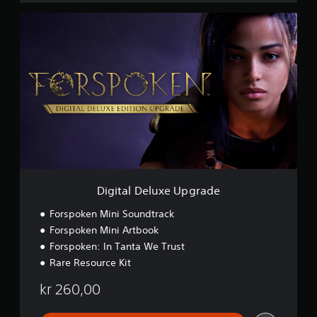
D
i
g
i
t
a
l
D
e
l
u
x
e
U
Digital Deluxe Upgrade
p
g
Forspoken Mini Soundtrack
r
Forspoken Mini Artbook
a
Forspoken: In Tanta We Trust
d
e
Rare Resource Kit
kr 260,00