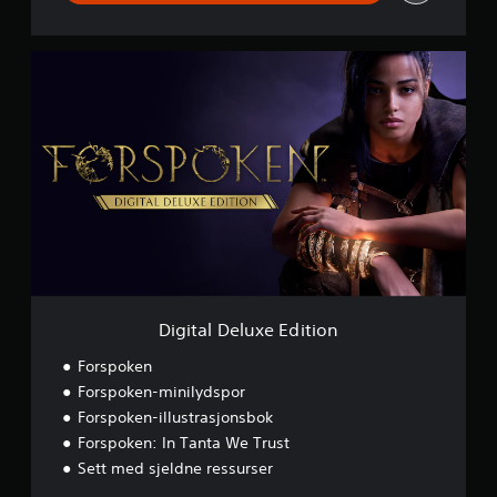
D
i
g
i
t
a
l
D
e
l
u
x
e
E
Digital Deluxe Edition
d
i
Forspoken
t
Forspoken-minilydspor
i
Forspoken-illustrasjonsbok
o
n
Forspoken: In Tanta We Trust
Sett med sjeldne ressurser