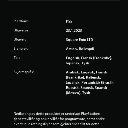
e
r
Plattform:
PS5
a
Utgivelse:
23.1.2023
v
Utgiver:
Square Enix LTD
5
Sjangrer:
Action, Rollespill
f
Tale:
Engelsk, Fransk (Frankrike),
Japansk, Tysk
r
Skjermspråk:
Arabisk, Engelsk, Fransk
(Frankrike), Italiensk,
a
Japansk, Portugisisk (Brasil),
Russisk, Spansk, Spansk
1
(Mexico), Tysk
9
6
Nedlasting av dette produktet er underlagt PlayStations 
tjenestevilkår og brukervilkår for programvare, samt andre 
2
eventuelle retningslinjer som gjelder spesifikt for dette 