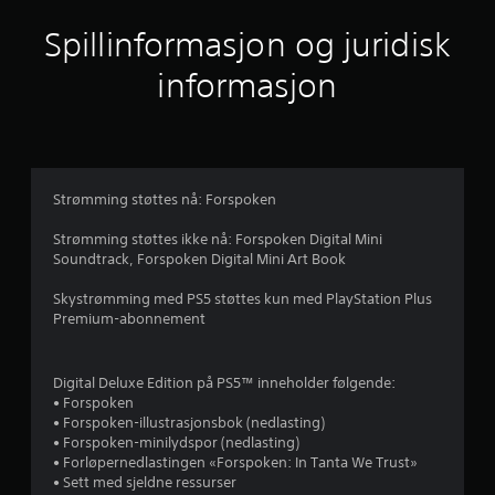
t
Spillinformasjon og juridisk
t
informasjon
l
i
g
Strømming støttes nå: Forspoken
v
Strømming støttes ikke nå: Forspoken Digital Mini
Soundtrack, Forspoken Digital Mini Art Book
u
Skystrømming med PS5 støttes kun med PlayStation Plus
r
Premium-abonnement
d
Digital Deluxe Edition på PS5™‎ inneholder følgende:
e
• Forspoken
• Forspoken-illustrasjonsbok (nedlasting)
r
• Forspoken-minilydspor (nedlasting)
• Forløpernedlastingen «Forspoken: In Tanta We Trust»
i
• Sett med sjeldne ressurser