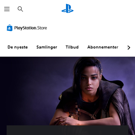
S
ø
k
De nyeste
Samlinger
Tilbud
Abonnementer
Utf