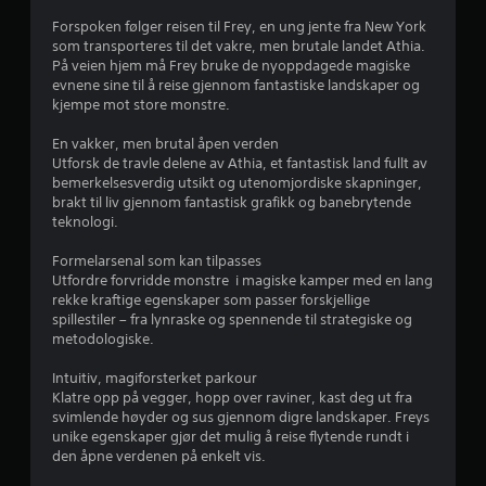
n
Forspoken følger reisen til Frey, en ung jente fra New York
som transporteres til det vakre, men brutale landet Athia.
g
På veien hjem må Frey bruke de nyoppdagede magiske
evnene sine til å reise gjennom fantastiske landskaper og
3
kjempe mot store monstre.
.
En vakker, men brutal åpen verden
Utforsk de travle delene av Athia, et fantastisk land fullt av
4
bemerkelsesverdig utsikt og utenomjordiske skapninger,
brakt til liv gjennom fantastisk grafikk og banebrytende
5
teknologi.
Formelarsenal som kan tilpasses
s
Utfordre forvridde monstre i magiske kamper med en lang
rekke kraftige egenskaper som passer forskjellige
t
spillestiler – fra lynraske og spennende til strategiske og
metodologiske.
j
Intuitiv, magiforsterket parkour
e
Klatre opp på vegger, hopp over raviner, kast deg ut fra
svimlende høyder og sus gjennom digre landskaper. Freys
r
unike egenskaper gjør det mulig å reise flytende rundt i
den åpne verdenen på enkelt vis.
n