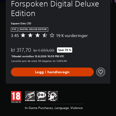
Forspoken Digital Deluxe 
Edition
Square Enix LTD
PS5
DIGITAL DELUXE EDITION
3.45
19 K vurderinger
G
j
e
kr 317,70
n
kr 1.059,00
Spar 70 %
Nedsatt fra opprinnelig pris på kr 1.059,00
n
Tilbudet avsluttes 12.8.2026 10:59 PM UTC
o
Laveste pris de siste 30 dagene: kr 1.059,00
m
s
Legg i handlevogn
n
i
t
t
l
i
g
v
In-Game Purchases, Language, Violence
u
r