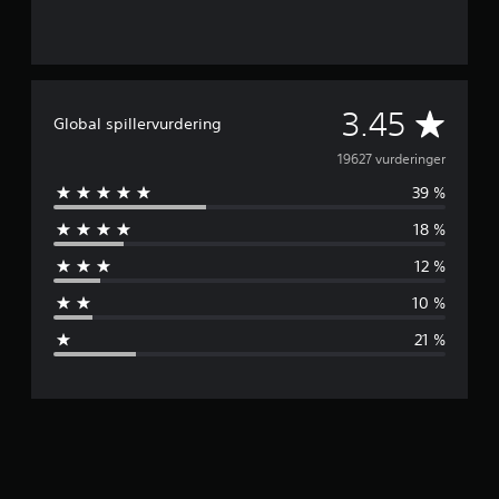
G
3.45
Global spillervurdering
j
19627 vurderinger
39 %
e
18 %
n
12 %
n
10 %
o
21 %
m
s
n
i