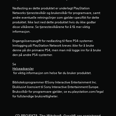
f
Nedlasting av dette produktet er underlagt PlayStation 
Networks tjenestevilkår og brukervilkår for programvare, samt 
r
andre eventuelle retningslinjer som gjelder spesifikt for dette 
produktet. Ikke last ned dette produktet hvis du ikke godtar 
a
disse vilkårene. Se tjenestevilkårene for å få mer viktig 
informasjon.
1
Engangslisensavgift for nedlasting til flere PS4-systemer. 
2
Innlogging på PlayStation Network kreves ikke for å bruke 
denne på din primære PS4, men man må logge inn for å bruke 
2
den på andre PS4-systemer.
8
Se 
Helseadvarsler
4
 for viktig informasjon om helse før du bruker produktet.
v
Biblioteksprogrammer ©Sony Interactive Entertainment Inc. 
Eksklusivt lisensiert til Sony Interactive Entertainment Europe. 
u
Bruksvilkår for programvare gjelder, se eu.playstation.com/legal 
for fullstendige bruksrettigheter.
r
d
CD PROJEKT®, The Witcher®, Geralt® are registered