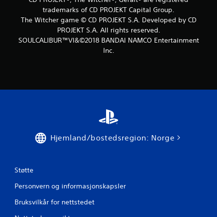
e
trademarks of CD PROJEKT Capital Group.
The Witcher game © CD PROJEKT S.A. Developed by CD
r
PROJEKT S.A. All rights reserved.
SOULCALIBUR™VI&©2018 BANDAI NAMCO Entertainment
i
Inc.
n
g
e
r
Hjemland/bostedsregion: Norge
Støtte
Personvern og informasjonskapsler
Bruksvilkår for nettstedet