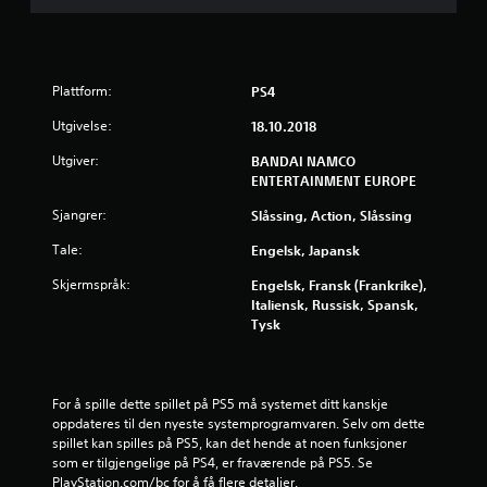
6
s
Plattform:
PS4
t
Utgivelse:
18.10.2018
j
Utgiver:
BANDAI NAMCO
ENTERTAINMENT EUROPE
e
Sjangrer:
Slåssing, Action, Slåssing
r
Tale:
Engelsk, Japansk
n
Skjermspråk:
Engelsk, Fransk (Frankrike),
Italiensk, Russisk, Spansk,
e
Tysk
r
a
For å spille dette spillet på PS5 må systemet ditt kanskje 
oppdateres til den nyeste systemprogramvaren. Selv om dette 
v
spillet kan spilles på PS5, kan det hende at noen funksjoner 
som er tilgjengelige på PS4, er fraværende på PS5. Se 
5
PlayStation.com/bc for å få flere detaljer.