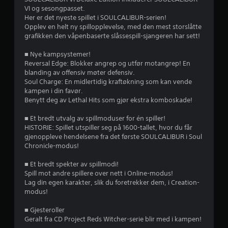
VI og sesongpasset.
v
Her er det nyeste spillet i SOULCALIBUR-serien!
Opplev en helt ny spillopplevelse, med den mest storslåtte
u
grafikken den våpenbaserte slåssespill-sjangeren har sett!
r
■ Nye kampsystemer!
Reversal Edge: Blokker angrep og utfør motangrep! En
d
blanding av offensiv møter defensiv.
Soul Charge: En midlertidig kraftøkning som kan vende
e
kampen i din favør.
Benytt deg av Lethal Hits som gjør ekstra komboskade!
r
■ Et bredt utvalg av spillmoduser for én spiller!
i
HISTORIE: Spillet utspiller seg på 1600-tallet, hvor du får
gjenoppleve hendelsene fra det første SOULCALIBUR i Soul
n
Chronicle-modus!
g
■ Et bredt spekter av spillmodi!
Spill mot andre spillere over nett i Online-modus!
Lag din egen karakter, slik du foretrekker dem, i Creation-
4
modus!
.
■ Gjesteroller
Geralt fra CD Project Reds Witcher-serie blir med i kampen!
4