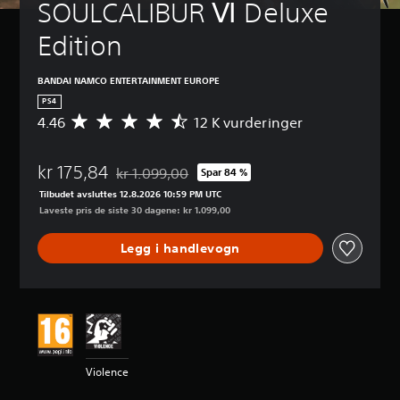
SOULCALIBUR Ⅵ Deluxe 
Edition
BANDAI NAMCO ENTERTAINMENT EUROPE
PS4
4.46
12 K vurderinger
G
j
e
kr 175,84
n
kr 1.099,00
Spar 84 %
Nedsatt fra opprinnelig pris på kr 1.099,00
n
Tilbudet avsluttes 12.8.2026 10:59 PM UTC
o
Laveste pris de siste 30 dagene: kr 1.099,00
m
s
Legg i handlevogn
n
i
t
t
l
i
g
v
Violence
u
r