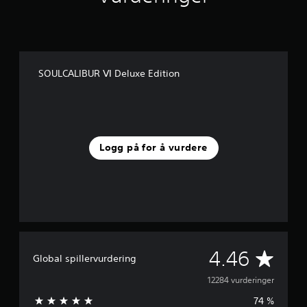
SOULCALIBUR Ⅵ Deluxe Edition
Logg på for å vurdere
G
4.46
Global spillervurdering
j
12284 vurderinger
74 %