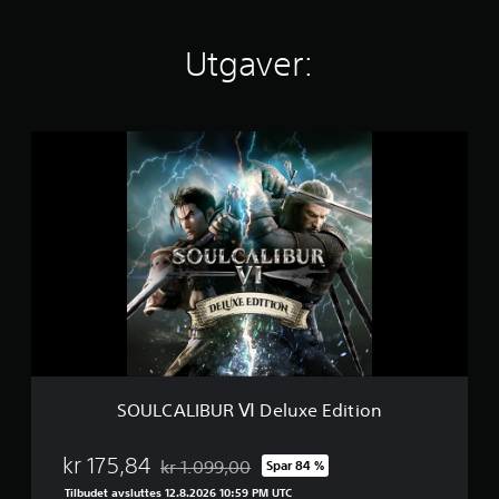
2
Utgaver:
K
v
u
r
d
S
e
O
r
U
i
L
n
C
g
A
e
L
r
I
B
U
R
Ⅵ
D
e
SOULCALIBUR Ⅵ Deluxe Edition
l
u
x
kr 175,84
kr 1.099,00
Spar 84 %
Nedsatt fra opprinnelig pris på kr 1.099,00
e
Tilbudet avsluttes 12.8.2026 10:59 PM UTC