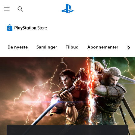
S
ø
k
De nyeste
Samlinger
Tilbud
Abonnementer
Utf