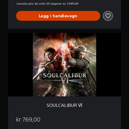
E
Laveste pris de siste 30 dagene: kr 1.099,00
d
i
Legg i handlevogn
t
i
o
n
S
O
U
L
C
A
L
I
B
U
R
Ⅵ
SOULCALIBUR Ⅵ
kr 769,00