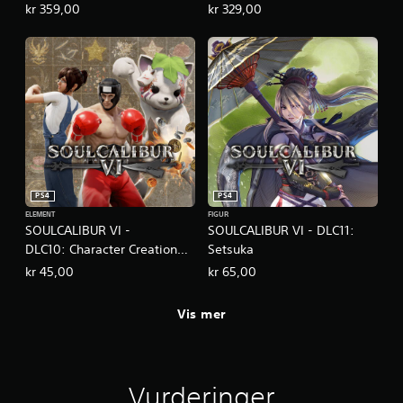
kr 359,00
kr 329,00
PS4
PS4
ELEMENT
FIGUR
SOULCALIBUR VI -
SOULCALIBUR VI - DLC11:
DLC10: Character Creation
Setsuka
Set D
kr 45,00
kr 65,00
Vis mer
Vurderinger