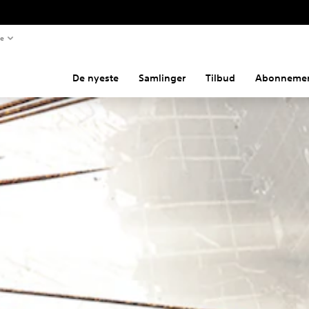
te
De nyeste
Samlinger
Tilbud
Abonnemen