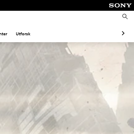
S
ø
k
ter
Utforsk