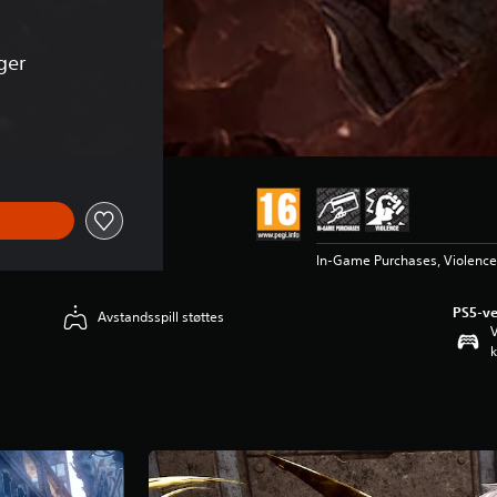
ger
på kr 999,00
In-Game Purchases, Violence
PS5-ve
Avstandsspill støttes
V
k