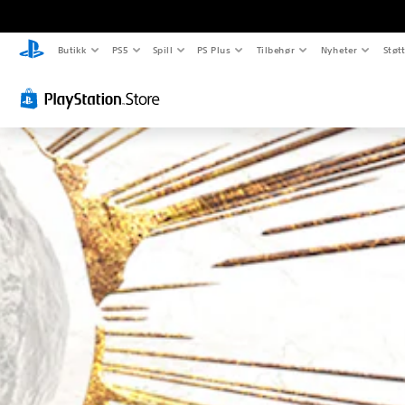
Butikk
PS5
Spill
PS Plus
Tilbehør
Nyheter
Støt