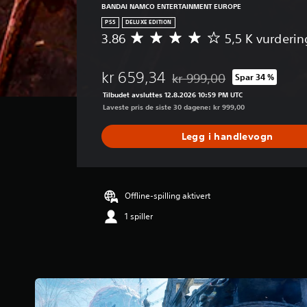
BANDAI NAMCO ENTERTAINMENT EUROPE
PS5
DELUXE EDITION
3.86
5,5 K vurderin
G
j
e
kr 659,34
kr 999,00
Spar 34 %
n
Nedsatt fra opprinnelig pris 
n
Tilbudet avsluttes 12.8.2026 10:59 PM UTC
o
Laveste pris de siste 30 dagene: kr 999,00
m
s
Legg i handlevogn
n
i
t
t
l
Offline-spilling aktivert
i
1 spiller
g
v
u
r
d
e
r