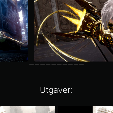
Utgaver:
C
O