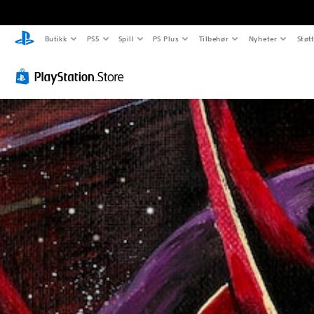
Butikk
PS5
Spill
PS Plus
Tilbehør
Nyheter
Støt