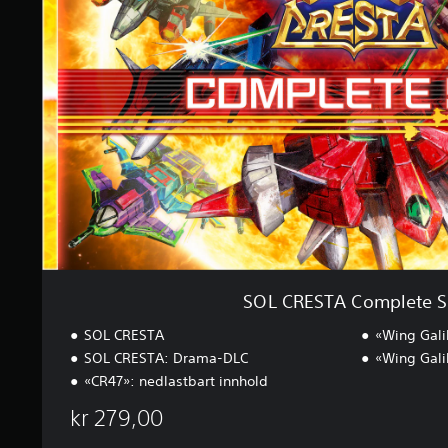
R
3
E
v
S
u
T
r
A
d
C
e
o
r
m
i
p
n
l
g
e
e
t
r
e
S
e
t
SOL CRESTA Complete S
SOL CRESTA
«Wing Gali
SOL CRESTA: Drama-DLC
«Wing Galib
«CR47»: nedlastbart innhold
kr 279,00