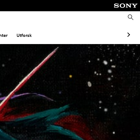
S
ø
k
ter
Utforsk