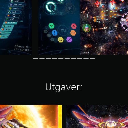
Utgaver:
S
O
L
C