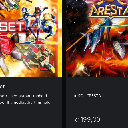
R
E
S
T
A
et
ber»: nedlastbart innhold
SOL CRESTA
er II»: nedlastbart innhold
kr 199,00