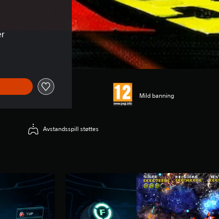
er
Mild banning
Avstandsspill støttes