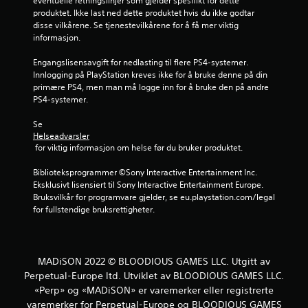
u
eventuelle retningslinjer som gjelder spesifikt for dette 
produktet. Ikke last ned dette produktet hvis du ikke godtar 
r
disse vilkårene. Se tjenestevilkårene for å få mer viktig 
informasjon.
d
Engangslisensavgift for nedlasting til flere PS4-systemer. 
e
Innlogging på PlayStation kreves ikke for å bruke denne på din 
primære PS4, men man må logge inn for å bruke den på andre 
r
PS4-systemer.
i
Se 
Helseadvarsler
 for viktig informasjon om helse før du bruker produktet.
n
Biblioteksprogrammer ©Sony Interactive Entertainment Inc. 
g
Eksklusivt lisensiert til Sony Interactive Entertainment Europe. 
Bruksvilkår for programvare gjelder, se eu.playstation.com/legal 
e
for fullstendige bruksrettigheter.
r
MADiSON 2022 © BLOODIOUS GAMES LLC. Utgitt av
Perpetual-Europe ltd. Utviklet av BLOODIOUS GAMES LLC.
«Perp» og «MADiSON» er varemerker eller registrerte
varemerker for Perpetual-Europe og BLOODIOUS GAMES