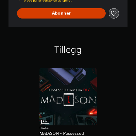
prøve på fullversjonen av spillet
Abonner
Tillegg
PS4
TILLEGG
MADiSON - Possessed