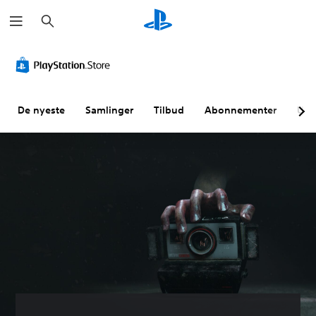
S
ø
k
De nyeste
Samlinger
Tilbud
Abonnementer
Utf