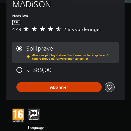
MADiSON
PERPETUAL
PS4
4.43
2,6 K vurderinger
G
j
e
n
Spillprøve
n
Abonner på PlayStation Plus Premium for å spille en 1-
o
timers prøve på fullversjonen av spillet
m
s
kr 389,00
n
i
t
Abonner
t
l
i
g
v
u
r
d
Language
e