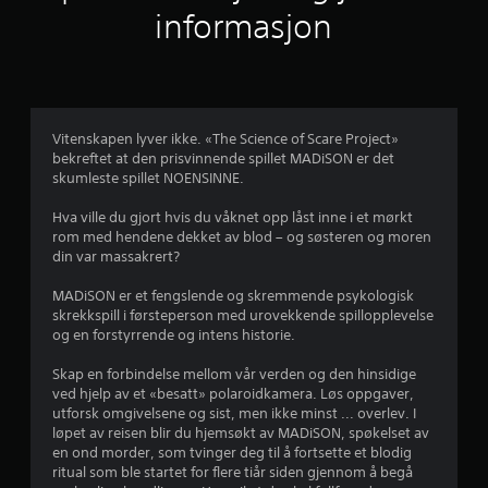
t
informasjon
l
i
g
Vitenskapen lyver ikke. «The Science of Scare Project»
bekreftet at den prisvinnende spillet MADiSON er det
v
skumleste spillet NOENSINNE.
u
Hva ville du gjort hvis du våknet opp låst inne i et mørkt
rom med hendene dekket av blod – og søsteren og moren
r
din var massakrert?
d
MADiSON er et fengslende og skremmende psykologisk
skrekkspill i førsteperson med urovekkende spillopplevelse
e
og en forstyrrende og intens historie.
r
Skap en forbindelse mellom vår verden og den hinsidige
ved hjelp av et «besatt» polaroidkamera. Løs oppgaver,
i
utforsk omgivelsene og sist, men ikke minst ... overlev. I
løpet av reisen blir du hjemsøkt av MADiSON, spøkelset av
n
en ond morder, som tvinger deg til å fortsette et blodig
ritual som ble startet for flere tiår siden gjennom å begå