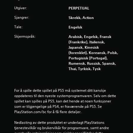
r
Utgiver:
PERPETUAL
a
Sjangrer:
Skrekk, Action
v
Tale:
Engelsk
5
Skjermspråk:
Arabisk, Engelsk, Fransk
(Frankrike), Italiensk,
f
Japansk, Kinesisk
(forenklet), Koreansk, Polsk,
r
Portugisisk (Portugal),
Rumensk, Russisk, Spansk,
a
Thai, Tyrkisk, Tysk
2
6
For å spille dette spillet på PS5 må systemet ditt kanskje 
oppdateres til den nyeste systemprogramvaren. Selv om dette 
6
spillet kan spilles på PS5, kan det hende at noen funksjoner 
som er tilgjengelige på PS4, er fraværende på PS5. Se 
7
PlayStation.com/bc for å få flere detaljer.
v
Nedlasting av dette produktet er underlagt PlayStations 
tjenestevilkår og brukervilkår for programvare, samt andre 