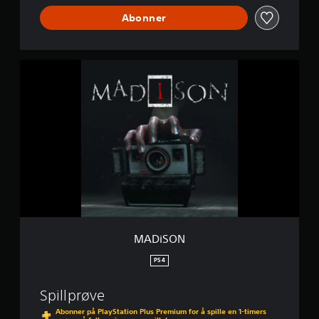
Abonner
M
A
D
i
S
O
N
MADiSON
PS4
Spillprøve
Abonner på PlayStation Plus Premium for å spille en 1-timers