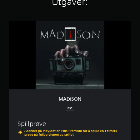
Utgaver:
K
v
u
M
r
A
d
D
e
i
r
S
i
O
n
N
g
e
r
MADiSON
PS5
Spillprøve
Abonner på PlayStation Plus Premium for å spille en 1-timers
prøve på fullversjonen av spillet