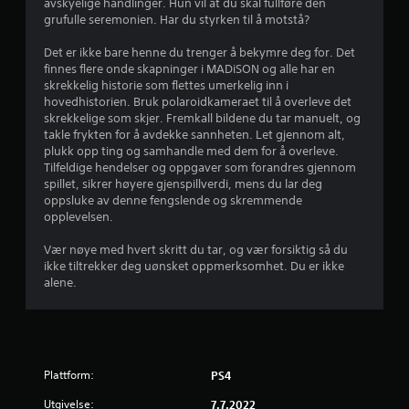
g
avskyelige handlinger. Hun vil at du skal fullføre den
grufulle seremonien. Har du styrken til å motstå?
4
Det er ikke bare henne du trenger å bekymre deg for. Det
finnes flere onde skapninger i MADiSON og alle har en
.
skrekkelig historie som flettes umerkelig inn i
hovedhistorien. Bruk polaroidkameraet til å overleve det
4
skrekkelige som skjer. Fremkall bildene du tar manuelt, og
takle frykten for å avdekke sannheten. Let gjennom alt,
3
plukk opp ting og samhandle med dem for å overleve.
Tilfeldige hendelser og oppgaver som forandres gjennom
s
spillet, sikrer høyere gjenspillverdi, mens du lar deg
oppsluke av denne fengslende og skremmende
t
opplevelsen.
j
Vær nøye med hvert skritt du tar, og vær forsiktig så du
ikke tiltrekker deg uønsket oppmerksomhet. Du er ikke
e
alene.
r
n
e
Plattform:
PS4
Utgivelse:
7.7.2022