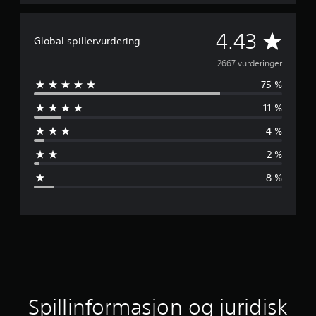
G
4.43
Global spillervurdering
j
2667 vurderinger
75 %
e
11 %
n
4 %
n
2 %
o
8 %
m
s
n
i
t
Spillinformasjon og juridisk