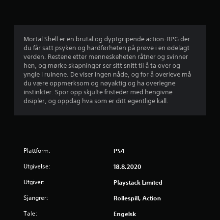
l
i
g
Mortal Shell er en brutal og dyptgripende action-RPG der
du får satt psyken og hardførheten på prøve i en ødelagt
v
verden. Restene etter menneskeheten råtner og svinner
hen, og mørke skapninger ser sitt snitt til å ta over og
u
yngle i ruinene. De viser ingen nåde, og for å overleve må
du være oppmerksom og nøyaktig og ha overlegne
r
instinkter. Spor opp skjulte fristeder med hengivne
disipler, og oppdag hva som er ditt egentlige kall.
d
e
r
Plattform:
PS4
i
Utgivelse:
18.8.2020
n
Utgiver:
Playstack Limited
Sjangrer:
g
Rollespill, Action
Tale:
Engelsk