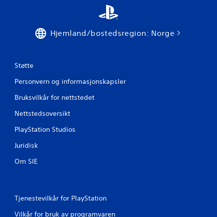
r
d
Hjemland/bostedsregion: Norge
e
r
Støtte
Personvern og informasjonskapsler
i
Bruksvilkår for nettstedet
n
Nettstedsoversikt
g
PlayStation Studios
e
Juridisk
r
Om SIE
Tjenestevilkår for PlayStation
Vilkår for bruk av programvaren