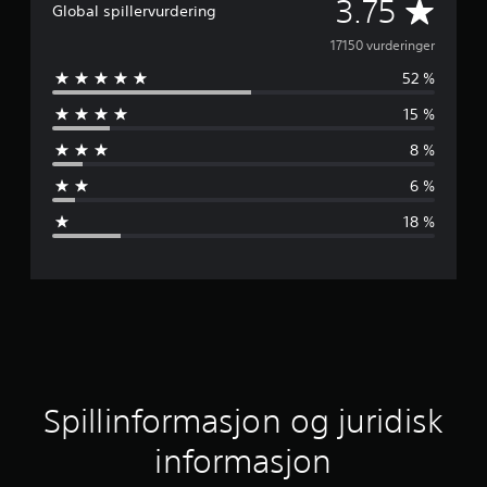
G
3.75
Global spillervurdering
j
17150 vurderinger
52 %
e
15 %
n
8 %
n
6 %
o
18 %
m
s
n
i
t
Spillinformasjon og juridisk
t
informasjon