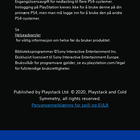
Engangslisensavgift for nedlasting til flere PS4-systemer. 
Innlogging på PlayStation kreves ikke for å bruke denne på din 
v
primære PS4, men man må logge inn for å bruke den på andre 
PS4-systemer.
5
Se 
f
Helseadvarsler
 for viktig informasjon om helse før du bruker produktet.
r
Biblioteksprogrammer ©Sony Interactive Entertainment Inc. 
a
Eksklusivt lisensiert til Sony Interactive Entertainment Europe. 
Bruksvilkår for programvare gjelder, se eu.playstation.com/legal 
1
for fullstendige bruksrettigheter.
7
1
Published by Playstack Ltd. © 2020, Playstack and Cold
Symmetry, all rights reserved.
5
Personvernerklæring for spill og EULA
0
v
u