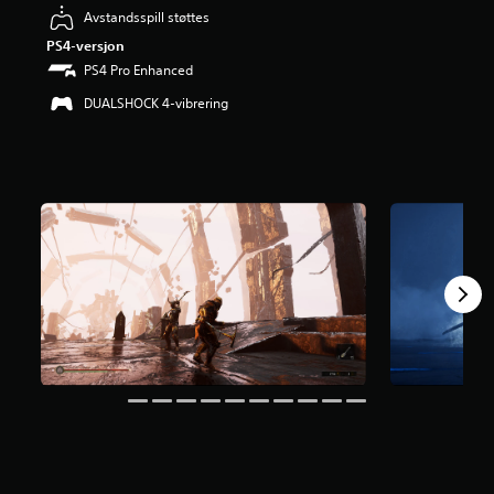
r
Avstandsspill støttes
i
PS4-versjon
n
PS4 Pro Enhanced
g
3
DUALSHOCK 4-vibrering
.
7
5
s
t
j
e
r
n
e
r
a
v
5
f
r
a
1
7