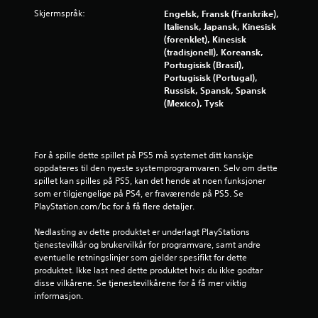
3
Skjermspråk:
Engelsk, Fransk (Frankrike),
.
Italiensk, Japansk, Kinesisk
(forenklet), Kinesisk
7
(tradisjonell), Koreansk,
Portugisisk (Brasil),
5
Portugisisk (Portugal),
Russisk, Spansk, Spansk
s
(Mexico), Tysk
t
j
For å spille dette spillet på PS5 må systemet ditt kanskje 
oppdateres til den nyeste systemprogramvaren. Selv om dette 
e
spillet kan spilles på PS5, kan det hende at noen funksjoner 
som er tilgjengelige på PS4, er fraværende på PS5. Se 
r
PlayStation.com/bc for å få flere detaljer.
n
Nedlasting av dette produktet er underlagt PlayStations 
tjenestevilkår og brukervilkår for programvare, samt andre 
e
eventuelle retningslinjer som gjelder spesifikt for dette 
produktet. Ikke last ned dette produktet hvis du ikke godtar 
disse vilkårene. Se tjenestevilkårene for å få mer viktig 
r
informasjon.
a