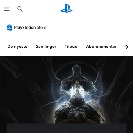
S
ø
k
De nyeste
Samlinger
Tilbud
Abonnementer
Utf