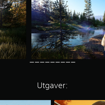
Utgaver:
B