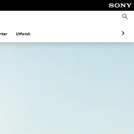
S
ø
k
ter
Utforsk