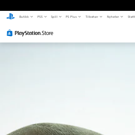
Butikk
PS5
Spill
PS Plus
Tilbehør
Nyheter
Støt