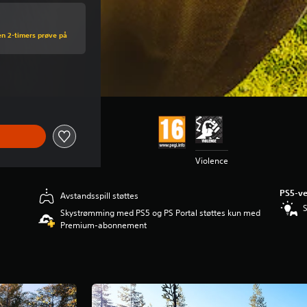
en 2-timers prøve på
is på kr 449,00
Violence
PS5-ve
Avstandsspill støttes
S
Skystrømming med PS5 og PS Portal støttes kun med
Premium-abonnement