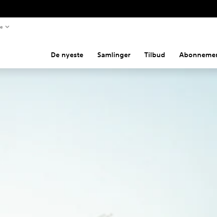
te
De nyeste
Samlinger
Tilbud
Abonnemen