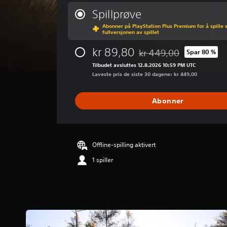
e
n
Spillprøve
n
Abonner på PlayStation Plus Premium for å spille 
o
fullversjonen av spillet
m
s
kr 89,80
kr 449,00
Spar 80 %
Nedsatt fra opprinnelig pr
n
Tilbudet avsluttes 12.8.2026 10:59 PM UTC
i
Laveste pris de siste 30 dagene: kr 449,00
t
t
l
Abonner
i
g
v
u
r
Offline-spilling aktivert
d
1 spiller
e
r
i
n
g
3
.