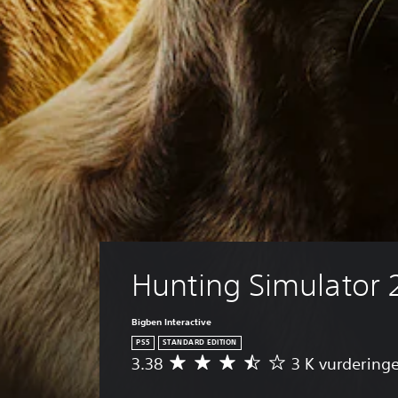
Hunting Simulator 
Bigben Interactive
PS5
STANDARD EDITION
3.38
3 K vurderinge
G
j