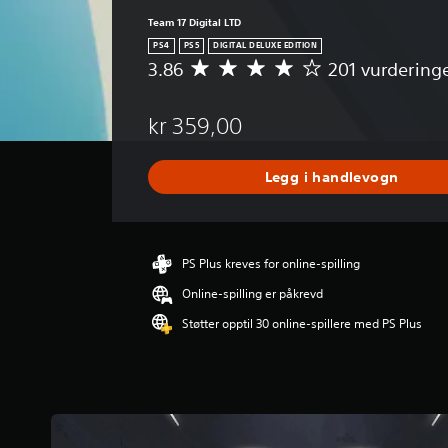
Team 17 Digital LTD
PS4
PS5
DIGITAL DELUXE EDITION
3.86
201 vurdering
G
j
e
kr 359,00
n
n
o
Legg i handlevogn
m
s
n
i
t
PS Plus kreves for online-spilling
t
Online-spilling er påkrevd
l
i
Støtter opptil 30 online-spillere med PS Plus
g
v
u
r
d
e