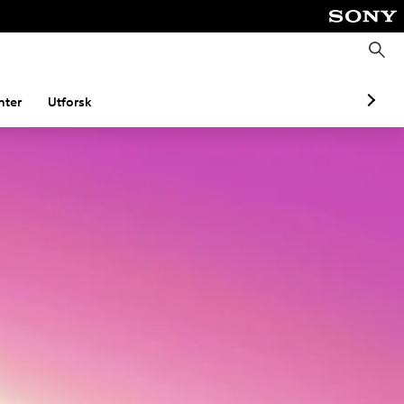
S
ø
k
ter
Utforsk