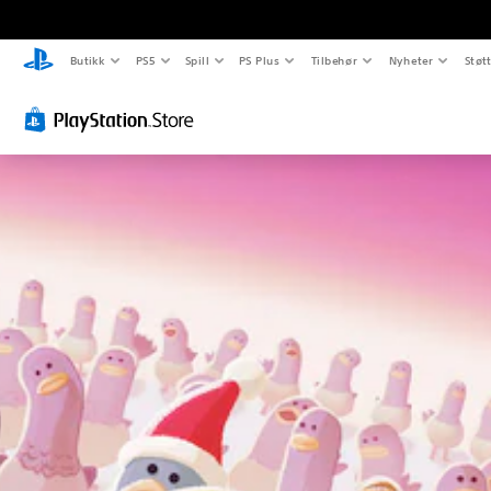
Butikk
PS5
Spill
PS Plus
Tilbehør
Nyheter
Støt