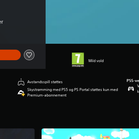
er
Mild vold
PS5-ve
Avstandsspill støttes
V
Skystrømming med PS5 og PS Portal støttes kun med
k
Premium-abonnement