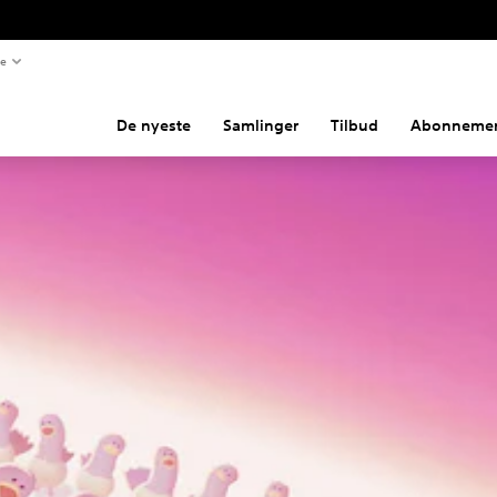
te
De nyeste
Samlinger
Tilbud
Abonnemen