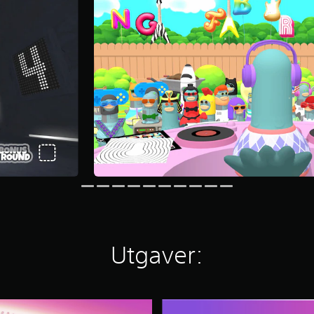
Utgaver:
D