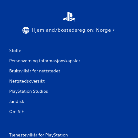
l
)
l
.
e
t
u
M
t
Hjemland/bostedsregion: Norge
a
e
n
n
u
å
e
Støtte
s
l
l
Personvern og informasjonskapsler
l
å
l
p
Bruksvilkår for nettstedet
a
å
k
g
Nettstedsoversikt
o
r
n
PlayStation Studios
i
t
n
Juridisk
r
g
o
Om SIE
D
l
u
l
k
e
a
r
n
v
Tjenestevilkår for PlayStation