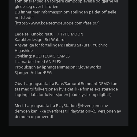
r
som ønsker seg en roligere kampopplevelse og gjerne vil
i
l
glede seg over historien.
n
s
a
Du finner mer informasjon om spillingen på det offisielle
g
t
nettstedet.
s
s
4
(https://www.koeitecmoeurope.com/fate-sr/)
b
e
a
t
2
Ledelse: Kinoko Nasu / TYPE-MOON
s
t
Karakterdesign: Rei Wataru
e
e
9
Ansvarlige for fortellingen: Hikaru Sakurai, Yuichiro
r
s
Higashide
t
p
9
Utvikling: KOEI TECMO GAMES
e
i
I samarbeid med ANIPLEX
k
l
v
Produksjon av åpningsanimasjon: CloverWorks
o
l
Sjanger: Action-RPG
n
e
u
t
t
Obs: Lagringsdata fra Fate/Samurai Remnant DEMO kan
r
p
tas med til fullversjonen hvis det ikke finnes eksisterende
r
o
å
lagringsdata for fullversjonen (både fysisk og digitalt).
l
p
d
l
a
Merk:Lagringsdata fra PlayStation🄬4-versjonen av
e
u
demoen kan ikke overføres til PlayStation🄬5-versjonen av
e
r
s
demoen og omvendt.
.
e
u
r
n
K
d