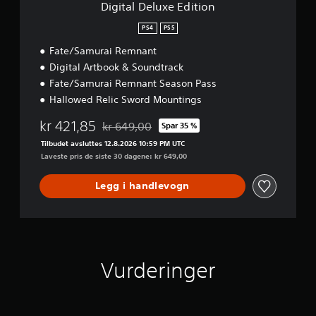
E
p
Digital Deluxe Edition
e
d
i
g
i
l
PS4
PS5
j
t
l
e
Fate/Samurai Remnant
i
e
n
o
Digital Artbook & Soundtrack
s
n
n
p
Fate/Samurai Remnant Season Pass
o
i
Hallowed Relic Sword Mountings
m
l
s
l
kr 421,85
p
kr 649,00
Spar 35 %
e
Nedsatt fra opprinnelig pris på kr 649,00
i
t
Tilbudet avsluttes 12.8.2026 10:59 PM UTC
l
u
Laveste pris de siste 30 dagene: kr 649,00
l
t
k
e
Legg i handlevogn
o
n
n
å
t
m
r
å
o
t
l
t
Vurderinger
l
e
e
b
n
r
e
u
n