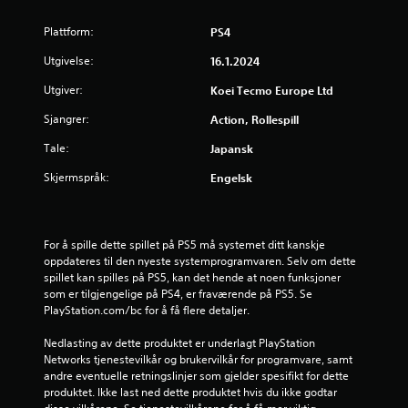
i
a
e
n
r
n
Plattform:
PS4
s
s
p
p
Utgivelse:
g
16.1.2024
i
i
Utgiver:
l
Koei Tecmo Europe Ltd
e
l
l
l
Sjangrer:
Action, Rollespill
i
r
e
n
Tale:
Japansk
s
g
u
e
Skjermspråk:
Engelsk
t
l
e
l
e
n
r
k
For å spille dette spillet på PS5 må systemet ditt kanskje 
f
o
oppdateres til den nyeste systemprogramvaren. Selv om dette 
i
n
spillet kan spilles på PS5, kan det hende at noen funksjoner 
l
som er tilgjengelige på PS4, er fraværende på PS5. Se 
t
m
PlayStation.com/bc for å få flere detaljer.
r
f
o
r
Nedlasting av dette produktet er underlagt PlayStation 
l
e
Networks tjenestevilkår og brukervilkår for programvare, samt 
l
m
andre eventuelle retningslinjer som gjelder spesifikt for dette 
v
e
produktet. Ikke last ned dette produktet hvis du ikke godtar 
i
r