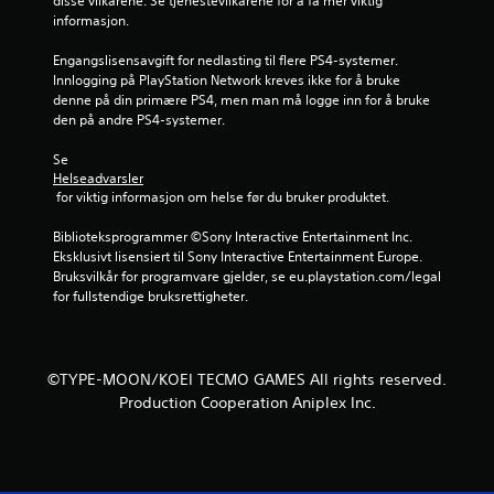
disse vilkårene. Se tjenestevilkårene for å få mer viktig 
s
v
informasjon.
n
i
i
Engangslisensavgift for nedlasting til flere PS4-systemer. 
b
n
Innlogging på PlayStation Network kreves ikke for å bruke 
r
g
denne på din primære PS4, men man må logge inn for å bruke 
e
(
den på andre PS4-systemer.
r
k
i
u
Se 
n
n
Helseadvarsler
o
g
 for viktig informasjon om helse før du bruker produktet.
f
D
f
Biblioteksprogrammer ©Sony Interactive Entertainment Inc. 
u
l
Eksklusivt lisensiert til Sony Interactive Entertainment Europe. 
k
i
Bruksvilkår for programvare gjelder, se eu.playstation.com/legal 
a
n
for fullstendige bruksrettigheter.
n
e
s
-
p
s
i
p
©TYPE-MOON/KOEI TECMO GAMES All rights reserved.
l
i
l
Production Cooperation Aniplex Inc.
l
e
l
s
i
p
n
i
g