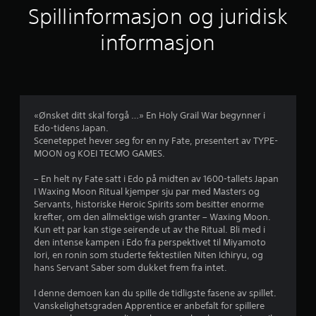
s
i
Spillinformasjon og juridisk
i
l
l
t
l
informasjon
l
e
j
p
t
u
å
e
t
p
e
a
r
n
u
«Ønsket ditt skal forgå …» En Holy Grail War begynner i
å
s
Edo-tidens Japan.
m
n
e
Sceneteppet hever seg for en ny Fate, presentert av TYPE-
å
MOON og KOEI TECMO GAMES.
t
D
e
t
u
– En helt ny Fate satt i Edo på midten av 1600-tallets Japan
e
k
r
I Waxing Moon Ritual kjemper sju par med Masters og
b
a
Servants, historiske Heroic Spirits som besitter enorme
r
n
a
krefter, om den allmektige wish granter – Waxing Moon.
u
n
Kun ett par kan stige seirende ut av the Ritual. Bli med i
k
å
v
den intense kampen i Edo fra perspektivet til Miyamoto
e
r
Iori, en ronin som studerte fektestilen Niten Ichiryu, og
b
s
5
hans Servant Saber som dukket frem fra intet.
e
o
r
m
f
I denne demoen kan du spille de tidligste fasene av spillet.
ø
h
Vanskelighetsgraden Apprentice er anbefalt for spillere
r
e