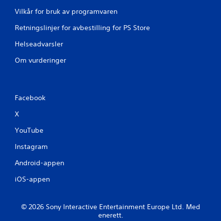
o
i
Vilkår for bruk av programvaren
p
b
p
r
Retningslinjer for avbestilling for PS Store
r
e
e
r
Helseadvarsler
t
i
t
n
Om vurderinger
e
g
m
/
a
h
n
a
Facebook
u
p
e
t
X
l
i
l
s
YouTube
e
k
l
t
Instagram
a
i
g
Android-appen
l
r
b
iOS-appen
i
a
n
k
g
e
© 2026 Sony Interactive Entertainment Europe Ltd. Med
s
m
enerett.
p
e