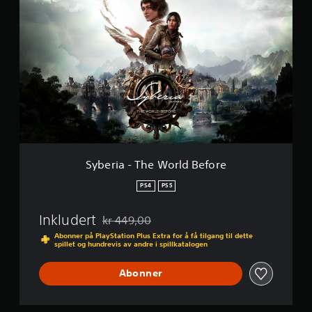
n
y
-
b
3
e
i
r
n
i
1
a
-
T
h
e
W
o
r
Syberia - The World Before
l
d
PS4
PS5
B
e
Inkludert
kr 449,00
f
Nedsatt fra opprinnelig pris på kr 449,00
o
Abonner på PlayStation Plus Extra for å få tilgang til dette
spillet og hundrevis av andre i spillkatalogen
r
e
Abonner