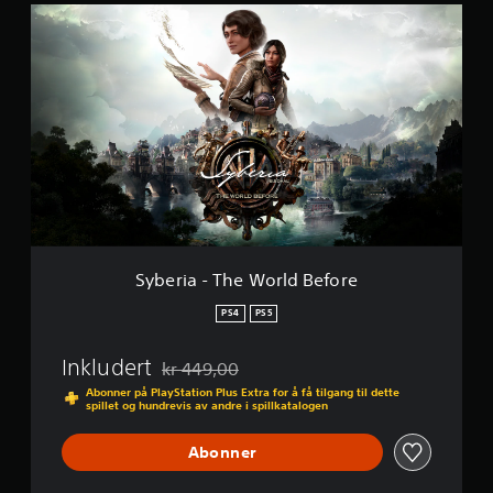
S
y
b
e
r
i
a
-
T
h
e
W
o
r
Syberia - The World Before
l
d
PS4
PS5
B
e
Inkludert
kr 449,00
f
Nedsatt fra opprinnelig pris på kr 449,00
o
Abonner på PlayStation Plus Extra for å få tilgang til dette
spillet og hundrevis av andre i spillkatalogen
r
e
Abonner