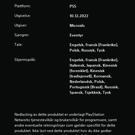
a
Plattform:
PS5
v
Utgivelse:
10.12.2022
5
Utgiver:
Microids
f
Sjangrer:
Eventyr
Tale:
Engelsk, Fransk (Frankrike),
r
Polsk, Russisk, Tysk
a
Skjermspråk:
Engelsk, Fransk (Frankrike),
Italiensk, Japansk, Kinesisk
4
(forenklet), Kinesisk
(tradisjonell), Koreansk,
2
Nederlandsk, Polsk,
Portugisisk (Brasil), Russisk,
5
Spansk, Tsjekkisk, Tysk
4
v
Nedlasting av dette produktet er underlagt PlayStation 
Networks tjenestevilkår og brukervilkår for programvare, samt 
u
andre eventuelle retningslinjer som gjelder spesifikt for dette 
produktet. Ikke last ned dette produktet hvis du ikke godtar 