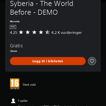
Syberia - The World 
Before - DEMO
Microids
PS5
4.25
4,2 K vurderinger
G
j
e
Gratis
n
n
Demo
o
m
Legg til i bibliotek
s
n
i
t
t
l
Sterk vold
i
g
v
1 spiller
u
r