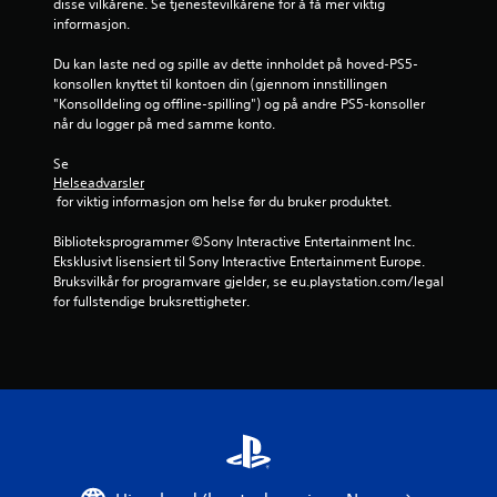
r
disse vilkårene. Se tjenestevilkårene for å få mer viktig 
informasjon.
d
Du kan laste ned og spille av dette innholdet på hoved-PS5-
e
konsollen knyttet til kontoen din (gjennom innstillingen 
"Konsolldeling og offline-spilling") og på andre PS5-konsoller 
r
når du logger på med samme konto.
i
Se 
Helseadvarsler
 for viktig informasjon om helse før du bruker produktet.
n
Biblioteksprogrammer ©Sony Interactive Entertainment Inc. 
g
Eksklusivt lisensiert til Sony Interactive Entertainment Europe. 
Bruksvilkår for programvare gjelder, se eu.playstation.com/legal 
e
for fullstendige bruksrettigheter.
r