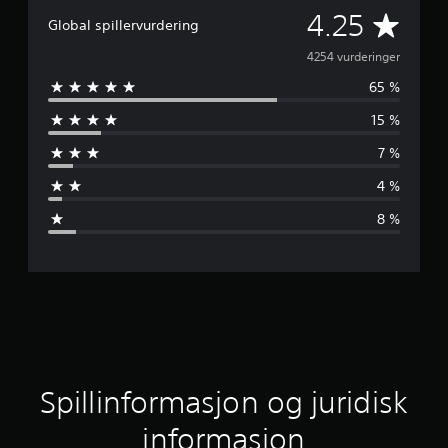
G
4.25
Global spillervurdering
j
4254 vurderinger
65 %
e
15 %
n
7 %
n
4 %
o
8 %
m
s
n
i
t
Spillinformasjon og juridisk
t
informasjon