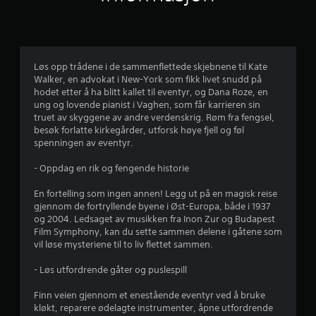
l
i
g
Løs opp trådene i de sammenflettede skjebnene til Kate
Walker, en advokat i New-York som fikk livet snudd på
v
hodet etter å ha blitt kallet til eventyr, og Dana Roze, en
ung og lovende pianist i Vaghen, som får karrieren sin
u
truet av skyggene av andre verdenskrig. Røm fra fengsel,
besøk forlatte kirkegårder, utforsk høye fjell og føl
r
spenningen av eventyr.
d
- Oppdag en rik og fengende historie
e
En fortelling som ingen annen! Legg ut på en magisk reise
gjennom de fortryllende byene i Øst-Europa, både i 1937
r
og 2004. Ledsaget av musikken fra Inon Zur og Budapest
Film Symphony, kan du sette sammen delene i gåtene som
i
vil løse mysteriene til to liv flettet sammen.
n
- Løs utfordrende gåter og puslespill
g
Finn veien gjennom et enestående eventyr ved å bruke
kløkt, reparere ødelagte instrumenter, åpne utfordrende