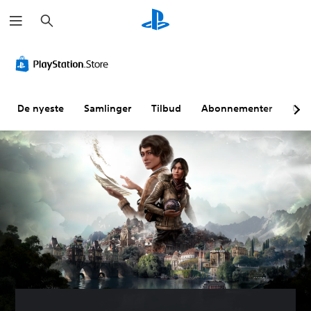
S
ø
k
De nyeste
Samlinger
Tilbud
Abonnementer
Utf