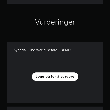
E
M
O
Vurderinger
Syberia - The World Before - DEMO
Logg på for å vurdere