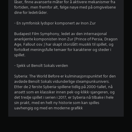
låser, finne avanserte måter for å aktivere mekanismer fra
4
fortiden, men fremfor alt, følge nøye med på omgivelsene
dine for ledetråder.
.
- En symfonisk lydspor komponert av Inon Zur
2
Budapest Film Symphony, ledet av den internasjonal
5
anerkjente komponisten Inon Zur (Prince of Persia, Dragon
Age, Fallout osv.) har skapt storslått musikk til spillet, og
s
fortolket meningsfulle temaer for karakterer og steder i
spillet.
t
- Sjekk ut Benoît Sokals verden
j
Syberia: The World Before er kulminasjonspunktet for den
e
avdøde Benoît Sokals vidunderlige steampunkunivers.
Etter de 2 første Syberia-spillene tidlig på 2000-tallet, nå
r
ansett som en klassiker innen pek-og-klikk-sjangeren, og
det tredje spillet i serien i 2017, er Syberia nå tilbake i hele
n
sin prakt, med en helt ny historie som kan spilles
uavhengig og med en moderne grafikk
e
r