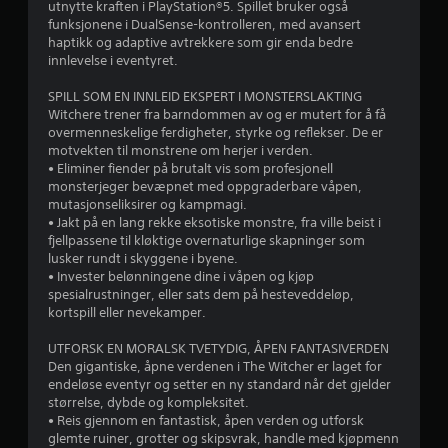
s
utnytte kraften i PlayStation®5. Spillet bruker også
k
p
funksjonene i DualSense-kontrolleren, med avansert
0
o
i
haptikk og adaptive avtrekkere som gir enda bedre
n
l
innlevelse i eventyret.
v
t
l
r
SPILL SOM EN INNLEID EKSPERT I MONSTERSLAKTING
u
p
Witchere trener fra barndommen av og er mutert for å få
o
å
overmenneskelige ferdigheter, styrke og reflekser. De er
l
r
p
motvekten til monstrene om herjer i verden.
l
a
• Eliminer fiender på brutalt vis som profesjonell
d
e
u
monsterjeger bevæpnet med oppgraderbare våpen,
r
s
mutasjonseliksirer og kampmagi.
e
e
D
• Jakt på en lang rekke eksotiske monstre, fra ville beist i
u
fjellpassene til kløktige overnaturlige skapninger som
D
r
k
lusker rundt i skyggene i byene.
u
a
• Invester belønningene dine i våpen og kjøp
k
i
n
spesialrustninger, eller sats dem på hesteveddeløp,
a
s
kortspill eller nevekamper.
n
n
p
n
i
UTFORSK EN MORALSK TVETYDIG, ÅPEN FANTASIVERDEN
å
g
l
Den gigantiske, åpne verdenen i The Witcher er laget for
r
l
endeløse eventyr og setter en ny standard når det gjelder
s
e
e
størrelse, dybde og kompleksitet.
o
s
• Reis gjennom en fantastisk, åpen verden og utforsk
m
r
p
glemte ruiner, grotter og skipsvrak, handle med kjøpmenn
h