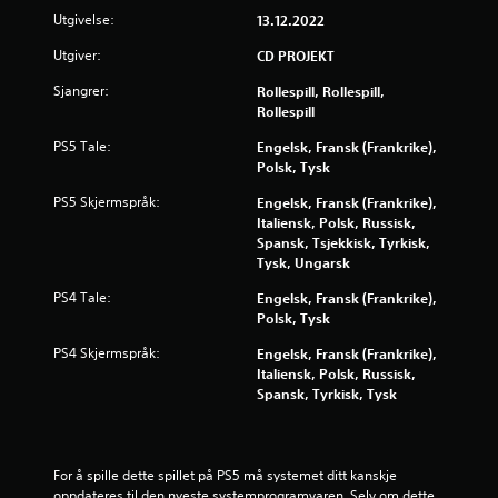
i
d
Utgivelse:
13.12.2022
n
e
g
Utgiver:
CD PROJEKT
r
s
s
b
Sjangrer:
Rollespill, Rollespill,
p
a
Rollespill
i
s
l
PS5 Tale:
Engelsk, Fransk (Frankrike),
e
l
Polsk, Tysk
r
i
t
n
PS5 Skjermspråk:
Engelsk, Fransk (Frankrike),
e
g
Italiensk, Polsk, Russisk,
k
e
Spansk, Tsjekkisk, Tyrkisk,
o
l
Tysk, Ungarsk
n
l
t
e
PS4 Tale:
Engelsk, Fransk (Frankrike),
r
r
Polsk, Tysk
o
f
l
PS4 Skjermspråk:
Engelsk, Fransk (Frankrike),
i
l
Italiensk, Polsk, Russisk,
l
e
Spansk, Tyrkisk, Tysk
m
r
f
.
r
e
For å spille dette spillet på PS5 må systemet ditt kanskje 
m
K
oppdateres til den nyeste systemprogramvaren. Selv om dette 
v