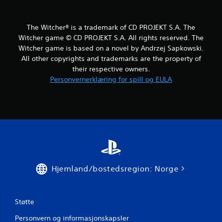
n
v
g
)
i
The Witcher® is a trademark of CD PROJEKT S.A. The
.
b
Witcher game © CD PROJEKT S.A. All rights reserved. The
r
Witcher game is based on a novel by Andrzej Sapkowski.
e
M
All other copyrights and trademarks are the property of
r
a
i
their respective owners.
n
n
Personvernerklæring for spill og EULA
u
g
e
l
D
u
l
k
l
a
a
n
g
s
r
p
i
i
Hjemland/bostedsregion: Norge
n
l
g
l
e
D
s
u
Støtte
p
k
i
Personvern og informasjonskapsler
a