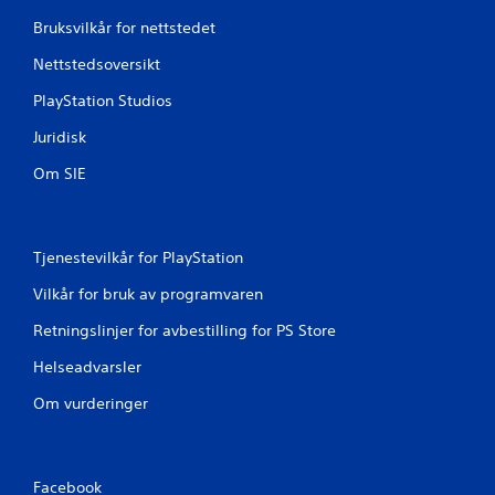
l
n
Bruksvilkår for nettstedet
l
o
e
p
Nettstedsoversikt
t
p
u
r
PlayStation Studios
t
e
e
t
Juridisk
n
t
å
e
Om SIE
s
m
l
a
å
n
p
u
Tjenestevilkår for PlayStation
å
e
k
l
Vilkår for bruk av programvaren
o
l
n
Retningslinjer for avbestilling for PS Store
e
t
l
r
Helseadvarsler
a
o
g
Om vurderinger
l
r
l
i
e
n
r
g
v
Facebook
s