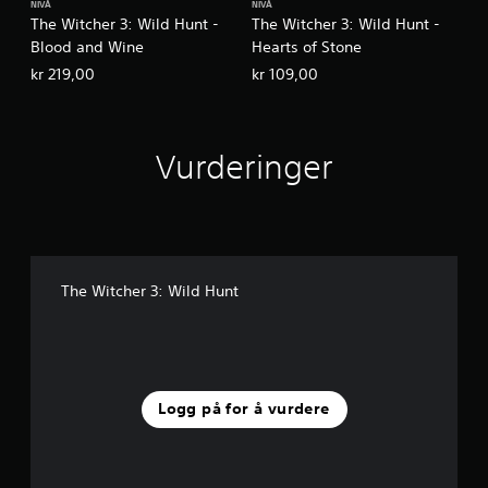
NIVÅ
NIVÅ
k
o
The Witcher 3: Wild Hunt -
The Witcher 3: Wild Hunt -
e
n
Blood and Wine
Hearts of Stone
r
t
.
kr 219,00
kr 109,00
r
o
K
l
a
l
Vurderinger
n
p
s
å
p
m
i
i
l
n
l
n
The Witcher 3: Wild Hunt
e
e
s
l
u
s
t
e
e
r
n
Logg på for å vurdere
D
b
u
e
k
v
a