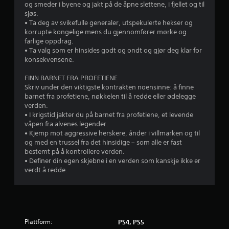
i
og smeder i byene og jakt på de åpne slettene, i fjellet og til
e
l
sjøs.
l
l
• Ta deg av svikefulle generaler, utspekulerte hekser og
s
e
korrupte kongelige mens du gjennomfører mørke og
t
t
farlige oppdrag.
s
u
• Ta valg som er hinsides godt og ondt og gjør deg klar for
e
t
konsekvensene.
t
e
t
n
FINN BARNET FRA PROFETIENE
e
å
Skriv under den viktigste kontrakten noensinne: å finne
s
m
barnet fra profetiene, nøkkelen til å redde eller ødelegge
p
å
verden.
i
t
• I krigstid jakter du på barnet fra profetiene, et levende
l
t
våpen fra alvenes legender.
l
e
• Kjemp mot aggressive herskere, ånder i villmarken og til
e
b
og med en trussel fra det hinsidige – som alle er fast
t
r
bestemt på å kontrollere verden.
p
u
• Definer din egen skjebne i en verden som kanskje ikke er
å
k
verdt å redde.
p
e
a
b
u
e
s
r
e
ø
u
Plattform:
PS4, PS5
r
n