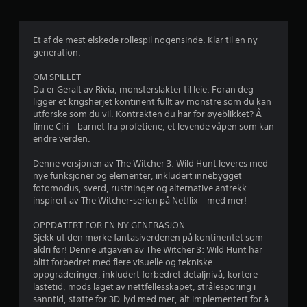
e
K
h
a
r
j
n
e
Et af de mest elskede rollespil nogensinde. Klar til en ny
s
a
l
generation.
p
p
n
v
i
OM SPILLET
å
l
Du er Geralt av Rivia, monsterslakter til leie. Foran deg
r
5
l
ligger et krigsherjet kontinent fullt av monstre som du kan
s
e
utforske som du vil. Kontrakten du har for øyeblikket? Å
o
f
s
finne Ciri – barnet fra profetiene, et levende våpen som kan
m
endre verden.
u
h
r
t
e
Denne versjonen av The Witcher 3: Wild Hunt leveres med
e
l
a
nye funksjoner og elementer, inkludert innebygget
n
s
fotomodus, sverd, rustninger og alternative antrekk
t
b
2
inspirert av The Witcher-serien på Netflix – med mer!
.
e
r
8
OPPDATERT FOR EN NY GENERASJON
ø
Sjekk ut den mørke fantasiverdenen på kontinentet som
S
4
r
aldri før! Denne utgaven av The Witcher 3: Wild Hunt har
e
blitt forbedret med flere visuelle og tekniske
i
t
1
oppgraderinger, inkludert forbedret detaljnivå, kortere
n
t
lastetid, mods laget av nettfellesskapet, strålesporing i
g
e
sanntid, støtte for 3D-lyd med mer, alt implementert for å
4
s