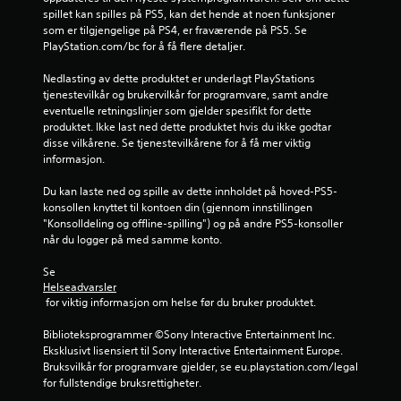
a
spillet kan spilles på PS5, kan det hende at noen funksjoner 
i
n
som er tilgjengelige på PS4, er fraværende på PS5. Se 
s
s
PlayStation.com/bc for å få flere detaljer.
n
p
i
i
Nedlasting av dette produktet er underlagt PlayStations 
n
tjenestevilkår og brukervilkår for programvare, samt andre 
l
g
eventuelle retningslinjer som gjelder spesifikt for dette 
(
l
produktet. Ikke last ned dette produktet hvis du ikke godtar 
k
e
disse vilkårene. Se tjenestevilkårene for å få mer viktig 
u
s
informasjon.
n
u
o
t
Du kan laste ned og spille av dette innholdet på hoved-PS5-
f
e
konsollen knyttet til kontoen din (gjennom innstillingen 
f
n
"Konsolldeling og offline-spilling") og på andre PS5-konsoller 
l
k
når du logger på med samme konto.
i
o
n
Se 
e
n
Helseadvarsler
-
t
 for viktig informasjon om helse før du bruker produktet.
s
r
p
o
Biblioteksprogrammer ©Sony Interactive Entertainment Inc. 
i
l
Eksklusivt lisensiert til Sony Interactive Entertainment Europe. 
l
l
Bruksvilkår for programvare gjelder, se eu.playstation.com/legal 
l
e
for fullstendige bruksrettigheter.
i
r