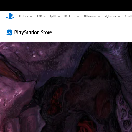
Butikk
PS5
Spill
PS Plus
Tilbehør
Nyheter
Støt