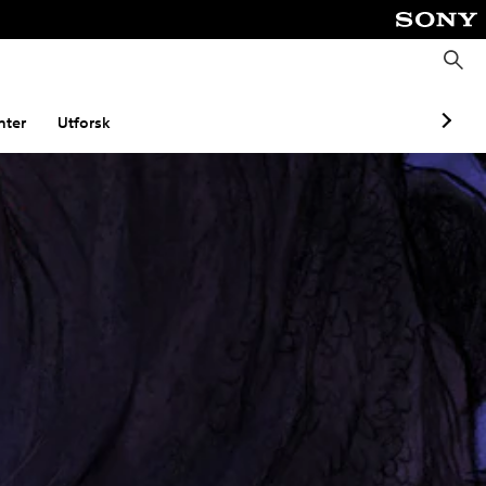
S
ø
k
ter
Utforsk