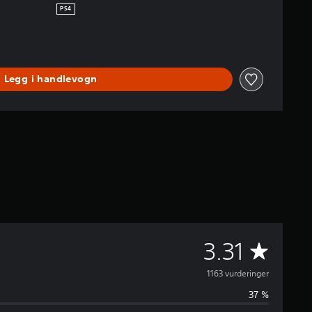
PS4
Legg i handlevogn
G
3.31
j
1163 vurderinger
37 %
e