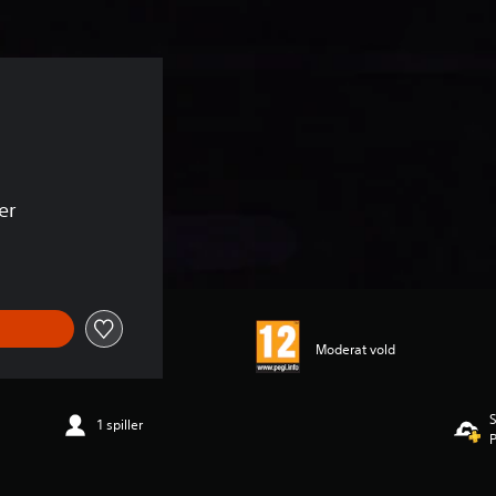
er
Moderat vold
S
1 spiller