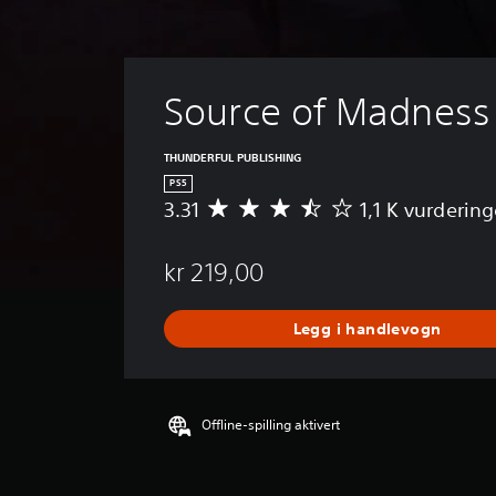
Source of Madness
THUNDERFUL PUBLISHING
PS5
3.31
1,1 K vurdering
G
j
e
kr 219,00
n
n
o
Legg i handlevogn
m
s
n
i
t
Offline-spilling aktivert
t
l
i