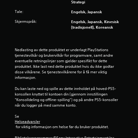
Strategi
n
Tale:
Engelsk, Japansk
e
Skjermspråk:
Engelsk, Japansk, Kinesisk
(tradisjonell), Koreansk
r
a
Nedlasting av dette produktet er underlagt PlayStations 
v
tjenestevilkår og brukervilkår for programvare, samt andre 
eventuelle retningslinjer som gjelder spesifikt for dette 
5
produktet. Ikke last ned dette produktet hvis du ikke godtar 
disse vilkårene. Se tjenestevilkårene for å få mer viktig 
f
informasjon.
r
Du kan laste ned og spille av dette innholdet på hoved-PS5-
konsollen knyttet til kontoen din (gjennom innstillingen 
a
"Konsolldeling og offline-spilling") og på andre PS5-konsoller 
når du logger på med samme konto.
1
Se 
1
Helseadvarsler
 for viktig informasjon om helse før du bruker produktet.
2
Biblioteksprogrammer ©Sony Interactive Entertainment Inc. 