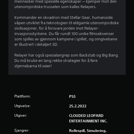
mennesker med spesielle egenskaper — kjemper mot den
i
utenomjordiske trusselen som kalles Relayers.
n
Kommander en skvadron med Stellar Gear, humanoide
våpen utviklet fra teknologien til eldgamle utenomjordiske
g
sivilisasjoner, for å forsvare jorden mot Relayer-
invasjonsstyrkene. Du får rundt 100 unike filmsekvenser
som spilles av gjennom kampene i spillet, og omgivelsene
3
er illustrert i detaljert 3D.
.
Relayer har også spesialangrep som Backstab og Big Bang.
Du må bruke en lang rekke strategier for å føre
7
stjernebarna til seier!
1
s
t
Plattform:
PS5
j
Utgivelse:
25.2.2022
Utgiver:
CLOUDED LEOPARD
e
ENTERTAINMENT INC.
r
Sjangrer:
Rollespill, Simulering,