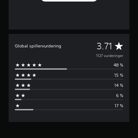
G
3.71
Global spillervurdering
j
1127 vurderinger
48 %
e
15 %
n
14 %
n
6 %
o
17 %
m
s
n