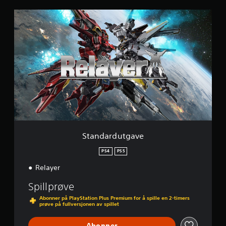
S
K
t
v
a
u
n
r
d
d
a
e
r
r
d
i
u
n
t
g
g
e
a
r
v
e
Standardutgave
PS4
PS5
Relayer
Spillprøve
Abonner på PlayStation Plus Premium for å spille en 2-timers
prøve på fullversjonen av spillet
Abonner