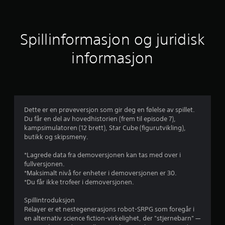
i
t
Spillinformasjon og juridisk
t
informasjon
l
i
g
Dette er en prøveversjon som gir deg en følelse av spillet.
Du får en del av hovedhistorien (frem til episode 7),
v
kampsimulatoren (12 brett), Star Cube (figurutvikling),
butikk og skipsmeny.
u
*Lagrede data fra demoversjonen kan tas med over i
r
fullversjonen.
*Maksimalt nivå for enheter i demoversjonen er 30.
d
*Du får ikke trofeer i demoversjonen.
e
Spillintroduksjon
Relayer er et nestegenerasjons robot-SRPG som foregår i
r
en alternativ science fiction-virkelighet, der "stjernebarn" —