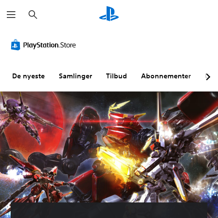
S
ø
k
De nyeste
Samlinger
Tilbud
Abonnementer
Utf