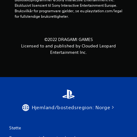
7
Eksklusivt lisensiert til Sony Interactive Entertainment Europe. 
Bruksvilkår for programvare gjelder, se eu.playstation.com/legal 
v
for fullstendige bruksrettigheter.
u
r
©2022 DRAGAMI GAMES
Licensed to and published by Clouded Leopard
d
Entertainment Inc.
e
r
i
n
g
Hjemland/bostedsregion: Norge
e
Støtte
r