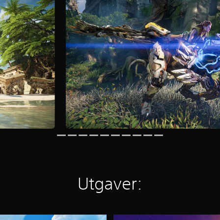
Utgaver:
C