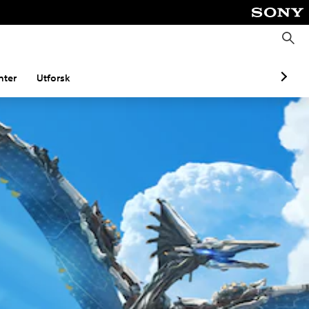
S
ø
k
ter
Utforsk