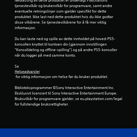
Nedlasting av dette produktet er underlagt PlayStations 
tjenestevilkår og brukervilkår for programvare, samt andre 
eventuelle retningslinjer som gjelder spesifikt for dette 
produktet. Ikke last ned dette produktet hvis du ikke godtar 
disse vilkårene. Se tjenestevilkårene for å få mer viktig 
informasjon.
Du kan laste ned og spille av dette innholdet på hoved-PS5-
konsollen knyttet til kontoen din (gjennom innstillingen 
"Konsolldeling og offline-spilling") og på andre PS5-konsoller 
når du logger på med samme konto.
Se 
Helseadvarsler
 for viktig informasjon om helse før du bruker produktet.
Biblioteksprogrammer ©Sony Interactive Entertainment Inc. 
Eksklusivt lisensiert til Sony Interactive Entertainment Europe. 
Bruksvilkår for programvare gjelder, se eu.playstation.com/legal 
for fullstendige bruksrettigheter.