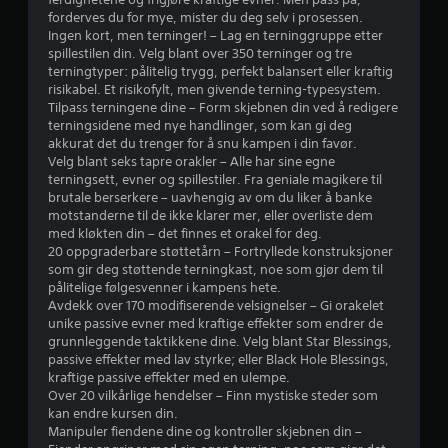
u
l
forderves du for mye, mister du deg selv i prosessen.
r
l
Ingen kort, men terninger! – Lag en terninggruppe etter
i
spillestilen din. Velg blant over 350 terninger og tre
d
n
terningtyper: pålitelig trygg, perfekt balansert eller kraftig
g
risikabel. Et risikofylt, men givende terning-typesystem.
e
)
Tilpass terningene dine – Form skjebnen din ved å redigere
.
terningsidene med nye handlinger, som kan gi deg
akkurat det du trenger for å snu kampen i din favør.
r
Velg blant seks tapre orakler – Alle har sine egne
terningsett, evner og spillestiler. Fra geniale magikere til
i
brutale berserkere – uavhengig av om du liker å banke
motstanderne til de ikke klarer mer, eller overliste dem
n
med kløkten din – det finnes et orakel for deg.
20 oppgraderbare støttetårn – Fortryllede konstruksjoner
g
som gir deg støttende terningkast, noe som gjør dem til
pålitelige følgesvenner i kampens hete.
e
Avdekk over 170 modifiserende velsignelser – Gi orakelet
unike passive evner med kraftige effekter som endrer de
r
grunnleggende taktikkene dine. Velg blant Star Blessings,
passive effekter med lav styrke; eller Black Hole Blessings,
kraftige passive effekter med en ulempe.
Over 20 vilkårlige hendelser – Finn mystiske steder som
kan endre kursen din.
Manipuler fiendene dine og kontroller skjebnen din –