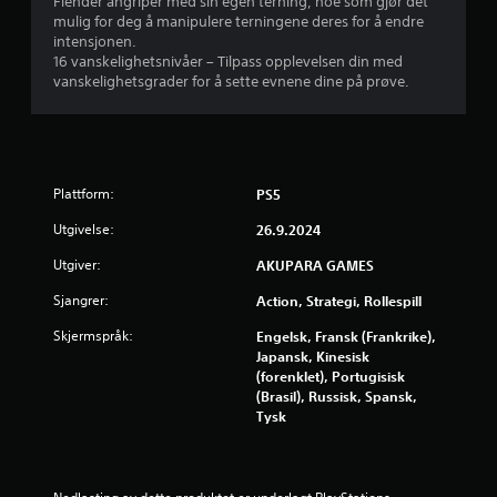
Fiender angriper med sin egen terning, noe som gjør det
mulig for deg å manipulere terningene deres for å endre
intensjonen.
16 vanskelighetsnivåer – Tilpass opplevelsen din med
vanskelighetsgrader for å sette evnene dine på prøve.
Plattform:
PS5
Utgivelse:
26.9.2024
Utgiver:
AKUPARA GAMES
Sjangrer:
Action, Strategi, Rollespill
Skjermspråk:
Engelsk, Fransk (Frankrike),
Japansk, Kinesisk
(forenklet), Portugisisk
(Brasil), Russisk, Spansk,
Tysk