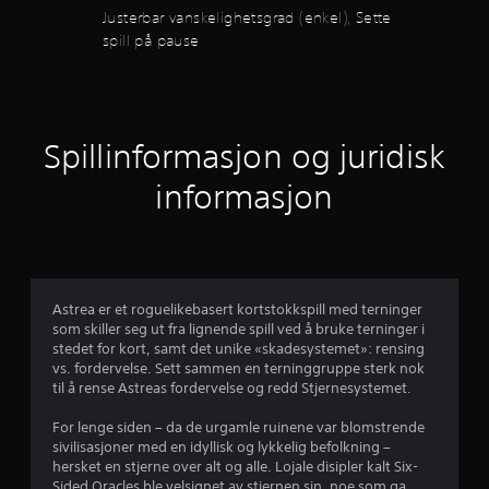
n
s
Justerbar vanskelighetsgrad (enkel), Sette
e
spill på pause
g
u
n
4
d
e
.
r
Spillinformasjon og juridisk
s
0
p
informasjon
i
9
l
l
s
i
n
t
g
e
Astrea er et roguelikebasert kortstokkspill med terninger
j
l
som skiller seg ut fra lignende spill ved å bruke terninger i
l
stedet for kort, samt det unike «skadesystemet»: rensing
e
e
vs. fordervelse. Sett sammen en terninggruppe sterk nok
r
til å rense Astreas fordervelse og redd Stjernesystemet.
f
r
i
For lenge siden – da de urgamle ruinene var blomstrende
l
sivilisasjoner med en idyllisk og lykkelig befolkning –
n
m
hersket en stjerne over alt og alle. Lojale disipler kalt Six-
f
Sided Oracles ble velsignet av stjernen sin, noe som ga