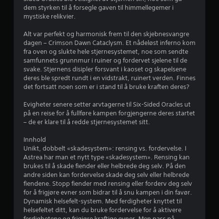
e
r
dem styrken til å forsegle gaven til himmellegemer i
e
mystiske relikvier.
r
m
v
Alt var perfekt og harmonisk frem til den skjebnesvangre
a
i
dagen – Crimson Dawn Cataclysm. Et nådeløst inferno kom
s
fra oven og slukte hele stjernesystemet, noe som sendte
v
n
samfunnets grunnmur i ruiner og fordervet sjelene til de
i
svake. Stjernens disipler forsvant i kaoset og skapelsene
5
n
deres ble spredt rundt i en vidstrakt, ruinert verden. Finnes
g
det fortsatt noen som er i stand til å bruke kraften deres?
f
(
k
Evigheter senere setter arvtagerne til Six-Sided Oracles ut
r
u
på en reise for å fullføre kampen forgjengerne deres startet
n
– de er klare til å redde stjernesystemet sitt.
a
o
f
Innhold
1
f
Unikt, dobbelt «skadesystem»: rensing vs. fordervelse. I
l
Astrea har man et nytt type «skadesystem». Rensing kan
1
i
brukes til å skade fiender eller helbrede deg selv. På den
n
andre siden kan fordervelse skade deg selv eller helbrede
6
e
fiendene. Stopp fiender med rensing eller forderv deg selv
-
for å frigjøre evner som bidrar til å snu kampen i din favør.
v
s
Dynamisk helsefelt-system. Med ferdigheter knyttet til
p
helsefeltet ditt, kan du bruke fordervelse for å aktivere
i
ferdighetene og frigjøre kraftige evner. Men pass på,