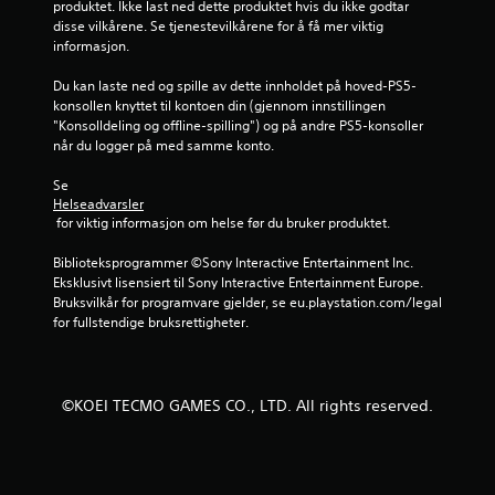
produktet. Ikke last ned dette produktet hvis du ikke godtar 
r
disse vilkårene. Se tjenestevilkårene for å få mer viktig 
ø
informasjon.
r
i
Du kan laste ned og spille av dette innholdet på hoved-PS5-
n
konsollen knyttet til kontoen din (gjennom innstillingen 
g
"Konsolldeling og offline-spilling") og på andre PS5-konsoller 
s
når du logger på med samme konto.
k
Se 
o
Helseadvarsler
n
 for viktig informasjon om helse før du bruker produktet.
t
r
Biblioteksprogrammer ©Sony Interactive Entertainment Inc. 
o
Eksklusivt lisensiert til Sony Interactive Entertainment Europe. 
l
Bruksvilkår for programvare gjelder, se eu.playstation.com/legal 
l
for fullstendige bruksrettigheter.
e
r
D
©KOEI TECMO GAMES CO., LTD. All rights reserved.
u
k
a
n
s