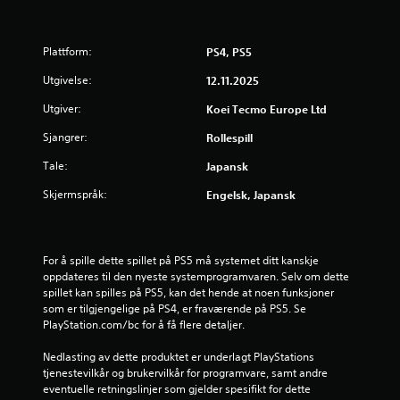
e
l
-
l
s
e
Plattform:
PS4, PS5
p
r
i
.
Utgivelse:
12.11.2025
l
l
Utgiver:
Koei Tecmo Europe Ltd
i
K
n
Sjangrer:
Rollespill
a
g
n
Tale:
Japansk
)
s
.
p
Skjermspråk:
Engelsk, Japansk
i
l
l
For å spille dette spillet på PS5 må systemet ditt kanskje 
e
oppdateres til den nyeste systemprogramvaren. Selv om dette 
s
spillet kan spilles på PS5, kan det hende at noen funksjoner 
u
som er tilgjengelige på PS4, er fraværende på PS5. Se 
t
PlayStation.com/bc for å få flere detaljer.
e
n
Nedlasting av dette produktet er underlagt PlayStations 
b
tjenestevilkår og brukervilkår for programvare, samt andre 
eventuelle retningslinjer som gjelder spesifikt for dette 
e