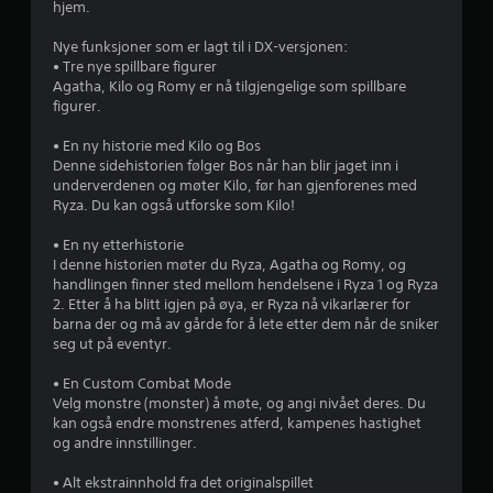
p
r
hjem.
å
9
D
p
Nye funksjoner som er lagt til i DX-versjonen:
u
a
• Tre nye spillbare figurer
9
k
u
Agatha, Kilo og Romy er nå tilgjengelige som spillbare
a
s
figurer.
v
n
e
s
u
• En ny historie med Kilo og Bos
u
p
n
Denne sidehistorien følger Bos når han blir jaget inn i
i
d
underverdenen og møter Kilo, før han gjenforenes med
l
r
e
Ryza. Du kan også utforske som Kilo!
l
r
e
d
s
• En ny etterhistorie
s
p
I denne historien møter du Ryza, Agatha og Romy, og
p
e
i
handlingen finner sted mellom hendelsene i Ryza 1 og Ryza
i
l
2. Etter å ha blitt igjen på øya, er Ryza nå vikarlærer for
l
r
l
barna der og må av gårde for å lete etter dem når de sniker
l
i
seg ut på eventyr.
e
i
n
t
g
• En Custom Combat Mode
u
n
e
Velg monstre (monster) å møte, og angi nivået deres. Du
t
l
kan også endre monstrenes atferd, kampenes hastighet
e
g
l
og andre innstillinger.
n
e
å
e
r
• Alt ekstrainnhold fra det originalspillet
m