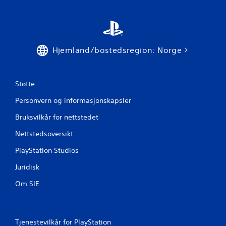
p
i
l
l
e
Hjemland/bostedsregion: Norge
s
p
i
l
Støtte
l
e
Personvern og informasjonskapsler
t
u
Bruksvilkår for nettstedet
t
Nettstedsoversikt
e
n
PlayStation Studios
å
m
Juridisk
å
t
Om SIE
t
e
b
r
Tjenestevilkår for PlayStation
u