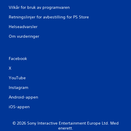
k
Vilkår for bruk av programvaren
e
b
Retningslinjer for avbestilling for PS Store
e
r
Helseadvarsler
ø
r
Om vurderinger
i
n
g
s
Facebook
b
a
X
s
YouTube
e
r
Instagram
t
e
Android-appen
k
o
iOS-appen
n
t
r
© 2026 Sony Interactive Entertainment Europe Ltd. Med
o
enerett.
l