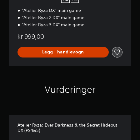
PS4
PS5
p
i
e
i
t
"Atelier Ryza DX" main game
P
l
t
a
"Atelier Ryza 2 DX" main game
l
v
c
"Atelier Ryza 3 DX" main game
e
a
k
s
n
kr 999,00
p
s
i
k
l
e
Legg i handlevogn
l
l
e
i
t
g
o
h
g
e
n
t
Vurderinger
a
s
v
n
i
i
g
v
e
å
r
.
e
Atelier Ryza: Ever Darkness & the Secret Hideout
i
DX (PS4&5)
O
m
p
e