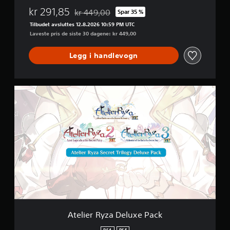
n
e
kr 291,85
kr 449,00
Spar 35 %
r
e
Nedsatt fra opprinnelig pris på kr 449,00
a
t
Tilbudet avsluttes 12.8.2026 10:59 PM UTC
a
s
Laveste pris de siste 30 dagene: kr 449,00
l
k
t
e
Legg i handlevogn
e
k
r
n
n
a
a
A
p
t
t
p
i
e
e
v
l
t
t
i
f
r
e
o
y
r
r
R
k
h
y
k
å
z
D
n
a
u
d
D
k
s
e
a
a
l
Atelier Ryza Deluxe Pack
n
n
u
s
g
x