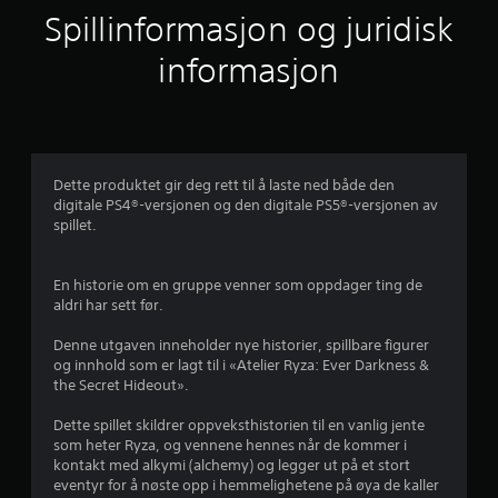
j
a
t
Spillinformasjon og juridisk
n
e
e
n
n
informasjon
å
r
r
b
s
e
n
o
v
m
e
e
h
g
e
Dette produktet gir deg rett til å laste ned både den
e
r
l
digitale PS4®-versjonen og den digitale PS5®-versjonen av
l
s
spillet.
s
a
t
e
s
e
v
s
En historie om en gruppe venner som oppdager ting de
t
k
aldri har sett før.
t
5
o
e
Denne utgaven inneholder nye historier, spillbare figurer
n
s
f
og innhold som er lagt til i «Atelier Ryza: Ever Darkness &
t
p
the Secret Hideout».
r
i
r
o
l
Dette spillet skildrer oppveksthistorien til en vanlig jente
l
l
som heter Ryza, og vennene hennes når de kommer i
a
l
e
kontakt med alkymi (alchemy) og legger ut på et stort
t
e
eventyr for å nøste opp i hemmelighetene på øya de kaller
2