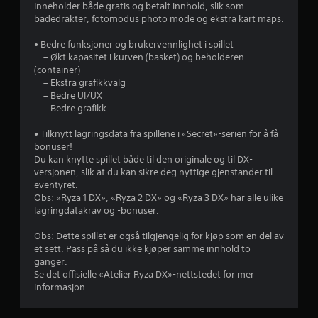
f
Inneholder både gratis og betalt innhold, slik som
å
i
r
badedrakter, fotomodus photo mode og ekstra kart maps.
t
l
t
m
• Bedre funksjoner og brukervennlighet i spillet
e
f
– Økt kapasitet i kurven (basket) og beholderen
b
r
(container)
r
e
– Ekstra grafikkvalg
u
m
– Bedre UI/UX
k
v
– Bedre grafikk
e
i
b
s
• Tilknytt lagringsdata fra spillene i «Secret»-serien for å få
e
n
bonuser!
v
i
Du kan knytte spillet både til den originale og til DX-
e
n
versjonen, slik at du kan sikre deg nyttige gjenstander til
g
g
eventyret.
e
(
Obs: «Ryza 1 DX», «Ryza 2 DX» og «Ryza 3 DX» har alle ulike
l
k
lagringdatakrav og -bonuser.
s
u
e
n
Obs: Dette spillet er også tilgjengelig for kjøp som en del av
s
o
et sett. Pass på så du ikke kjøper samme innhold to
k
f
ganger.
o
f
Se det offisielle «Atelier Ryza DX»-nettstedet for mer
n
l
informasjon.
t
i
r
n
o