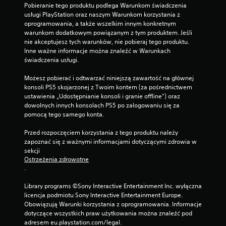
Pobieranie tego produktu podlega Warunkom świadczenia 
usługi PlayStation oraz naszym Warunkom korzystania z 
oprogramowania, a także wszelkim innym konkretnym 
warunkom dodatkowym powiązanym z tym produktem. Jeśli 
nie akceptujesz tych warunków, nie pobieraj tego produktu. 
Inne ważne informacje można znaleźć w Warunkach 
świadczenia usługi.
Możesz pobierać i odtwarzać niniejszą zawartość na głównej 
konsoli PS5 skojarzonej z Twoim kontem (za pośrednictwem 
ustawienia „Udostępnianie konsoli i granie offline”) oraz 
dowolnych innych konsolach PS5 po zalogowaniu się za 
pomocą tego samego konta.
Przed rozpoczęciem korzystania z tego produktu należy 
zapoznać się z ważnymi informacjami dotyczącymi zdrowia w 
sekcji 
Ostrzeżenia zdrowotne
.
Library programs ©Sony Interactive Entertainment Inc. wyłączna 
licencja podmiotu Sony Interactive Entertainment Europe. 
Obowiązują Warunki korzystania z oprogramowania. Informacje 
dotyczące wszystkich praw użytkowania można znaleźć pod 
adresem eu.playstation.com/legal.