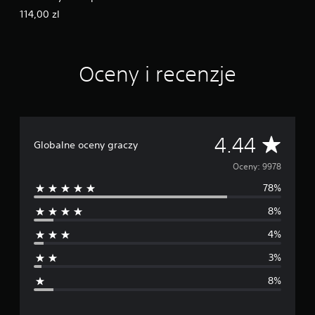
s
edycji standardowej do
114,00 zl
y
Deluxe
s
ą
p
Oceny i recenzje
r
e
z
e
n
t
Ś
4.44
Globalne oceny graczy
o
w
r
Oceny: 9978
a
n
78%
e
e
p
8%
d
r
4%
z
n
y
3%
u
i
ż
8%
y
a
c
i