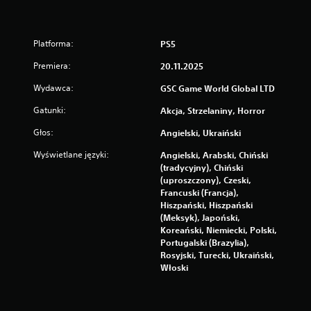
Platforma:
PS5
Premiera:
20.11.2025
Wydawca:
GSC Game World Global LTD
Gatunki:
Akcja, Strzelaniny, Horror
Głos:
Angielski, Ukraiński
Wyświetlane języki:
Angielski, Arabski, Chiński
(tradycyjny), Chiński
(uproszczony), Czeski,
Francuski (Francja),
Hiszpański, Hiszpański
(Meksyk), Japoński,
Koreański, Niemiecki, Polski,
Portugalski (Brazylia),
Rosyjski, Turecki, Ukraiński,
Włoski