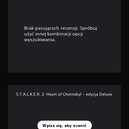
g
i
e
w
j
b
i
y
Brak pasujących recenzji. Spróbuj
ł
a
użyć innej kombinacji opcji
o
wyszukiwania.
j
z
e
o
d
d
c
e
z
y
k
t
a
—
ć
.
S.T.A.L.K.E.R. 2: Heart of Chornobyl – edycja Deluxe
n
a
p
Wpisz się, aby ocenić