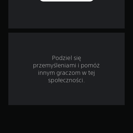
o
d
s
t
a
w
Podziel się
przemyśleniami i pomóż
i
innym graczom w tej
e
społeczności.
9
9
7
8