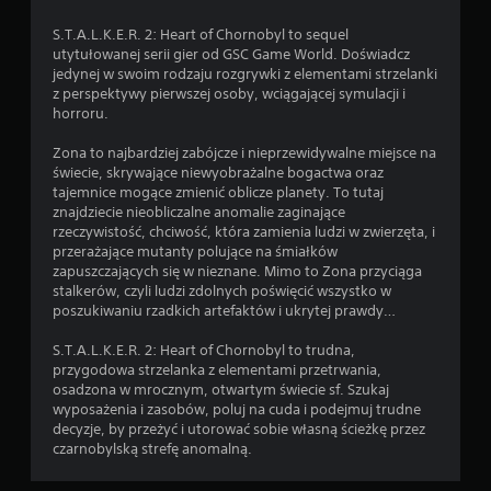
S.T.A.L.K.E.R. 2: Heart of Chornobyl to sequel
utytułowanej serii gier od GSC Game World. Doświadcz
jedynej w swoim rodzaju rozgrywki z elementami strzelanki
z perspektywy pierwszej osoby, wciągającej symulacji i
horroru.
Zona to najbardziej zabójcze i nieprzewidywalne miejsce na
świecie, skrywające niewyobrażalne bogactwa oraz
tajemnice mogące zmienić oblicze planety. To tutaj
znajdziecie nieobliczalne anomalie zaginające
rzeczywistość, chciwość, która zamienia ludzi w zwierzęta, i
przerażające mutanty polujące na śmiałków
zapuszczających się w nieznane. Mimo to Zona przyciąga
stalkerów, czyli ludzi zdolnych poświęcić wszystko w
poszukiwaniu rzadkich artefaktów i ukrytej prawdy…
S.T.A.L.K.E.R. 2: Heart of Chornobyl to trudna,
przygodowa strzelanka z elementami przetrwania,
osadzona w mrocznym, otwartym świecie sf. Szukaj
wyposażenia i zasobów, poluj na cuda i podejmuj trudne
decyzje, by przeżyć i utorować sobie własną ścieżkę przez
czarnobylską strefę anomalną.