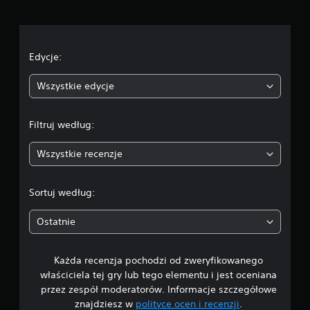
o
u
w
c
i
ę
e
Edycje:
k
s
n
z
Wszystkie edycje
e
a
j
c
Filtruj według:
:
z
c
Wszystkie recenzje
4
i
o
n
.
Sortuj według:
k
i
4
,
Ostatnie
a
4
b
y
Każda recenzja pochodzi od zweryfikowanego
/
ł
właściciela tej gry lub tego elementu i jest oceniana
a
5
przez zespół moderatorów. Informacje szczegółowe
t
znajdziesz w
polityce ocen i recenzji
.
w