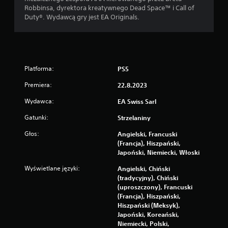
o
Robbinsa, dyrektora kreatywnego Dead Space™ i Call of
ż
Duty®. Wydawcą gry jest EA Originals.
l
i
w
o
ś
Platforma:
PS5
ć
Premiera:
22.8.2023
g
r
Wydawca:
EA Swiss Sarl
y
b
Gatunki:
Strzelaniny
e
Głos:
Angielski, Francuski
z
(Francja), Hiszpański,
w
Japoński, Niemiecki, Włoski
i
b
Wyświetlane języki:
Angielski, Chiński
r
(tradycyjny), Chiński
(uproszczony), Francuski
a
(Francja), Hiszpański,
c
Hiszpański (Meksyk),
j
Japoński, Koreański,
i
Niemiecki, Polski,