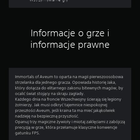
e
s
z
g
r
Informacje o grze i
a
ć
informacje prawne
b
e
z
w
ł
ą
c
Immortals of Aveum to oparta na magii pierwszoosobowa
z
strzelanka dla jednego gracza. Opowiada historię Jaka,
a
który dołącza do elitarnego zakonu bitewnych magów, by
n
ocalić świat stojący na skraju zagłady.
i
Każdego dnia na froncie Wszechwojny ścierają się legiony
a
żołnierzy. Jak musi odkryć tajemnice niespokojnej
f
przeszłości Aveum, jeśli kraina ta ma mieć jakąkolwiek
u
nadzieję na bezpieczną przyszłość.
n
Opanuj trzy magiczne żywioły i miotaj zaklęciami z zabójczą
k
precyzją w grze, która przełamuje klasyczne konwencje
c
gatunku FPS.
j