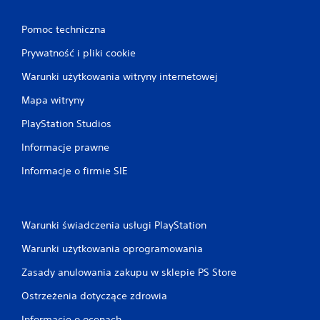
f
e
Pomoc techniczna
k
t
Prywatność i pliki cookie
ó
w
Warunki użytkowania witryny internetowej
d
o
Mapa witryny
t
PlayStation Studios
y
k
Informacje prawne
o
w
Informacje o firmie SIE
y
c
h
k
Warunki świadczenia usługi PlayStation
o
n
Warunki użytkowania oprogramowania
t
r
Zasady anulowania zakupu w sklepie PS Store
o
l
Ostrzeżenia dotyczące zdrowia
e
r
Informacje o ocenach