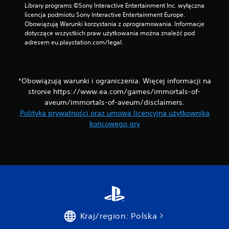
ł
Library programs ©Sony Interactive Entertainment Inc. wyłączna 
ą
licencja podmiotu Sony Interactive Entertainment Europe. 
c
Obowiązują Warunki korzystania z oprogramowania. Informacje 
z
dotyczące wszystkich praw użytkowania można znaleźć pod 
a
adresem eu.playstation.com/legal.
n
i
a
f
*Obowiązują warunki i ograniczenia. Więcej informacji na
u
stronie https://www.ea.com/games/immortals-of-
n
aveum/immortals-of-aveum/disclaimers.
k
Polityka prywatności oraz umowa licencyjna użytkownika
c
końcowego gry
j
i
w
i
b
r
a
c
j
i
Kraj/region: Polska
/
e