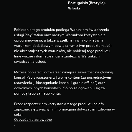
k
Portugalski (Brazylia),
o
Włoski
n
t
r
Pobieranie tego produktu podlega Warunkom świadczenia 
o
usługi PlayStation oraz naszym Warunkom korzystania z 
l
oprogramowania, a także wszelkim innym konkretnym 
e
warunkom dodatkowym powiązanym z tym produktem. Jeśli 
r
nie akceptujesz tych warunków, nie pobieraj tego produktu. 
a
Inne ważne informacje można znaleźć w Warunkach 
M
świadczenia usługi.
o
ż
Możesz pobierać i odtwarzać niniejszą zawartość na głównej 
e
konsoli PS5 skojarzonej z Twoim kontem (za pośrednictwem 
s
ustawienia „Udostępnianie konsoli i granie offline”) oraz 
z
dowolnych innych konsolach PS5 po zalogowaniu się za 
g
pomocą tego samego konta.
r
a
Przed rozpoczęciem korzystania z tego produktu należy 
ć
zapoznać się z ważnymi informacjami dotyczącymi zdrowia w 
b
sekcji 
e
Ostrzeżenia zdrowotne
z
.
w