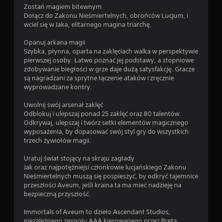
i
Zostań magiem bitewnym
s
Dołącz do Zakonu Nieśmiertelnych, obrońców Lucjum, i
t
wciel się w Jaka, elitarnego magina triarchę.
e
r
Opanuj arkana magii
o
Szybka, płynna, oparta na zaklęciach walka w perspektywie
w
pierwszej osoby. Łatwo poznać jej podstawy, a stopniowe
a
zdobywanie biegłości w grze daje dużą satysfakcję. Gracze
n
są nagradzani za sprytne łączenie ataków i zręcznie
i
wyprowadzane kontry.
a
d
Uwolnij swój arsenał zaklęć
o
Odblokuj i ulepszaj ponad 25 zaklęć oraz 80 talentów.
t
Odkrywaj, ulepszaj i twórz setki elementów magicznego
y
wyposażenia, by dopasować swój styl gry do wszystkich
k
trzech żywiołów magii.
o
w
Uratuj świat stojący na skraju zagłady
e
Jak oraz najpotężniejsi członkowie lucjańskiego Zakonu
g
Nieśmiertelnych muszą się pospieszyć, by odkryć tajemnice
o
przeszłości Aveum, jeśli kraina ta ma mieć nadzieję na
.
bezpieczną przyszłość.
Immortals of Aveum to dzieło Ascendant Studios,
M
niezależnego zespołu AAA kierowanego przez Breta