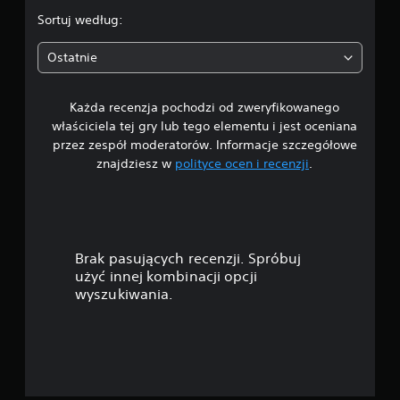
n
.
i
Sortuj według:
a
4
r
Ostatnie
u
7
c
Każda recenzja pochodzi od zweryfikowanego
/
h
właściciela tej gry lub tego elementu i jest oceniana
e
5
m
przez zespół moderatorów. Informacje szczegółowe
znajdziesz w
polityce ocen i recenzji
.
M
g
o
ż
w
e
s
i
z
Brak pasujących recenzji. Spróbuj
g
a
użyć innej kombinacji opcji
r
wyszukiwania.
a
z
ć
b
d
e
z
e
w
ł