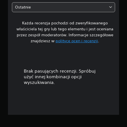
"
0
Ostatnie
M
o
2
ż
e
Każda recenzja pochodzi od zweryfikowanego
/
s
właściciela tej gry lub tego elementu i jest oceniana
z
5
przez zespół moderatorów. Informacje szczegółowe
g
znajdziesz w
polityce ocen i recenzji
.
r
g
a
ć
w
b
e
i
z
Brak pasujących recenzji. Spróbuj
w
a
użyć innej kombinacji opcji
ł
wyszukiwania.
ą
z
c
z
d
a
n
e
i
a
k
f
u