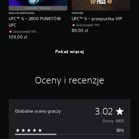
M
WALUTA WIRTUALNA
DODATEK
o
UFC™ 6 – 2800 PUNKTÓW
UFC™ 6 – przepustka VIP
ż
UFC
Zaoszczędź 10%
l
89,00 zl
Zaoszczędź 10%
i
109,00 zl
w
o
Pokaż więcej
ś
ć
g
r
Oceny i recenzje
y
b
e
z
a
Ś
3.02
d
Globalne oceny graczy
a
r
Oceny: 6835
p
t
38%
e
a