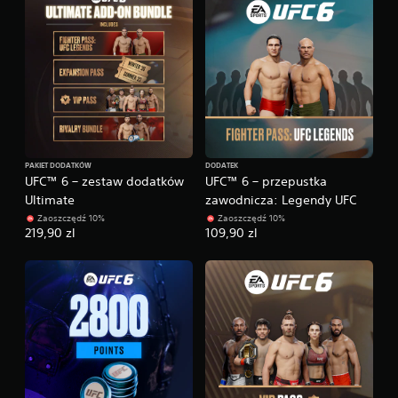
y
k
ł
c
y
j
i
i
d
s
e
t
n
e
t
r
y
o
c
w
z
a
PAKIET DODATKÓW
DODATEK
n
n
UFC™ 6 – zestaw dodatków
UFC™ 6 – przepustka
e
i
Ultimate
zawodnicza: Legendy UFC
.
a
Zaoszczędź 10%
Zaoszczędź 10%
d
219,90 zl
109,90 zl
o
t
y
k
o
w
e
g
o
.