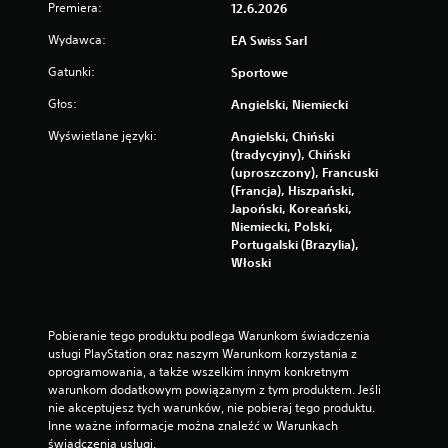
Premiera:
12.6.2026
Wydawca:
EA Swiss Sarl
Gatunki:
Sportowe
Głos:
Angielski, Niemiecki
Wyświetlane języki:
Angielski, Chiński
(tradycyjny), Chiński
(uproszczony), Francuski
(Francja), Hiszpański,
Japoński, Koreański,
Niemiecki, Polski,
Portugalski (Brazylia),
Włoski
Pobieranie tego produktu podlega Warunkom świadczenia 
usługi PlayStation oraz naszym Warunkom korzystania z 
oprogramowania, a także wszelkim innym konkretnym 
warunkom dodatkowym powiązanym z tym produktem. Jeśli 
nie akceptujesz tych warunków, nie pobieraj tego produktu. 
Inne ważne informacje można znaleźć w Warunkach 
świadczenia usługi.