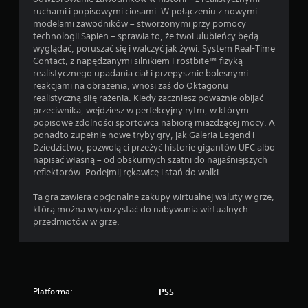
ruchami i popisowymi ciosami. W połączeniu z nowymi
modelami zawodników – stworzonymi przy pomocy
technologii Sapien – sprawia to, że twoi ulubieńcy będą
wyglądać, poruszać się i walczyć jak żywi. System Real-Time
Contact, z napędzanymi silnikiem Frostbite™ fizyką
realistycznego upadania ciał i przepysznie bolesnymi
reakcjami na obrażenia, wnosi zaś do Oktagonu
realistyczną siłę rażenia. Kiedy zaczniesz poważnie obijać
przeciwnika, wejdziesz w perfekcyjny rytm, w którym
popisowe zdolności sportowca nabiorą miażdżącej mocy. A
ponadto zupełnie nowe tryby gry, jak Galeria Legend i
Dziedzictwo, pozwolą ci przeżyć historie gigantów UFC albo
napisać własną – od obskurnych szatni do najjaśniejszych
reflektorów. Podejmij rękawicę i stań do walki.
Ta gra zawiera opcjonalne zakupy wirtualnej waluty w grze,
którą można wykorzystać do nabywania wirtualnych
przedmiotów w grze.
Platforma:
PS5