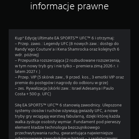
informacje prawne
Kup* Edycję Ultimate EA SPORTS™ UFC™ 6 i otrzymaj:
– Przep. zawo.: Legendy UFC (8 nowych zaw.: dostęp do
Randy’ego Couture’a i Kena Shamrocka oraz kolejnych 6
wdr. później)
– Przepustka rozszerzająca (2 rozbudowane rozszerzenia,
w tym nowy tryb gry i nie tylko – premiera zimą 2026 r. i
latem 2027 r.)
– Przep. VIP (5 skórek zaw., 9 przed. kos., 3 emotki VIP oraz
premie do postępów i nagrody do odbioru w grze)
– zes. Rywalizacja (skórki zaw.: Israel Adesanya i Paulo
Costa + 500 p. UFC)
Siłę EA SPORTS™ UFC™ 6 stanowią zawodnicy. Ulepszone
systemy ciosów i ruchów ożywiają gwiazdy UFC, a nowe
tryby gry wciągają warstwą fabularną, dzięki której każda
walka zyskuje osobisty wymiar. Fundament pod pierwszy
element kładzie technologia bezczujnikowego
przechwytywania ruchu, gwarantująca najwierniejsze
odwzorowanie zawodników w historii – z realistycznymi