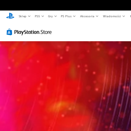
Sklep
PS5
Gry
PS Plus
Akcesoria
Wiadomości