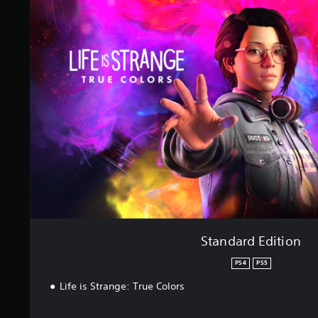
a
.
n
o
d
c
a
e
r
n
d
E
d
i
t
i
o
n
Standard Edition
PS4
PS5
Life is Strange: True Colors