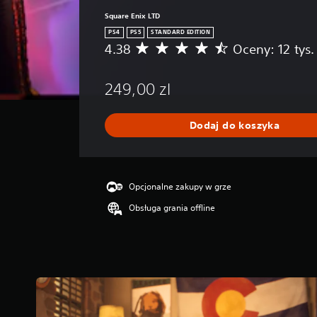
Square Enix LTD
PS4
PS5
STANDARD EDITION
4.38
Oceny: 12 tys.
Ś
r
e
249,00 zl
d
n
i
Dodaj do koszyka
a
o
c
e
n
Opcjonalne zakupy w grze
a
Obsługa grania offline
:
4
.
3
8
/
5
g