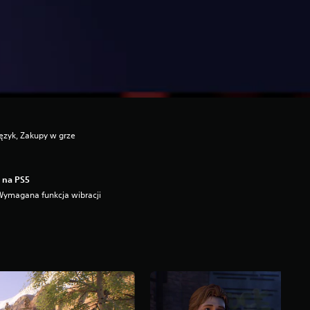
ęzyk, Zakupy w grze
 na PS5
Wymagana funkcja wibracji