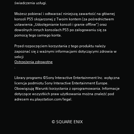
i
świadczenia usługi.
s
n
y
a
Możesz pobierać i odtwarzać niniejszą zawartość na głównej 
P
c
konsoli PS5 skojarzonej z Twoim kontem (za pośrednictwem 
o
i
ustawienia „Udostępnianie konsoli i granie offline”) oraz 
d
s
dowolnych innych konsolach PS5 po zalogowaniu się za 
p
k
pomocą tego samego konta.
i
a
s
n
Przed rozpoczęciem korzystania z tego produktu należy 
y
i
zapoznać się z ważnymi informacjami dotyczącymi zdrowia w 
s
a
sekcji 
ą
i
Ostrzeżenia zdrowotne
p
p
.
r
r
e
z
Library programs ©Sony Interactive Entertainment Inc. wyłączna 
z
y
licencja podmiotu Sony Interactive Entertainment Europe. 
e
t
Obowiązują Warunki korzystania z oprogramowania. Informacje 
n
r
dotyczące wszystkich praw użytkowania można znaleźć pod 
t
z
adresem eu.playstation.com/legal.
o
y
w
m
a
y
n
w
© SQUARE ENIX
e
a
w
n