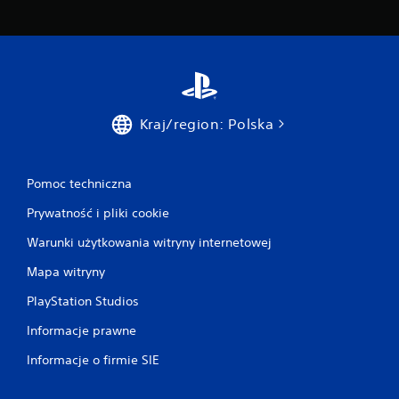
s
i
p
a
o
w
s
i
ó
e
b
l
u
u
ł
p
Kraj/region: Polska
a
r
t
z
w
y
i
c
Pomoc techniczna
a
i
j
s
Prywatność i pliki cookie
ą
k
Warunki użytkowania witryny internetowej
c
ó
y
w
Mapa witryny
i
j
c
e
PlayStation Studios
h
d
o
n
Informacje prawne
d
o
c
c
Informacje o firmie SIE
z
z
y
e