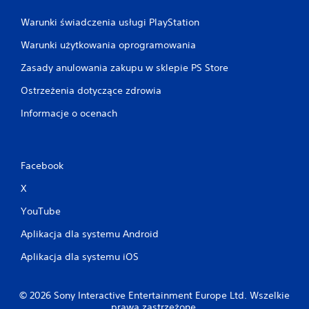
t
ś
y
n
Warunki świadczenia usługi PlayStation
w
i
a
e
Warunki użytkowania oprogramowania
n
.
i
Zasady anulowania zakupu w sklepie PS Store
e
M
Ostrzeżenia dotyczące zdrowia
.
o
Informacje o ocenach
ż
l
i
w
Facebook
o
ś
X
ć
g
YouTube
r
Aplikacja dla systemu Android
y
b
Aplikacja dla systemu iOS
e
z
s
© 2026 Sony Interactive Entertainment Europe Ltd. Wszelkie
prawa zastrzeżone.
t