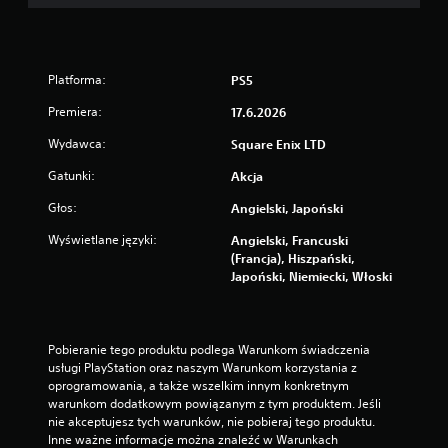
ć
r
z
o
m
z
e
g
n
Platforma:
PS5
r
u
y
w
Premiera:
17.6.2026
w
g
k
Wydawca:
r
Square Enix LTD
i
z
.
Gatunki:
Akcja
e
b
Głos:
Angielski, Japoński
e
W
z
y
Wyświetlane języki:
Angielski, Francuski
k
(Francja), Hiszpański,
r
o
Japoński, Niemiecki, Włoski
a
n
ź
i
n
e
e
c
Pobieranie tego produktu podlega Warunkom świadczenia 
p
z
usługi PlayStation oraz naszym Warunkom korzystania z 
n
o
oprogramowania, a także wszelkim innym konkretnym 
o
d
warunkom dodatkowym powiązanym z tym produktem. Jeśli 
ś
p
nie akceptujesz tych warunków, nie pobieraj tego produktu. 
c
i
Inne ważne informacje można znaleźć w Warunkach 