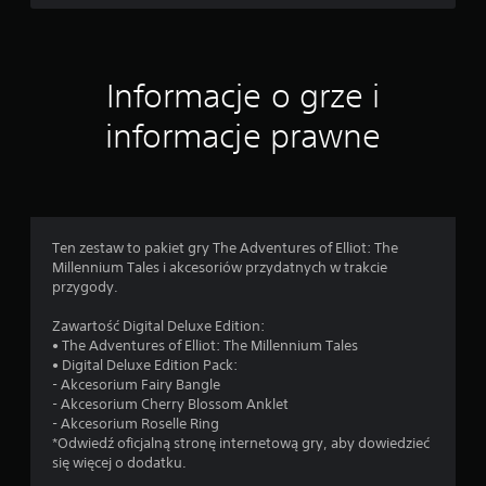
i
l
s
k
k
o
ó
w
Informacje o grze i
a
w
ż
M
n
informacje prawne
o
y
ż
c
e
h
s
d
z
ź
g
w
Ten zestaw to pakiet gry The Adventures of Elliot: The
r
i
Millennium Tales i akcesoriów przydatnych w trakcie
a
ę
przygody.
ć
k
i
ó
Zawartość Digital Deluxe Edition:
k
w
• The Adventures of Elliot: The Millennium Tales
o
p
• Digital Deluxe Edition Pack:
r
o
- Akcesorium Fairy Bangle
z
d
- Akcesorium Cherry Blossom Anklet
y
c
- Akcesorium Roselle Ring
s
z
*Odwiedź oficjalną stronę internetową gry, aby dowiedzieć
t
a
się więcej o dodatku.
a
s