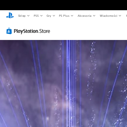
Sklep
PS5
Gry
PS Plus
Akcesoria
Wiadomości