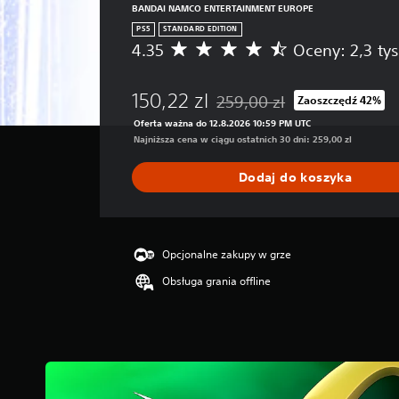
BANDAI NAMCO ENTERTAINMENT EUROPE
PS5
STANDARD EDITION
4.35
Oceny: 2,3 tys
Ś
r
e
150,22 zl
259,00 zl
Zaoszczędź 42%
d
Zastosowano zniżkę z oryginal
n
Oferta ważna do 12.8.2026 10:59 PM UTC
i
Najniższa cena w ciągu ostatnich 30 dni: 259,00 zl
a
o
Dodaj do koszyka
c
e
n
a
:
Opcjonalne zakupy w grze
4
Obsługa grania offline
.
3
5
/
5
g
w