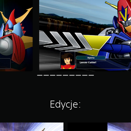
Edycje:
S
U