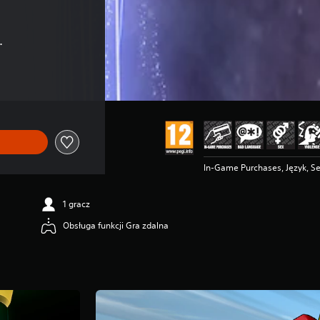
.
nej ceny wynoszącej 259,00 zl
In-Game Purchases, Język, S
1 gracz
Obsługa funkcji Gra zdalna