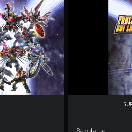
P
E
R
R
O
B
O
T
W
A
R
S
Y
D
e
m
o
SU
oszącej 259,00 zl
Bezpłatne