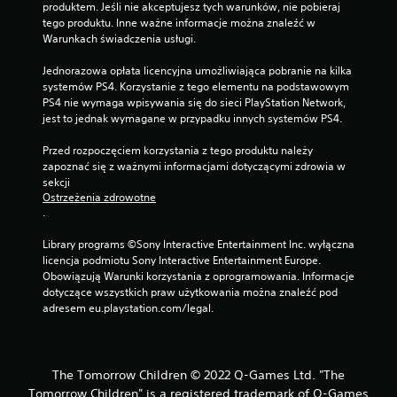
produktem. Jeśli nie akceptujesz tych warunków, nie pobieraj 
tego produktu. Inne ważne informacje można znaleźć w 
Warunkach świadczenia usługi.
Jednorazowa opłata licencyjna umożliwiająca pobranie na kilka 
systemów PS4. Korzystanie z tego elementu na podstawowym 
PS4 nie wymaga wpisywania się do sieci PlayStation Network, 
jest to jednak wymagane w przypadku innych systemów PS4.
Przed rozpoczęciem korzystania z tego produktu należy 
zapoznać się z ważnymi informacjami dotyczącymi zdrowia w 
sekcji 
Ostrzeżenia zdrowotne
.
Library programs ©Sony Interactive Entertainment Inc. wyłączna 
licencja podmiotu Sony Interactive Entertainment Europe. 
Obowiązują Warunki korzystania z oprogramowania. Informacje 
dotyczące wszystkich praw użytkowania można znaleźć pod 
adresem eu.playstation.com/legal.
The Tomorrow Children © 2022 Q-Games Ltd. "The
Tomorrow Children" is a registered trademark of Q-Games