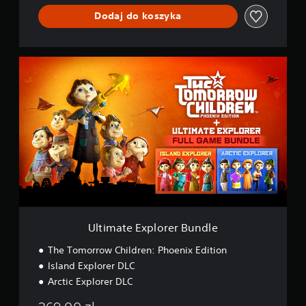
Dodaj do koszyka
U
l
t
i
m
a
t
e
E
x
p
l
o
r
Ultimate Explorer Bundle
e
r
The Tomorrow Children: Phoenix Edition
B
Island Explorer DLC
u
Arctic Explorer DLC
n
d