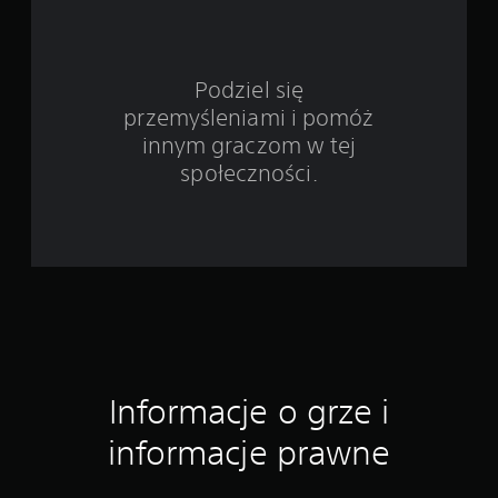
w
i
Podziel się
e
przemyśleniami i pomóż
6
innym graczom w tej
społeczności.
8
3
o
c
e
n
Informacje o grze i
informacje prawne