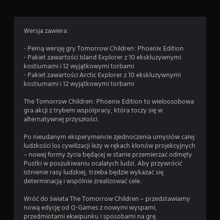
Wersja zawiera:
- Pełną wersję gry Tomorrow Children: Phoenix Edition
- Pakiet zawartości Island Explorer z 10 ekskluzywnymi
kostiumami i 12 wyjątkowymi torbami
- Pakiet zawartości Arctic Explorer z 10 ekskluzywnymi
kostiumami i 12 wyjątkowymi torbami
The Tomorrow Children: Phoenix Edition to wieloosobowa
gra akcji z trybem współpracy, która toczy się w
alternatywnej przyszłości.
Po nieudanym eksperymencie zjednoczenia umysłów całej
ludzkości los cywilizacji leży w rękach klonów projekcyjnych
– nowej formy życia będącej w stanie przemierzać odmęty
Pustki w poszukiwaniu ocalałych ludzi. Aby przywrócić
istnienie rasy ludzkiej, trzeba będzie wykazać się
determinacją i wspólnie zrealizować cele.
Wróć do świata The Tomorrow Children – przedstawiamy
nową edycję od Q-Games z nowymi wyspami,
przedmiotami ekwipunku i sposobami na grę.