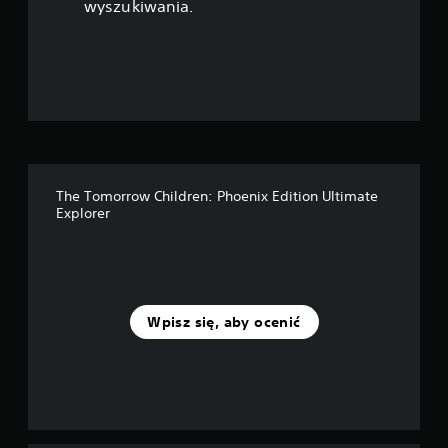
wyszukiwania.
d
e
k
—
n
The Tomorrow Children: Phoenix Edition Ultimate
a
Explorer
p
o
d
Wpisz się, aby ocenić
s
t
a