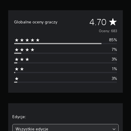
Ś
4.70
Globalne oceny graczy
r
Oceny: 683
85%
e
7%
d
3%
n
1%
i
3%
a
o
c
e
Edycje:
n
Wszystkie edycje