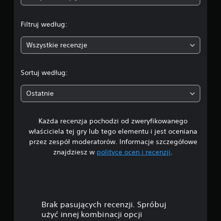
a
Filtruj według:
:
Wszystkie recenzje
4
.
Sortuj według:
7
Ostatnie
/
Każda recenzja pochodzi od zweryfikowanego
5
właściciela tej gry lub tego elementu i jest oceniana
g
przez zespół moderatorów. Informacje szczegółowe
znajdziesz w
polityce ocen i recenzji
.
w
i
a
Brak pasujących recenzji. Spróbuj
z
użyć innej kombinacji opcji