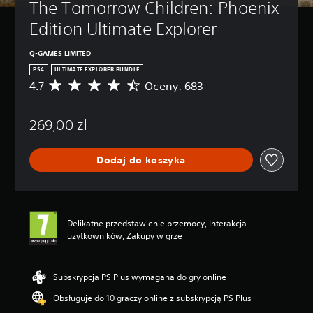
The Tomorrow Children: Phoenix 
Edition Ultimate Explorer
Q-GAMES LIMITED
PS4
ULTIMATE EXPLORER BUNDLE
4.7
Oceny: 683
Ś
r
e
269,00 zl
d
n
i
Dodaj do koszyka
a
o
c
e
n
Delikatne przedstawienie przemocy, Interakcja
a
użytkowników, Zakupy w grze
:
4
.
7
Subskrypcja PS Plus wymagana do gry online
/
Obsługuje do 10 graczy online z subskrypcją PS Plus
5
g