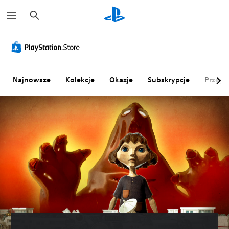
W
y
s
z
u
k
a
j
Najnowsze
Kolekcje
Okazje
Subskrypcje
Przegl