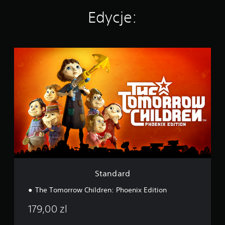
e
n
Edycje:
S
t
a
n
d
a
r
d
Standard
The Tomorrow Children: Phoenix Edition
179,00 zl