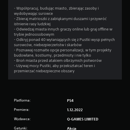
- Współpracuj, budując miasto, zbierając zasoby i
wydobywając surowce
- Zbieraj matrioszki z zabłąkanymi duszami i przywróć
istnienie rasy ludzkiej
- Odwiedzaj miasta innych graczy online lub graj offline w
trybie jednoosobowym
- Odkryj ponad 40 wyłaniających się z Pustki wysp pełnych
surowców, niebezpieczeństw i skarbów
- Poznawaj rozmaite opcje personalizacji, w tym projekty
budowlane, kostiumy, przedmioty i nie tylko
- Broń miasta przed atakiem olbrzymich potworów
- Używaj mocy Pustki, aby przekształcać teren i
przemierzać niebezpieczne obszary
Platforma:
PS4
Premiera:
1.12.2022
Wydawca:
Q-GAMES LIMITED
Gatunki:
Akcja