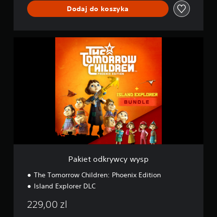
Dodaj do koszyka
P
a
k
i
e
t
o
d
k
r
y
w
c
y
Pakiet odkrywcy wysp
w
y
The Tomorrow Children: Phoenix Edition
s
Island Explorer DLC
p
229,00 zl