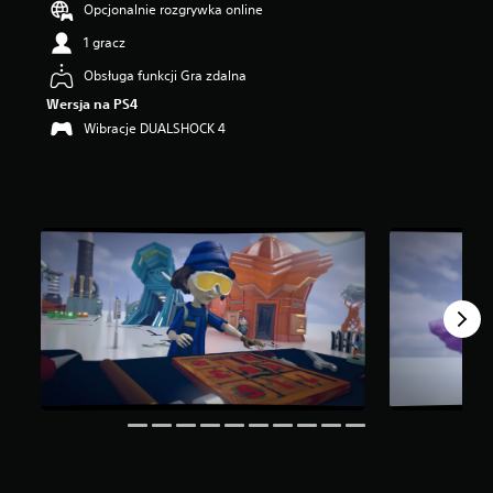
Opcjonalnie rozgrywka online
w
i
1 gracz
a
Obsługa funkcji Gra zdalna
z
d
Wersja na PS4
e
Wibracje DUALSHOCK 4
k
—
n
a
p
o
d
s
t
a
w
i
e
6
8
3
o
c