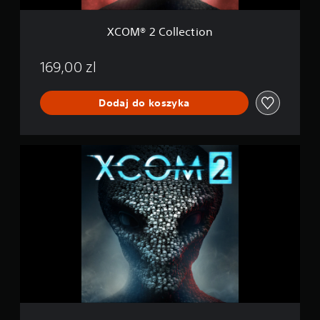
c
t
i
XCOM® 2 Collection
o
n
169,00 zl
Dodaj do koszyka
X
C
O
M
®
2