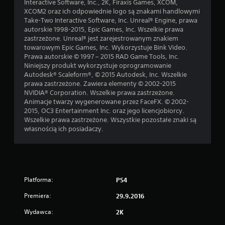
Interactive Software, Inc., 2K, Firaxis Games, XCOM,
XCOM2 oraz ich odpowiednie logo są znakami handlowymi
Take-Two Interactive Software, Inc. Unreal® Engine, prawa
autorskie 1998-2015, Epic Games, Inc. Wszelkie prawa
zastrzeżone. Unreal® jest zarejestrowanym znakiem
towarowym Epic Games, Inc. Wykorzystuje Bink Video.
Prawa autorskie © 1997 – 2015 RAD Game Tools, Inc.
Niniejszy produkt wykorzystuje oprogramowanie
Autodesk® Scaleform®, © 2015 Autodesk, Inc. Wszelkie
prawa zastrzeżone. Zawiera elementy © 2002-2015
NVIDIA® Corporation. Wszelkie prawa zastrzeżone.
Animacje twarzy wygenerowane przez FaceFX. © 2002-
2015, OC3 Entertainment Inc. oraz jego licencjobiorcy.
Wszelkie prawa zastrzeżone. Wszystkie pozostałe znaki są
własnością ich posiadaczy.
Platforma:
PS4
Premiera:
29.9.2016
Wydawca:
2K