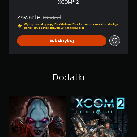
XCOM® 2
Zawarte
89,00 zl
Zastosowano zniżkę z oryginalnej ceny wynoszą
Wykup subskrypcję PlayStation Plus Extra, aby uzyskać dostęp
do tej gry i setek innych w katalogu gier
Subskrybuj
Dodatki