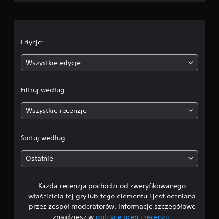
o
c
e
Edycje:
n
Wszystkie edycje
a
Filtruj według:
:
Wszystkie recenzje
4
.
Sortuj według:
1
Ostatnie
6
Każda recenzja pochodzi od zweryfikowanego
/
właściciela tej gry lub tego elementu i jest oceniana
5
przez zespół moderatorów. Informacje szczegółowe
znajdziesz w
polityce ocen i recenzji
.