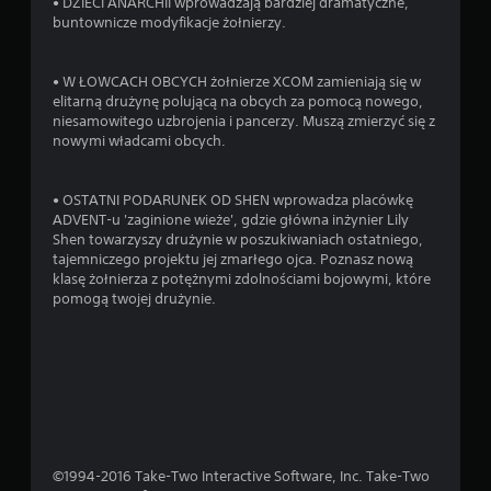
• DZIECI ANARCHII wprowadzają bardziej dramatyczne,
buntownicze modyfikacje żołnierzy.
• W ŁOWCACH OBCYCH żołnierze XCOM zamieniają się w
elitarną drużynę polującą na obcych za pomocą nowego,
niesamowitego uzbrojenia i pancerzy. Muszą zmierzyć się z
nowymi władcami obcych.
• OSTATNI PODARUNEK OD SHEN wprowadza placówkę
ADVENT-u 'zaginione wieże', gdzie główna inżynier Lily
Shen towarzyszy drużynie w poszukiwaniach ostatniego,
tajemniczego projektu jej zmarłego ojca. Poznasz nową
klasę żołnierza z potężnymi zdolnościami bojowymi, które
pomogą twojej drużynie.
©1994-2016 Take-Two Interactive Software, Inc. Take-Two