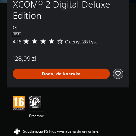
XCOM® 2 Digital Deluxe 
Edition
2K
PS4
4.16
Oceny: 28 tys.
Ś
r
e
128,99 zl
d
n
i
Dodaj do koszyka
a
o
c
e
n
a
:
4
Przemoc
.
1
6
Subskrypcja PS Plus wymagana do gry online
/