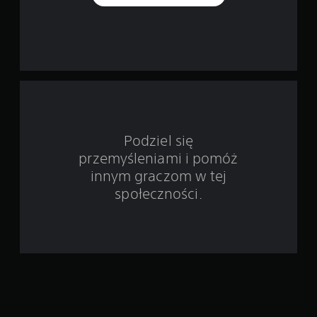
o
d
s
t
a
w
Podziel się
przemyśleniami i pomóż
i
innym graczom w tej
e
społeczności.
2
8
3
6