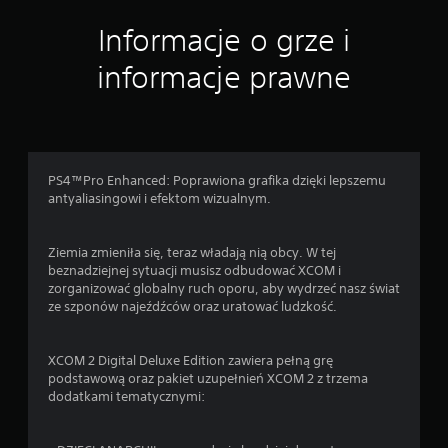
4
Informacje o grze i
o
informacje prawne
c
e
n
PS4™Pro Enhanced: Poprawiona grafika dzięki lepszemu
antyaliasingowi i efektom wizualnym.
Ziemia zmieniła się, teraz władają nią obcy. W tej
beznadziejnej sytuacji musisz odbudować XCOM i
zorganizować globalny ruch oporu, aby wydrzeć nasz świat
ze szponów najeźdźców oraz uratować ludzkość.
XCOM 2 Digital Deluxe Edition zawiera pełną grę
podstawową oraz pakiet uzupełnień XCOM 2 z trzema
dodatkami tematycznymi: