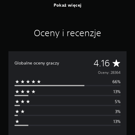
Pokaż więcej
Oceny i recenzje
Ś
4.16
Globalne oceny graczy
r
Oceny: 28364
66%
e
13%
d
5%
n
3%
i
13%
a