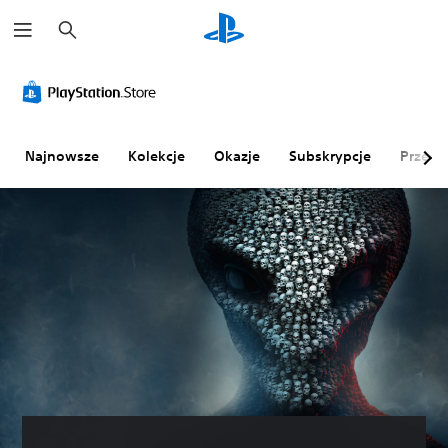
W
y
s
z
u
k
a
j
Najnowsze
Kolekcje
Okazje
Subskrypcje
Przegl