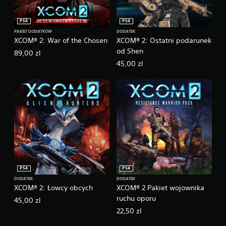
PS4
PS4
PAKIET DODATKÓW
DODATEK
XCOM® 2: War of the Chosen
XCOM® 2: Ostatni podarunek
od Shen
89,00 zl
45,00 zl
PS4
PS4
DODATEK
DODATEK
XCOM® 2: Łowcy obcych
XCOM® 2 Pakiet wojownika
ruchu oporu
45,00 zl
22,50 zl