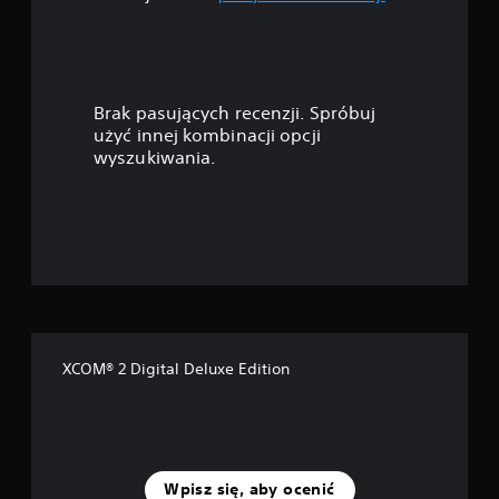
g
w
i
Brak pasujących recenzji. Spróbuj
a
użyć innej kombinacji opcji
wyszukiwania.
z
d
e
k
—
XCOM® 2 Digital Deluxe Edition
n
a
p
Wpisz się, aby ocenić