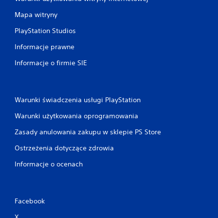
i
a
Mapa witryny
r
PlayStation Studios
u
c
Informacje prawne
h
e
Informacje o firmie SIE
m
M
o
ż
Warunki świadczenia usługi PlayStation
e
Warunki użytkowania oprogramowania
s
z
Zasady anulowania zakupu w sklepie PS Store
g
r
Ostrzeżenia dotyczące zdrowia
a
ć
Informacje o ocenach
b
e
z
w
Facebook
ł
ą
X