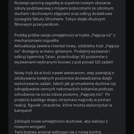
i
z
Rozwiąż upiorną zagadkę w zupełnie nowym obszarze
l
g
szkoły podstawowej z misjami pobocznymi ze szkolnym
m
r
duchem i duchowymi zdjęciami oraz odkryj dodatkowe
o
a
szczegóły fabuły Ghostwire: Tokyo dzięki dłuższym
w
ć
filmowym przerywnikom.
y
i
c
k
Poddaj próbie swoje umiejętności w trybie „Pajęcza nić” z
h
o
mechanizmami roguelite
(
r
Aktualizacja zawiera również nowy, oddzielny tryb „Pajęcza
t
z
nić” dostępny w menu głównym. Podejmij wyzwanie i
y
y
odkryj tajemnicę Tatari, przechodząc 30 poziomów z
l
s
wyzwaniami wybranymi losowo z puli ponad 120 zadań!
k
t
o
a
Nowy tryb da w kość nawet weteranom, więc pamiętaj o
p
ć
zdobywaniu kolejnych poziomów doświadczenia dzięki
o
z
wykonywaniu zadań, takich jak gromadzenie duchów czy
d
m
odnajdywanie cennych nekomackich kobanów podczas
c
e
schodzenia na coraz niższe poziomy „Pajęczej nici”. Po
z
n
przejściu każdego etapu otrzymasz nagrody w postaci
a
u
reakcji, figurek i znaczków, które można wykorzystać w
s
w
kampanii!
g
g
r
r
Zdobądź nowe umiejętności duchowe, aby walczyć z
a
z
nowymi wrogami
n
e
Twój bojowy arsenał wzbogaci się o nową kontrę