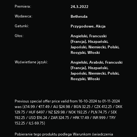
a
Premiera:
24.3.2022
c
i
Wydawca:
Bethesda
s
k
Gatunki:
Przygodowe, Akcja
a
Głos:
Angielski, Francuski
n
(Francja), Hiszpański,
i
Japoński, Niemiecki, Polski,
a
Rosyjski, Włoski
p
r
Wyświetlane języki:
Angielski, Arabski, Francuski
z
(Francja), Hiszpański,
y
Japoński, Niemiecki, Polski,
c
Rosyjski, Włoski
i
s
k
ó
Previous special offer price valid from 16-10-2024 to 01-11-2024 
w
was (£14.99 / €17.49 / AU $24.98 / BGN 32.25 / CZK 412.25 / DKK 
(
129.75 / HUF 6497 / NZ $29.98 / NOK 192.25 / PLN 74.75 / SEK 
n
192.25 / USD $16.24 / ZAR 324.75 / HRK 17.49 / INR 999 / TRY 
p
152.25 / ILS 69.75)
.
w
Pobieranie tego produktu podlega Warunkom świadczenia 
u