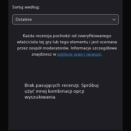
k
o
.
d
a
b
Sortuj według:
r
ż
i
9
ą
d
e
Ostatnie
e
ż
g
6
j
a
k
c
ł
ó
Każda recenzja pochodzi od zweryfikowanego
/
h
y
w
właściciela tej gry lub tego elementu i jest oceniana
w
z
(
5
i
przez zespół moderatorów. Informacje szczegółowe
e
p
l
w
znajdziesz w
polityce ocen i recenzji
.
o
g
i
s
d
m
z
w
s
o
y
ż
t
s
i
e
t
a
s
Brak pasujących recenzji. Spróbuj
k
w
z
a
i
użyć innej kombinacji opcji
o
s
c
wyszukiwania.
w
k
z
h
e
o
s
)
r
t
d
z
r
D
y
o
o
e
s
n
s