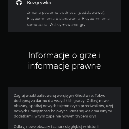
c
r
Rozgrywka
o
i
z
s
Zmiana poziomu trudności (podstawowe),
g
k
Przypomnienia o sterowaniu, Przypomnienia
r
a
samouczka, Wstrzymywanie gry
y
n
w
i
k
a
i
p
l
r
u
Informacje o grze i
b
z
p
informacje prawne
y
r
c
z
i
e
s
r
k
y
ó
w
Zagraj w zaktualizowaną wersję gry Ghostwire: Tokyo
w
n
dostępną za darmo dla wszystkich graczy. Odkryj nowe
i
M
obszary, spotkaj nowych tajemniczych przeciwników, użyj
k
o
nowych umiejętności bojowych i ciesz się wieloma innymi
ó
ż
dodatkami, w tym zupełnie nowym trybem gry!
w
e
f
s
Odkryj nowe obszary i zanurz się głębiej w historii