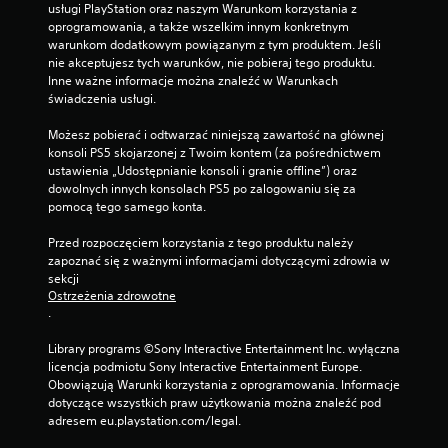
usługi PlayStation oraz naszym Warunkom korzystania z 
s
oprogramowania, a także wszelkim innym konkretnym 
t
warunkom dodatkowym powiązanym z tym produktem. Jeśli 
a
nie akceptujesz tych warunków, nie pobieraj tego produktu. 
l
Inne ważne informacje można znaleźć w Warunkach 
o
świadczenia usługi.
n
y
Możesz pobierać i odtwarzać niniejszą zawartość na głównej 
m
konsoli PS5 skojarzonej z Twoim kontem (za pośrednictwem 
l
ustawienia „Udostępnianie konsoli i granie offline”) oraz 
i
dowolnych innych konsolach PS5 po zalogowaniu się za 
m
pomocą tego samego konta.
i
c
Przed rozpoczęciem korzystania z tego produktu należy 
i
zapoznać się z ważnymi informacjami dotyczącymi zdrowia w 
e
sekcji 
c
Ostrzeżenia zdrowotne
z
.
a
s
Library programs ©Sony Interactive Entertainment Inc. wyłączna 
u
licencja podmiotu Sony Interactive Entertainment Europe. 
)
Obowiązują Warunki korzystania z oprogramowania. Informacje 
.
dotyczące wszystkich praw użytkowania można znaleźć pod 
adresem eu.playstation.com/legal.
M