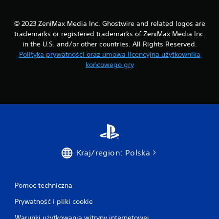
o
ż
© 2023 ZeniMax Media Inc. Ghostwire and related logos are
l
trademarks or registered trademarks of ZeniMax Media Inc.
i
in the U.S. and/or other countries. All Rights Reserved.
w
Polityka prywatności oraz umowa licencyjna użytkownika
o
ś
końcowego gry
ć
g
r
y
b
e
z
s
Kraj/region: Polska
t
e
r
o
Pomoc techniczna
w
a
Prywatność i pliki cookie
n
Warunki użytkowania witryny internetowej