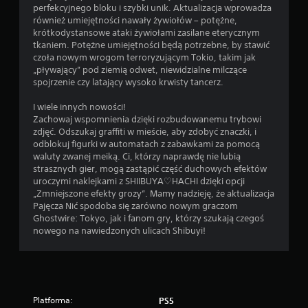
i
b
perfekcyjnego bloku i szybki unik. Aktualizacja wprowadza
a
e
również umiejętności nawały żywiołów – potężne,
o
z
krótkodystansowe ataki żywiołami zasilane eterycznym
f
k
tkaniem. Potężne umiejętności będą potrzebne, by stawić
f
o
czoła nowym wrogom terroryzującym Tokio, takim jak
l
n
„pływający” pod ziemią odwet, niewidzialne milczące
i
i
spojrzenie czy latający wysoko krwisty tancerz.
n
e
e
c
I wiele innych nowości!
)
z
Zachowaj wspomnienia dzięki rozbudowanemu trybowi
.
n
zdjęć. Odszukaj graffiti w mieście, aby zdobyć znaczki, i
o
odblokuj figurki w automatach z zabawkami za pomocą
ś
waluty zwanej meiką. Ci, którzy naprawdę nie lubią
c
strasznych gier, mogą zastąpić część duchowych efektów
i
uroczymi naklejkami z SHIIBUYA♡HACHI dzięki opcji
s
„Zmniejszone efekty grozy”. Mamy nadzieję, że aktualizacja
z
Pajęcza Nić spodoba się zarówno nowym graczom
y
Ghostwire: Tokyo, jak i fanom gry, którzy szukają czegoś
b
nowego na nawiedzonych ulicach Shibuyi!
k
i
e
g
o
Platforma:
PS5
n