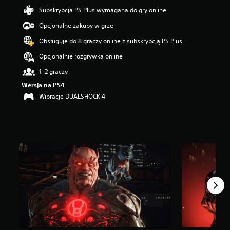
5
Subskrypcja PS Plus wymagana do gry online
g
Opcjonalne zakupy w grze
w
i
Obsługuje do 8 graczy online z subskrypcją PS Plus
a
z
Opcjonalnie rozgrywka online
d
1–2 graczy
e
k
Wersja na PS4
—
Wibracje DUALSHOCK 4
n
a
p
o
d
s
t
a
w
i
e
3
9
t
y