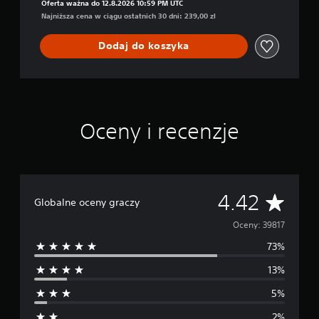
Oferta ważna do 12.8.2026 10:59 PM UTC
l
Najniższa cena w ciągu ostatnich 30 dni: 239,00 zl
e
g
Dodaj do koszyka
e
n
d
a
r
n
a
Oceny i recenzje
Ś
4.42
Globalne oceny graczy
r
Oceny: 39817
73%
e
13%
d
5%
n
2%