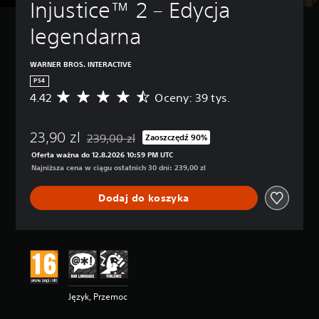
Injustice™ 2 – Edycja 
legendarna
WARNER BROS. INTERACTIVE
PS4
4.42
Oceny: 39 tys.
Ś
r
e
23,90 zl
d
239,00 zl
Zaoszczędź 90%
Zastosowano zniżkę z oryginalnej ceny wynoszące
n
Oferta ważna do 12.8.2026 10:59 PM UTC
i
Najniższa cena w ciągu ostatnich 30 dni: 239,00 zl
a
o
Dodaj do koszyka
c
e
n
a
:
4
.
4
Język, Przemoc
2
/