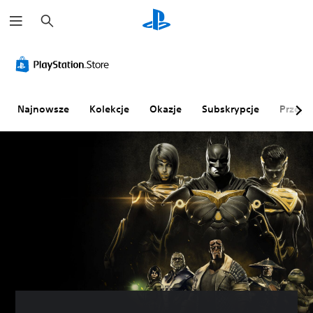
W
y
s
z
u
k
a
j
Najnowsze
Kolekcje
Okazje
Subskrypcje
Przegl