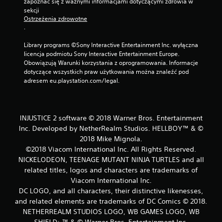
zapoznać się z ważnymi informacjami dotyczącymi zdrowia w 
sekcji 
Ostrzeżenia zdrowotne
.
Library programs ©Sony Interactive Entertainment Inc. wyłączna 
licencja podmiotu Sony Interactive Entertainment Europe. 
Obowiązują Warunki korzystania z oprogramowania. Informacje 
dotyczące wszystkich praw użytkowania można znaleźć pod 
adresem eu.playstation.com/legal.
INJUSTICE 2 software © 2018 Warner Bros. Entertainment
Inc. Developed by NetherRealm Studios. HELLBOY™ & ©
2018 Mike Mignola.
©2018 Viacom International Inc. All Rights Reserved.
NICKELODEON, TEENAGE MUTANT NINJA TURTLES and all
related titles, logos and characters are trademarks of
Viacom International Inc.
DC LOGO, and all characters, their distinctive likenesses,
and related elements are trademarks of DC Comics © 2018.
NETHERREALM STUDIOS LOGO, WB GAMES LOGO, WB
SHIELD: ™ & © Warner Bros. Entertainment Inc.