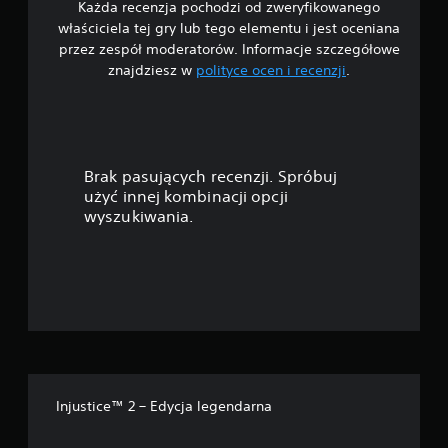
Każda recenzja pochodzi od zweryfikowanego
/
właściciela tej gry lub tego elementu i jest oceniana
5
przez zespół moderatorów. Informacje szczegółowe
znajdziesz w
polityce ocen i recenzji
.
g
w
i
Brak pasujących recenzji. Spróbuj
a
użyć innej kombinacji opcji
wyszukiwania.
z
d
e
k
—
Injustice™ 2 – Edycja legendarna
n