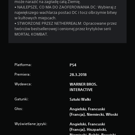
może narazić na zagładę całą Ziemię.
• NAJLEPSZE, CO MA DO ZAOFEROWANIA DC: Wybieraj z
największego wachlarza postaci DC i tocz olbrzymie bitwy
w kultowych miejscach.
• STWORZONE PRZEZ NETHERREALM: Opracowane przez
twórców bestsellerowej i cenionej przez krytyków serii
MORTAL KOMBAT.
Platforma:
PS4
Premiera:
28.3.2018
Wydawca:
WARNER BROS.
INTERACTIVE
Gatunki:
Sztuki Walki
Głos:
Angielski, Francuski
(Francja), Niemiecki, Włoski
Wyświetlane języki:
Angielski, Francuski
(Francja), Hiszpański,
Niemiecki, Polski, Rosyjski,