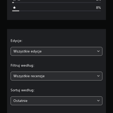
i
8%
a
o
c
e
Edycje:
n
Wszystkie edycje
a
Filtruj według:
:
Wszystkie recenzje
4
.
Sortuj według:
4
Ostatnie
2