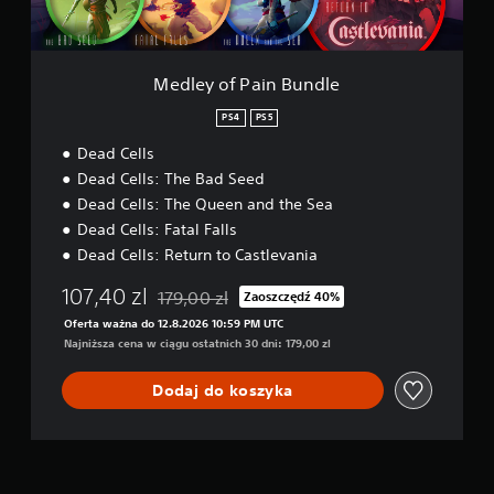
i
n
B
u
Medley of Pain Bundle
n
d
PS4
PS5
l
Dead Cells
e
Dead Cells: The Bad Seed
Dead Cells: The Queen and the Sea
Dead Cells: Fatal Falls
Dead Cells: Return to Castlevania
107,40 zl
179,00 zl
Zaoszczędź 40%
Zastosowano zniżkę z oryginalnej ceny wynosz
Oferta ważna do 12.8.2026 10:59 PM UTC
Najniższa cena w ciągu ostatnich 30 dni: 179,00 zl
Dodaj do koszyka