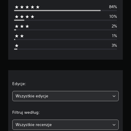
84%
e
10%
d
2%
n
1%
i
3%
a
o
c
e
Edycje:
n
Wszystkie edycje
a
Filtruj według:
:
Wszystkie recenzje
4