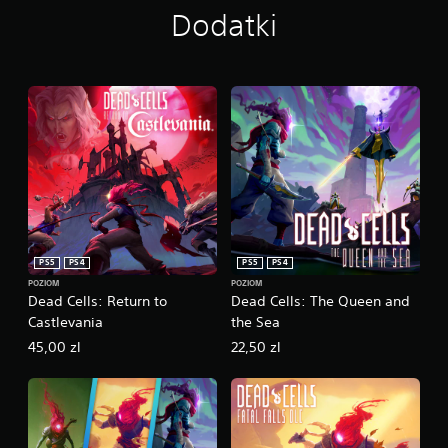
Dodatki
PS5
PS4
PS5
PS4
POZIOM
POZIOM
Dead Cells: Return to
Dead Cells: The Queen and
Castlevania
the Sea
45,00 zl
22,50 zl