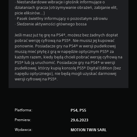
· Niestandardowe wibracje i głośnik informujące o
działaniach gracza (otrzymywanie obrażeń, zabijanie elit,
picie eliksirów...)
· Pasek świetlny informujący o pozostałym zdrowiu
· Śledzenie aktywności głównego bossa
Jeśli masz już tę grę na PS4®, możesz bez żadnych dopłat
pobrać wersję cyfrową na PS5®. Nie musisz jej kupować
ponownie. Posiadacze gry na PS4® w wersji pudełkowej
muszą mieć płytę z grą w napędzie optycznym PS5® za
każdym razem, kiedy będą chcieli pobrać wersję cyfrową na
PS5® lub ją uruchomić. Posiadacze gry na PS4® w wersji
pudełkowej, którzy kupią konsolę PS5® Digital Edition (bez
napędu optycznego), nie będą mogli uzyskać darmowej
wersji cyfrowej na PS5®.
Platforma:
PS4, PS5
Premiera:
29.6.2023
Wydawca:
MOTION TWIN SARL