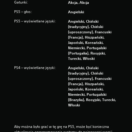
Gatunki:
Akcja, Akcja
PS5 – głos:
Angielski
PS5 – wyświetlane języki:
Angielski, Chiński
(tradycyjny), Chiński
(uproszczony), Francuski
(Francja), Hiszpański,
Japoński, Koreański,
Niemiecki, Portugalski
(Portugalia), Rosyjski,
Turecki, Włoski
PS4 – wyświetlane języki:
Angielski, Chiński
(tradycyjny), Chiński
(uproszczony), Francuski
(Francja), Hiszpański,
Japoński, Koreański,
Niemiecki, Portugalski
(Brazylia), Rosyjski, Turecki,
Włoski
Aby można było grać w tę grę na PS5, może być konieczna 
aktualizacja oprogramowania systemu do najnowszej wersji. 