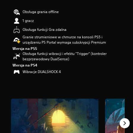
w
i
Obsługa grania offline
a
z
1 gracz
d
Obsługa funkcji Gra zdalna
e
k
Granie strumieniowe w chmurze na konsoli PS5 i
—
urządzeniu PS Portal wymaga subskrypcji Premium
n
Wersja na PS5
a
Obsługa funkcji wibracji i efektu "Trigger" (kontroler
p
bezprzewodowy DualSense)
o
Wersja na PS4
d
Wibracje DUALSHOCK 4
s
t
a
w
i
e
1
5
t
y
s
.