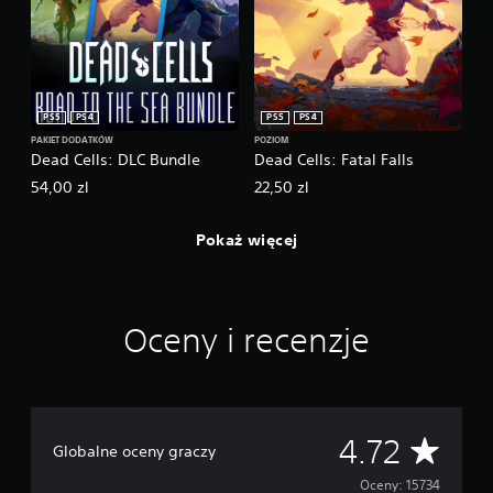
PS5
PS4
PS5
PS4
PAKIET DODATKÓW
POZIOM
Dead Cells: DLC Bundle
Dead Cells: Fatal Falls
54,00 zl
22,50 zl
Pokaż więcej
Oceny i recenzje
Ś
4.72
Globalne oceny graczy
r
Oceny: 15734