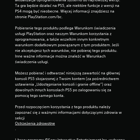
Ta gra będzie działać na PS5, ale niektóre funkcje z wersji na 
PS4 mogą być nieobecne. Więcej informacji znajdziesz na 
stronie PlayStation.com/bc.
Pobieranie tego produktu podlega Warunkom świadczenia 
usługi PlayStation oraz naszym Warunkom korzystania z 
oprogramowania, a także wszelkim innym konkretnym 
warunkom dodatkowym powiązanym z tym produktem. Jeśli 
nie akceptujesz tych warunków, nie pobieraj tego produktu. 
Inne ważne informacje można znaleźć w Warunkach 
świadczenia usługi.
Możesz pobierać i odtwarzać niniejszą zawartość na głównej 
konsoli PS5 skojarzonej z Twoim kontem (za pośrednictwem 
ustawienia „Udostępnianie konsoli i granie offline”) oraz 
dowolnych innych konsolach PS5 po zalogowaniu się za 
pomocą tego samego konta.
Przed rozpoczęciem korzystania z tego produktu należy 
zapoznać się z ważnymi informacjami dotyczącymi zdrowia w 
sekcji 
Ostrzeżenia zdrowotne
.
Library programs ©Sony Interactive Entertainment Inc. wyłączna 