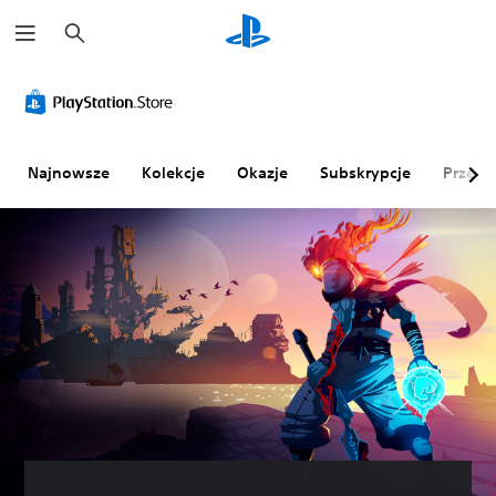
W
y
s
z
u
k
a
j
Najnowsze
Kolekcje
Okazje
Subskrypcje
Przegl