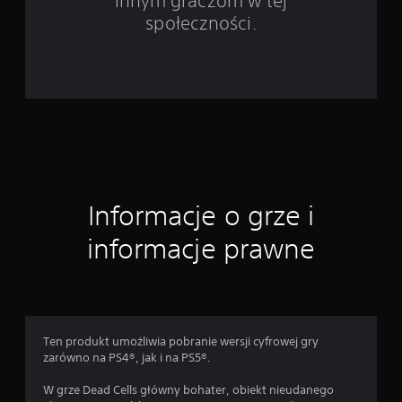
innym graczom w tej
e
społeczności.
1
5
7
3
4
Informacje o grze i
o
informacje prawne
c
e
n
Ten produkt umożliwia pobranie wersji cyfrowej gry
zarówno na PS4®, jak i na PS5®.
W grze Dead Cells główny bohater, obiekt nieudanego