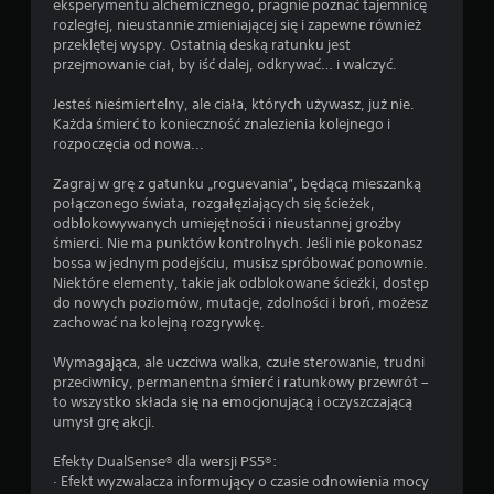
eksperymentu alchemicznego, pragnie poznać tajemnicę
rozległej, nieustannie zmieniającej się i zapewne również
przeklętej wyspy. Ostatnią deską ratunku jest
przejmowanie ciał, by iść dalej, odkrywać… i walczyć.
Jesteś nieśmiertelny, ale ciała, których używasz, już nie.
Każda śmierć to konieczność znalezienia kolejnego i
rozpoczęcia od nowa...
Zagraj w grę z gatunku „roguevania”, będącą mieszanką
połączonego świata, rozgałęziających się ścieżek,
odblokowywanych umiejętności i nieustannej groźby
śmierci. Nie ma punktów kontrolnych. Jeśli nie pokonasz
bossa w jednym podejściu, musisz spróbować ponownie.
Niektóre elementy, takie jak odblokowane ścieżki, dostęp
do nowych poziomów, mutacje, zdolności i broń, możesz
zachować na kolejną rozgrywkę.
Wymagająca, ale uczciwa walka, czułe sterowanie, trudni
przeciwnicy, permanentna śmierć i ratunkowy przewrót –
to wszystko składa się na emocjonującą i oczyszczającą
umysł grę akcji.
Efekty DualSense® dla wersji PS5®:
· Efekt wyzwalacza informujący o czasie odnowienia mocy