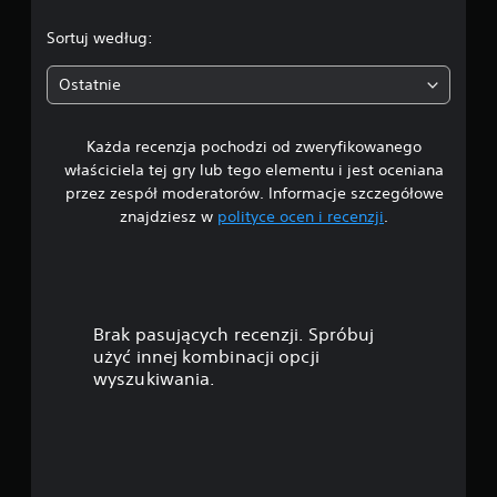
.
Sortuj według:
7
Ostatnie
2
Każda recenzja pochodzi od zweryfikowanego
/
właściciela tej gry lub tego elementu i jest oceniana
5
przez zespół moderatorów. Informacje szczegółowe
znajdziesz w
polityce ocen i recenzji
.
g
w
i
Brak pasujących recenzji. Spróbuj
a
użyć innej kombinacji opcji
wyszukiwania.
z
d
e