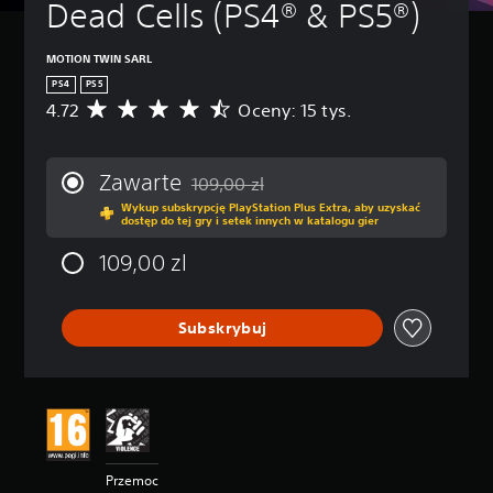
Dead Cells (PS4® & PS5®)
MOTION TWIN SARL
PS4
PS5
4.72
Oceny: 15 tys.
Ś
r
e
d
Zawarte
109,00 zl
n
Zastosowano zniżkę z oryginalnej ceny wy
Wykup subskrypcję PlayStation Plus Extra, aby uzyskać
i
dostęp do tej gry i setek innych w katalogu gier
a
o
109,00 zl
c
e
n
Subskrybuj
a
:
4
.
7
2
/
5
Przemoc
g