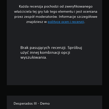
Każda recenzja pochodzi od zweryfikowanego
/
właściciela tej gry lub tego elementu i jest oceniana
5
przez zespół moderatorów. Informacje szczegółowe
znajdziesz w
polityce ocen i recenzji
.
g
w
i
Brak pasujących recenzji. Spróbuj
a
użyć innej kombinacji opcji
wyszukiwania.
z
d
e
k
—
Desperados III - Demo
n