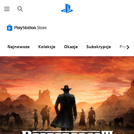
W
y
s
z
u
k
a
j
Najnowsze
Kolekcje
Okazje
Subskrypcje
Przegl