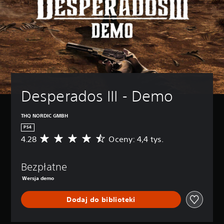
Desperados III - Demo
THQ NORDIC GMBH
PS4
4.28
Oceny: 4,4 tys.
Ś
r
e
Bezpłatne
d
n
Wersja demo
i
a
Dodaj do biblioteki
o
c
e