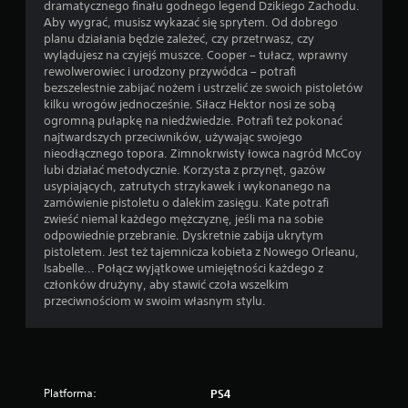
dramatycznego finału godnego legend Dzikiego Zachodu.
Aby wygrać, musisz wykazać się sprytem. Od dobrego
planu działania będzie zależeć, czy przetrwasz, czy
wylądujesz na czyjejś muszce. Cooper – tułacz, wprawny
rewolwerowiec i urodzony przywódca – potrafi
bezszelestnie zabijać nożem i ustrzelić ze swoich pistoletów
kilku wrogów jednocześnie. Siłacz Hektor nosi ze sobą
ogromną pułapkę na niedźwiedzie. Potrafi też pokonać
najtwardszych przeciwników, używając swojego
nieodłącznego topora. Zimnokrwisty łowca nagród McCoy
lubi działać metodycznie. Korzysta z przynęt, gazów
usypiających, zatrutych strzykawek i wykonanego na
zamówienie pistoletu o dalekim zasięgu. Kate potrafi
zwieść niemal każdego mężczyznę, jeśli ma na sobie
odpowiednie przebranie. Dyskretnie zabija ukrytym
pistoletem. Jest też tajemnicza kobieta z Nowego Orleanu,
Isabelle... Połącz wyjątkowe umiejętności każdego z
członków drużyny, aby stawić czoła wszelkim
przeciwnościom w swoim własnym stylu.
Platforma:
PS4