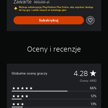
Zawarte
169,00 zl
Zastosowano zniżkę z oryginalnej ceny wynoszą
Wykup subskrypcję PlayStation Plus Extra, aby uzyskać dostęp
do tej gry i setek innych w katalogu gier
Subskrybuj
Oceny i recenzje
Ś
4.28
Globalne oceny graczy
r
Oceny: 4492
66%
e
12%
d
13%