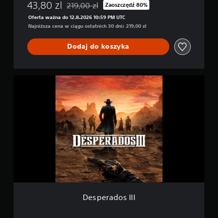
g
43,80 zl
219,00 zl
Zaoszczędź 80%
Zastosowano zniżkę z oryginalnej ceny wynoszą
i
Oferta ważna do 12.8.2026 10:59 PM UTC
t
Najniższa cena w ciągu ostatnich 30 dni: 219,00 zl
a
l
Dodaj do koszyka
D
e
l
u
D
x
e
e
s
p
e
r
a
d
o
s
I
I
I
Desperados III