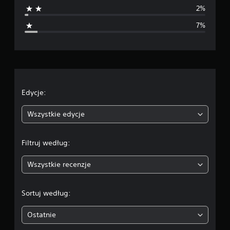
n
2%
i
7%
a
o
c
e
Edycje:
n
Wszystkie edycje
a
Filtruj według:
:
Wszystkie recenzje
4
.
Sortuj według:
2
Ostatnie
8