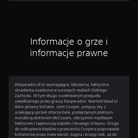
9
2
o
Informacje o grze i
c
informacje prawne
e
n
Desperados III to wymagająca, fabularna, taktyczna
skradanka osadzona w surowych realiach Dzikiego
Zachodu. W tym długo oczekiwanym prequelu
uwielbianego przez graczy Desperados: Wanted Dead or
Alive główny bohater, John Cooper, połączy siły z
uciekającą sprzed ołtarza Kate, podejrzanym płatnym
mordercą doktorem McCoyem, olbrzymim myśliwym
Hektorem i tajemniczą Isabelle z Nowego Orleanu. Droga
do odkupienia błędów z przeszłości Coopera poprowadzi
bohaterów przez małe wioski, bagna i brzegi rzek, aż do