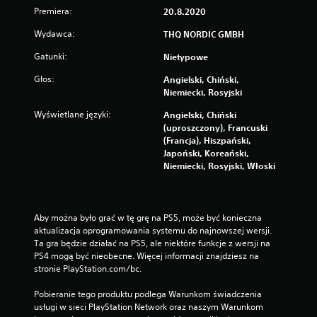
Premiera:
20.8.2020
Wydawca:
THQ NORDIC GMBH
Gatunki:
Nietypowe
Głos:
Angielski, Chiński,
Niemiecki, Rosyjski
Wyświetlane języki:
Angielski, Chiński
(uproszczony), Francuski
(Francja), Hiszpański,
Japoński, Koreański,
Niemiecki, Rosyjski, Włoski
Aby można było grać w tę grę na PS5, może być konieczna 
aktualizacja oprogramowania systemu do najnowszej wersji. 
Ta gra będzie działać na PS5, ale niektóre funkcje z wersji na 
PS4 mogą być nieobecne. Więcej informacji znajdziesz na 
stronie PlayStation.com/bc.
Pobieranie tego produktu podlega Warunkom świadczenia 
usługi w sieci PlayStation Network oraz naszym Warunkom 