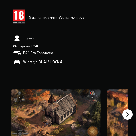
n
a
:
Skrajna przemoc, Wulgarny język
4
.
2
8
1 gracz
/
Wersja na PS4
5
g
PS4 Pro Enhanced
w
Wibracje DUALSHOCK 4
i
a
z
d
e
k
—
n
a
p
o
d
s
t