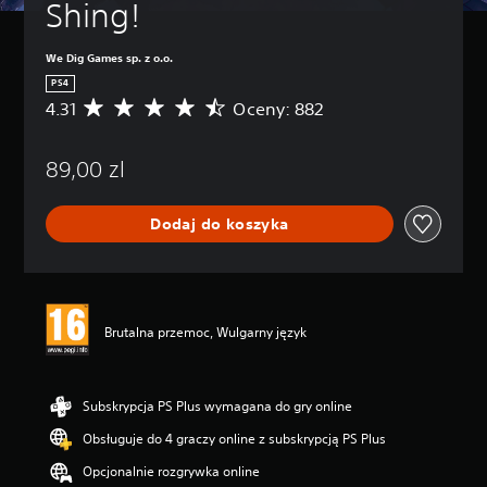
Shing!
We Dig Games sp. z o.o.
PS4
4.31
Oceny: 882
Ś
r
e
89,00 zl
d
n
i
Dodaj do koszyka
a
o
c
e
n
a
Brutalna przemoc, Wulgarny język
:
4
.
3
Subskrypcja PS Plus wymagana do gry online
1
Obsługuje do 4 graczy online z subskrypcją PS Plus
/
5
Opcjonalnie rozgrywka online
g