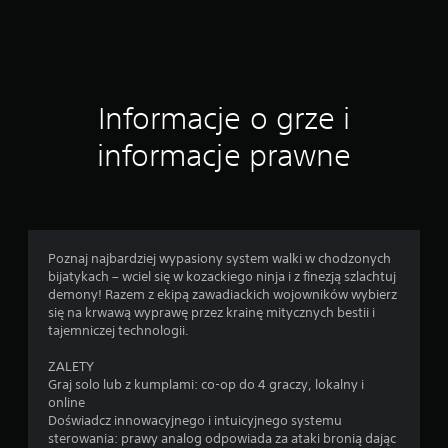
2
o
c
Informacje o grze i
e
informacje prawne
n
Poznaj najbardziej wypasiony system walki w chodzonych
bijatykach – wciel się w kozackiego ninja i z finezją szlachtuj
demony! Razem z ekipą zawadiackich wojowników wybierz
się na krwawą wyprawę przez krainę mitycznych bestii i
tajemniczej technologii.
ZALETY
Graj solo lub z kumplami: co-op do 4 graczy, lokalny i
online
Doświadcz innowacyjnego i intuicyjnego systemu
sterowania: prawy analog odpowiada za ataki bronią dając