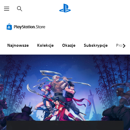
W
y
s
z
u
k
a
j
Najnowsze
Kolekcje
Okazje
Subskrypcje
Przegl