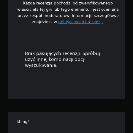
Każda recenzja pochodzi od zweryfikowanego
/
właściciela tej gry lub tego elementu i jest oceniana
5
przez zespół moderatorów. Informacje szczegółowe
znajdziesz w
polityce ocen i recenzji
.
g
w
i
Brak pasujących recenzji. Spróbuj
a
użyć innej kombinacji opcji
wyszukiwania.
z
d
e
k
—
Shing!
n