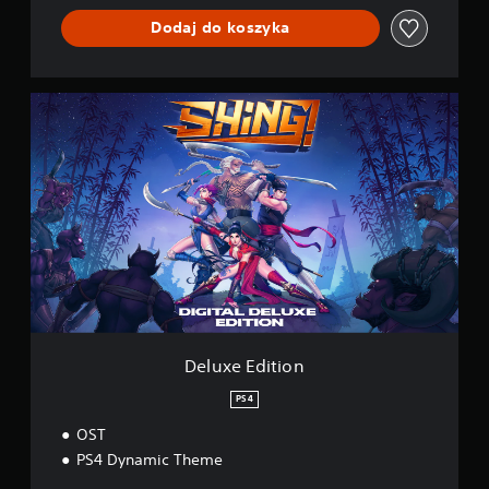
Dodaj do koszyka
D
e
l
u
x
e
E
d
i
t
i
o
n
Deluxe Edition
PS4
OST
PS4 Dynamic Theme