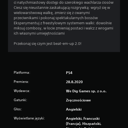
ci natychmiastowy dostęp do szerokiego wachlarza ciosów
Ciesz się nieustannie zaskakującą rozgrywką: wgryź się w
wielowarstwową walkę, zmierz się z cwanymi
przeciwnikami i pokonaj spektakularnych bossów
Eksperymentuj z freestylowym systemem walki: dowolnie
miksuj combosy, w locie zmieniaj postaci i walcz z wrogami
ich własnymi umiejętnościami
Przekonaj się czym jest beat-em-up 2.0!
Platforma:
PS4
Premiera:
28.8.2020
Wydawca:
We Dig Games sp. z o.o.
Gatunki:
Zręcznościowe
Głos:
Angielski
Wyświetlane języki:
Angielski, Francuski
(Francja), Hiszpański,