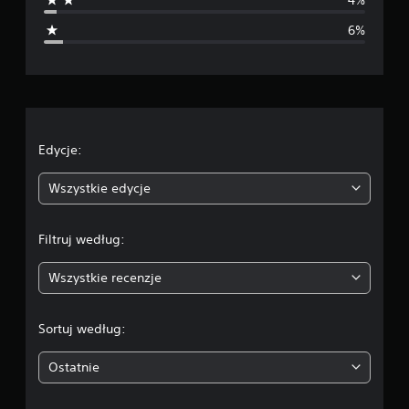
i
6%
a
o
c
e
Edycje:
n
Wszystkie edycje
a
Filtruj według:
:
Wszystkie recenzje
4
.
Sortuj według:
3
Ostatnie
1