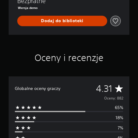
Bezpłatne
Wersja demo
Dodaj do biblioteki
Oceny i recenzje
Ś
4.31
Globalne oceny graczy
r
Oceny: 882
65%
e
18%
d
7%
n
4%