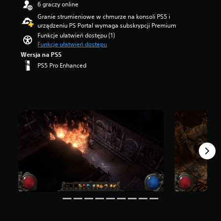
6 graczy online
z
g
e
Granie strumieniowe w chmurze na konsoli PS5 i
w
g
urządzeniu PS Portal wymaga subskrypcji Premium
i
ó
Funkcje ułatwień dostępu (1)
a
l
Funkcje ułatwień dostępu
z
n
d
Wersja na PS5
e
e
PS5 Pro Enhanced
ź
k
r
—
ó
n
d
a
ł
p
a
o
d
d
ź
s
w
t
i
a
ę
w
k
i
u
e
.
8
t
y
s