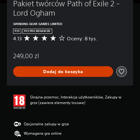
Pakiet twórców Path of Exile 2 – 
ż
e
Lord Ogham
s
z
GRINDING GEAR GAMES LIMITED
ś
c
PS5
PS5 PRO ENHANCED
i
4.13
Oceny: 8 tys.
Ś
s
r
z
e
a
249,00 zl
d
ć
n
i
i
w
Dodaj do koszyka
a
y
o
ł
c
ą
e
c
n
Skrajna przemoc, Interakcja użytkowników, Zakupy w
z
a
grze (zawiera elementy losowe)
a
:
ć
4
p
.
o
1
Opcjonalne zakupy w grze
s
3
z
Wymagana gra online
/
c
5