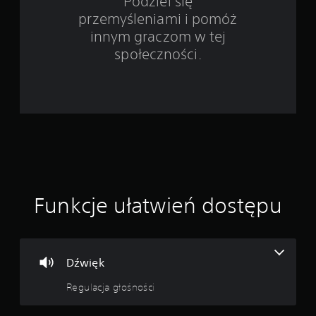
Podziel się
przemyśleniami i pomóż
i
innym graczom w tej
e
społeczności.
8
0
7
3
o
Funkcje ułatwień dostępu
c
e
n
Dźwięk
Regulacja głośności