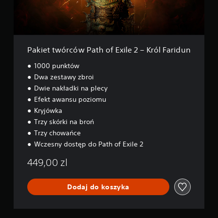
ó
r
c
ó
w
P
Pakiet twórców Path of Exile 2 – Król Faridun
a
t
1000 punktów
h
Dwa zestawy zbroi
o
Dwie nakładki na plecy
f
E
Efekt awansu poziomu
x
Kryjówka
i
Trzy skórki na broń
l
Trzy chowańce
e
2
Wczesny dostęp do Path of Exile 2
–
K
449,00 zl
r
ó
l
Dodaj do koszyka
F
a
r