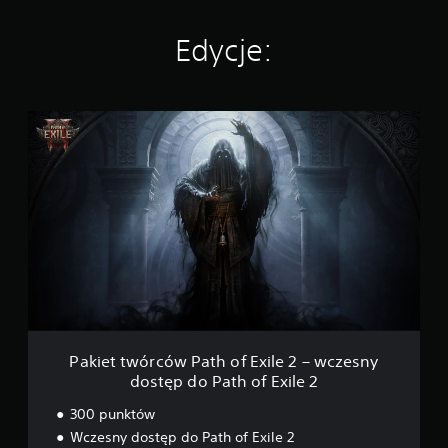
.
o
c
Edycje:
e
n
P
a
k
i
e
t
t
w
ó
r
c
ó
w
P
Pakiet twórców Path of Exile 2 – wczesny
a
dostęp do Path of Exile 2
t
h
300 punktów
o
Wczesny dostęp do Path of Exile 2
f