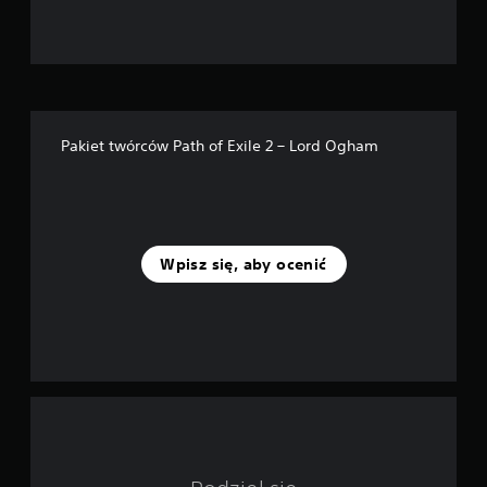
d
e
k
—
Pakiet twórców Path of Exile 2 – Lord Ogham
n
a
p
Wpisz się, aby ocenić
o
d
s
t
a
w