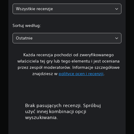
:
Wszystkie recenzje
4
.
Sortuj według:
1
Ostatnie
3
Każda recenzja pochodzi od zweryfikowanego
/
właściciela tej gry lub tego elementu i jest oceniana
5
przez zespół moderatorów. Informacje szczegółowe
znajdziesz w
polityce ocen i recenzji
.
g
w
i
Brak pasujących recenzji. Spróbuj
a
użyć innej kombinacji opcji
wyszukiwania.
z