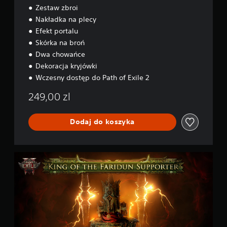
o
Zestaw zbroi
h
f
o
Nakładka na plecy
E
f
x
Efekt portalu
E
i
Skórka na broń
x
l
i
Dwa chowańce
e
l
2
Dekoracja kryjówki
e
–
Wczesny dostęp do Path of Exile 2
2
L
o
249,00 zl
r
d
O
Dodaj do koszyka
g
h
a
P
m
a
k
i
e
t
t
w