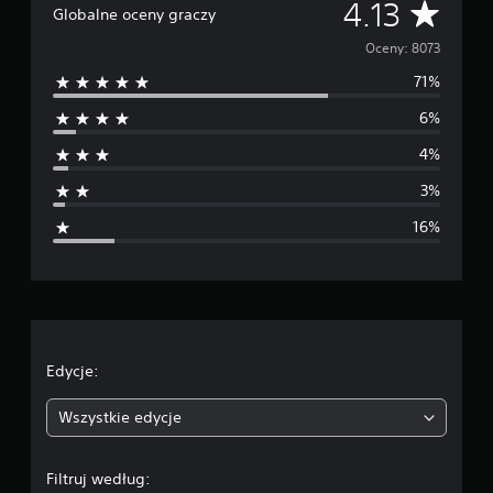
Ś
4.13
Globalne oceny graczy
r
Oceny: 8073
71%
e
6%
d
4%
n
3%
i
16%
a
o
c
e
Edycje:
n
Wszystkie edycje
a
Filtruj według: