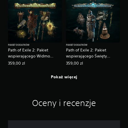
PAKIET DODATKÓW
PAKIET DODATKÓW
Path of Exile 2: Pakiet
Path of Exile 2: Pakiet
wspierającego Widmo
wspierającego Święty
Zarazy
Remidus
359,00 zl
359,00 zl
Pokaż więcej
Oceny i recenzje