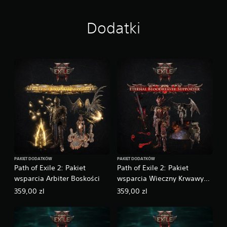
i
d
u
Dodatki
n
PAKIET DODATKÓW
PAKIET DODATKÓW
Path of Exile 2: Pakiet
Path of Exile 2: Pakiet
wsparcia Arbiter Boskości
wsparcia Wieczny Krwawy
Łowca
359,00 zl
359,00 zl