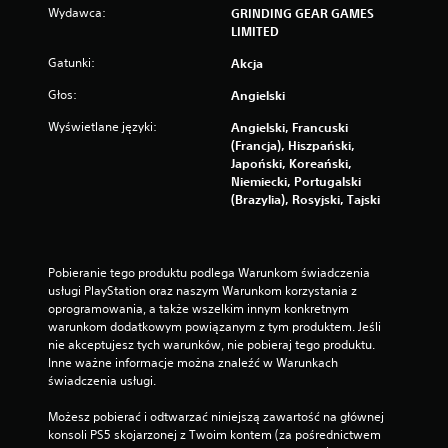
Wydawca:
GRINDING GEAR GAMES
LIMITED
Gatunki:
Akcja
Głos:
Angielski
Wyświetlane języki:
Angielski, Francuski
(Francja), Hiszpański,
Japoński, Koreański,
Niemiecki, Portugalski
(Brazylia), Rosyjski, Tajski
Pobieranie tego produktu podlega Warunkom świadczenia 
usługi PlayStation oraz naszym Warunkom korzystania z 
oprogramowania, a także wszelkim innym konkretnym 
warunkom dodatkowym powiązanym z tym produktem. Jeśli 
nie akceptujesz tych warunków, nie pobieraj tego produktu. 
Inne ważne informacje można znaleźć w Warunkach 
świadczenia usługi.
Możesz pobierać i odtwarzać niniejszą zawartość na głównej 
konsoli PS5 skojarzonej z Twoim kontem (za pośrednictwem 