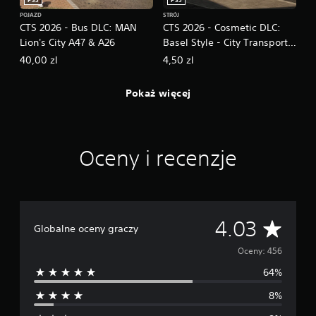
PS5
PS5
o
POJAZD
STRÓJ
p
CTS 2026 - Bus DLC: MAN
CTS 2026 - Cosmetic DLC:
c
Lion's City A47 & A26
Basel Style - City Transport
j
Simulator Bus & Tram
40,00 zl
4,50 zl
e
z
m
Pokaż więcej
i
a
n
y
c
Oceny i recenzje
z
u
ł
o
ś
Ś
4.03
c
Globalne oceny graczy
i
r
Oceny: 456
d
r
64%
e
ą
ż
8%
d
k
ó