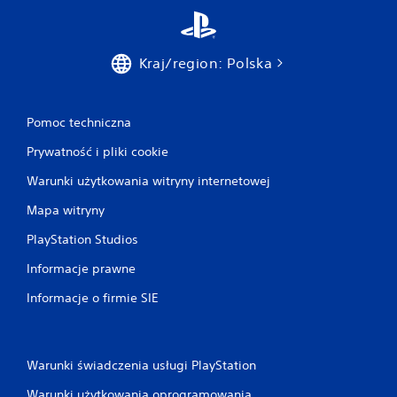
s
t
a
l
Kraj/region: Polska
o
n
y
Pomoc techniczna
m
l
Prywatność i pliki cookie
i
m
Warunki użytkowania witryny internetowej
i
c
Mapa witryny
i
e
PlayStation Studios
c
Informacje prawne
z
a
Informacje o firmie SIE
s
u
)
.
Warunki świadczenia usługi PlayStation
M
Warunki użytkowania oprogramowania