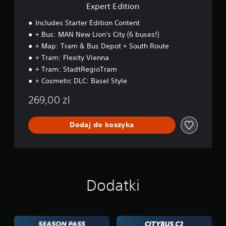
Expert Edition
i
a
Includes Starter Edition Content
n
+ Bus: MAN New Lion's City (6 buses!)
a
+ Map: Tram & Bus Depot + South Route
c
+ Tram: Flexity Vienna
z
u
+ Tram: StadtRegioTram
ł
+ Cosmetic DLC: Basel Style
o
269,00 zl
ś
c
i
Dodaj do koszyka
d
r
ą
ż
k
ó
Dodatki
w
(
p
o