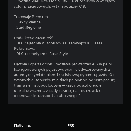
- Rodzina MAN New Lion’s City — 6 autobusów w wersjach
z
solo i przegubowych, w tym potężny C19.
g
r
Tramwaje Premium
a
- Flexity Vienna
ć
- StadtRegioTram
i
k
Dodatkowa zawartość
o
- DLC Zajezdnia Autobusowa i Tramwajowa + Trasa
r
Południowa
z
- DLC kosmetyczne: Basel Style
y
s
Łącznie Expert Edition umożliwia prowadzenie 17 w pełni
t
licencjonowanych pojazdów, wiernie odwzorowanych z
a
autentycznymi detalami i realistyczną dynamiką jazdy. Od
ć
zwinnych autobusów miejskich po płynnie poruszające się
z
tramwaje niskopodłogowe — każdy pojazd oferuje
m
unikalne wrażenia z jazdy i szansę na mistrzowskie
e
opanowanie transportu publicznego."
n
u
w
g
r
z
Platforma:
PS5
e