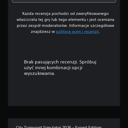
3
d
r
Każda recenzja pochodzi od zweryfikowanego
/
ą
właściciela tej gry lub tego elementu i jest oceniana
ż
5
przez zespół moderatorów. Informacje szczegółowe
k
znajdziesz w
polityce ocen i recenzji
.
ó
g
w
(
w
p
o
i
d
Brak pasujących recenzji. Spróbuj
a
s
użyć innej kombinacji opcji
t
wyszukiwania.
z
a
w
d
o
w
e
e
)
k
D
—
o
s
City Transport Simulator 2026 - Expert Edition