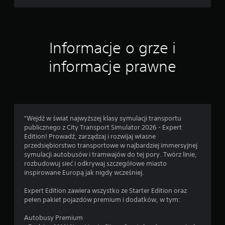
c
i
s
k
a
Informacje o grze i
n
i
informacje prawne
a
p
r
z
y
"Wejdź w świat najwyższej klasy symulacji transportu
c
publicznego z City Transport Simulator 2026 - Expert
i
Edition! Prowadź, zarządzaj i rozwijaj własne
s
przedsiębiorstwo transportowe w najbardziej immersyjnej
k
symulacji autobusów i tramwajów do tej pory. Twórz linie,
ó
rozbudowuj sieć i odkrywaj szczegółowe miasto
w
inspirowane Europą jak nigdy wcześniej.
M
Expert Edition zawiera wszystko ze Starter Edition oraz
o
pełen pakiet pojazdów premium i dodatków, w tym:
ż
e
Autobusy Premium
s