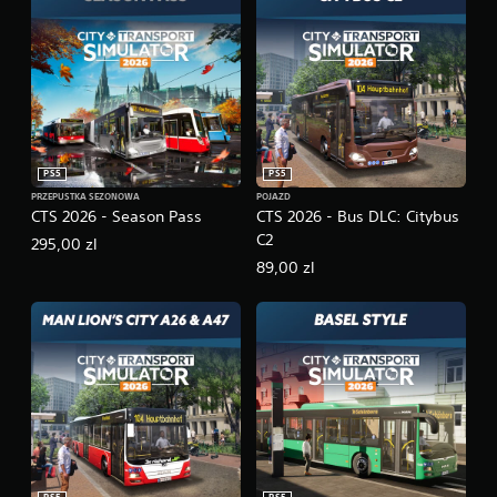
d
s
t
a
w
o
w
e
PS5
PS5
)
PRZEPUSTKA SEZONOWA
POJAZD
D
CTS 2026 - Season Pass
CTS 2026 - Bus DLC: Citybus
o
C2
295,00 zl
s
89,00 zl
t
ę
p
n
e
s
ą
p
e
w
n
e