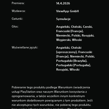
b
Premiera:
14.4.2026
e
Wydawca:
ViewApp GmbH
z
k
Gatunki:
Symulacje
o
n
Głos:
Angielski, Chiński, Czeski,
i
Francuski (Francja),
e
Niemiecki, Polski, Rosyjski,
c
Węgierski, Włoski
z
n
Wyświetlane języki:
Angielski, Chiński
o
(uproszczony), Francuski
ś
(Francja), Niemiecki, Polski,
c
Portugalski (Brazylia),
i
Portugalski (Portugalia),
s
Rosyjski, Włoski
z
y
b
k
Pobieranie tego produktu podlega Warunkom świadczenia 
i
usługi PlayStation oraz naszym Warunkom korzystania z 
e
oprogramowania, a także wszelkim innym konkretnym 
g
warunkom dodatkowym powiązanym z tym produktem. Jeśli 
o
nie akceptujesz tych warunków, nie pobieraj tego produktu. 
n