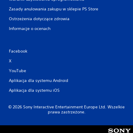
o
Zasady anulowania zakupu w sklepie PS Store
ż
l
Ostrzeżenia dotyczące zdrowia
i
w
Informacje o ocenach
o
ś
ć
Facebook
g
r
X
y
b
YouTube
e
Aplikacja dla systemu Android
z
j
Aplikacja dla systemu iOS
e
d
n
© 2026 Sony Interactive Entertainment Europe Ltd. Wszelkie
o
prawa zastrzeżone.
c
z
e