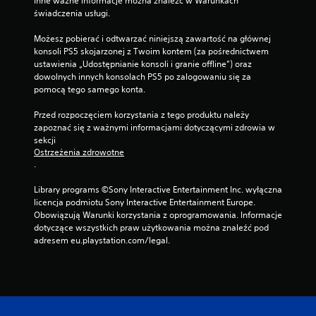
Inne ważne informacje można znaleźć w Warunkach 
a
świadczenia usługi.
c
i
Możesz pobierać i odtwarzać niniejszą zawartość na głównej 
s
konsoli PS5 skojarzonej z Twoim kontem (za pośrednictwem 
k
ustawienia „Udostępnianie konsoli i granie offline”) oraz 
a
dowolnych innych konsolach PS5 po zalogowaniu się za 
n
pomocą tego samego konta.
i
a
Przed rozpoczęciem korzystania z tego produktu należy 
p
zapoznać się z ważnymi informacjami dotyczącymi zdrowia w 
r
sekcji 
z
Ostrzeżenia zdrowotne
y
.
c
i
Library programs ©Sony Interactive Entertainment Inc. wyłączna 
s
licencja podmiotu Sony Interactive Entertainment Europe. 
k
Obowiązują Warunki korzystania z oprogramowania. Informacje 
ó
dotyczące wszystkich praw użytkowania można znaleźć pod 
w
adresem eu.playstation.com/legal.
(
n
p
.
w
u