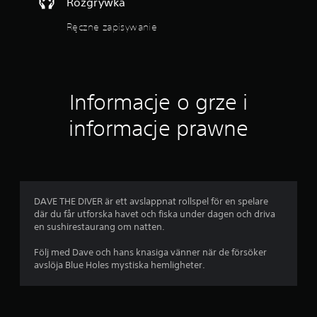
Rozgrywka
a
Ręczne zapisywanie
p
t
a
c
y
Informacje o grze i
j
n
informacje prawne
y
c
h
e
f
e
DAVE THE DIVER är ett avslappnat rollspel för en spelare
k
där du får utforska havet och fiska under dagen och driva
t
en sushirestaurang om natten.
ó
Följ med Dave och hans knasiga vänner när de försöker
w
avslöja Blue Holes mystiska hemligheter.
"
T
r
i