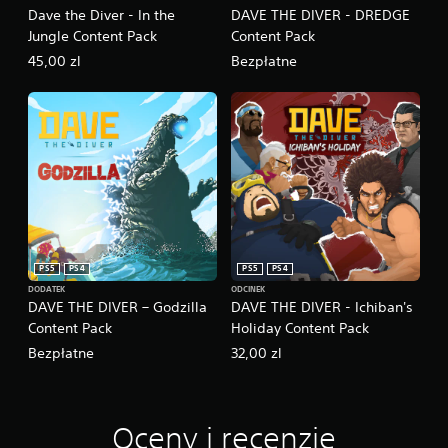
k
Dave the Diver - In the
DAVE THE DIVER - DREDGE
c
Jungle Content Pack
Content Pack
j
i
45,00 zl
Bezpłatne
s
t
e
r
o
w
a
n
i
a
d
PS5
PS4
PS5
PS4
o
DODATEK
ODCINEK
t
DAVE THE DIVER – Godzilla
DAVE THE DIVER - Ichiban's
y
Content Pack
Holiday Content Pack
k
o
Bezpłatne
32,00 zl
w
e
g
o
Oceny i recenzje
.