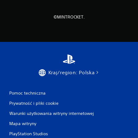
e
k
t
©MINTROCKET.
ó
w
"
T
r
i
g
g
e
r
Kraj/region: Polska
"
.
Pomoc techniczna
Prywatność i pliki cookie
Warunki użytkowania witryny internetowej
Mapa witryny
PlayStation Studios