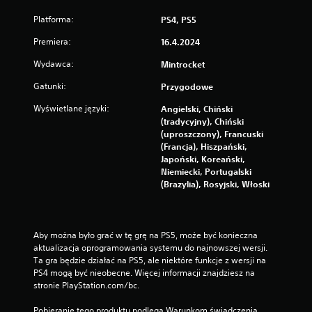
g
Platforma:
PS4, PS5
g
e
Premiera:
16.4.2024
r
"
Wydawca:
Mintrocket
M
Gatunki:
Przygodowe
o
ż
Wyświetlane języki:
Angielski, Chiński
e
(tradycyjny), Chiński
s
(uproszczony), Francuski
z
(Francja), Hiszpański,
g
Japoński, Koreański,
r
Niemiecki, Portugalski
a
(Brazylia), Rosyjski, Włoski
ć
b
e
z
Aby można było grać w tę grę na PS5, może być konieczna 
w
aktualizacja oprogramowania systemu do najnowszej wersji. 
ł
Ta gra będzie działać na PS5, ale niektóre funkcje z wersji na 
ą
PS4 mogą być nieobecne. Więcej informacji znajdziesz na 
c
stronie PlayStation.com/bc.
z
a
Pobieranie tego produktu podlega Warunkom świadczenia 