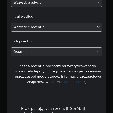
n
j
Wszystkie edycje
i
a
k
Filtruj według:
o
:
n
Wszystkie recenzje
t
4
r
o
.
Sortuj według:
l
7
e
Ostatnie
r
9
a
M
Każda recenzja pochodzi od zweryfikowanego
/
o
właściciela tej gry lub tego elementu i jest oceniana
ż
5
przez zespół moderatorów. Informacje szczegółowe
e
znajdziesz w
polityce ocen i recenzji
.
s
g
z
g
w
r
a
i
ć
Brak pasujących recenzji. Spróbuj
b