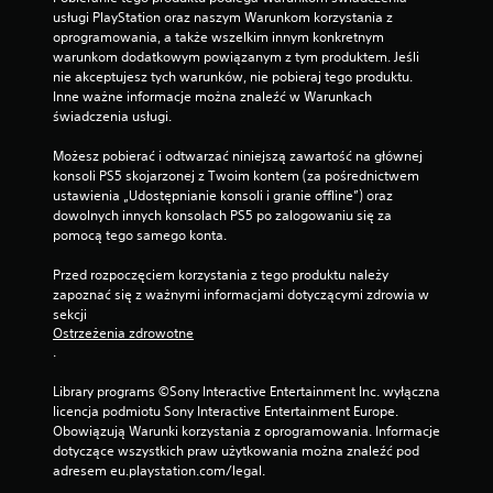
n
usługi PlayStation oraz naszym Warunkom korzystania z 
i
oprogramowania, a także wszelkim innym konkretnym 
a
warunkom dodatkowym powiązanym z tym produktem. Jeśli 
f
nie akceptujesz tych warunków, nie pobieraj tego produktu. 
u
Inne ważne informacje można znaleźć w Warunkach 
n
świadczenia usługi.
k
c
Możesz pobierać i odtwarzać niniejszą zawartość na głównej 
j
konsoli PS5 skojarzonej z Twoim kontem (za pośrednictwem 
i
ustawienia „Udostępnianie konsoli i granie offline”) oraz 
a
dowolnych innych konsolach PS5 po zalogowaniu się za 
d
pomocą tego samego konta.
a
p
Przed rozpoczęciem korzystania z tego produktu należy 
t
zapoznać się z ważnymi informacjami dotyczącymi zdrowia w 
a
sekcji 
c
Ostrzeżenia zdrowotne
y
.
j
n
Library programs ©Sony Interactive Entertainment Inc. wyłączna 
y
licencja podmiotu Sony Interactive Entertainment Europe. 
c
Obowiązują Warunki korzystania z oprogramowania. Informacje 
h
dotyczące wszystkich praw użytkowania można znaleźć pod 
e
adresem eu.playstation.com/legal.
f