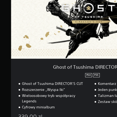
T
s
u
s
h
i
m
a
D
I
R
E
C
Ghost of Tsushima DIRECTOR
T
O
PS4
PS5
R
Ghost of Tsushima DIRECTOR’S CUT
Komentarz 
’
S
Rozszerzenie „Wyspa Iki”
Jeden punkt
C
Wieloosobowy tryb współpracy
Talizman ł
U
Legends
Zestaw skó
T
Cyfrowy minialbum
339,00 zl