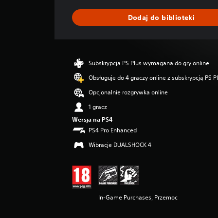
n
i
Dodaj do biblioteki
a
o
c
e
n
Subskrypcja PS Plus wymagana do gry online
a
:
Obsługuje do 4 graczy online z subskrypcją PS P
4
Opcjonalnie rozgrywka online
.
6
1 gracz
/
Wersja na PS4
5
PS4 Pro Enhanced
g
w
Wibracje DUALSHOCK 4
i
a
z
d
e
k
In-Game Purchases, Przemoc
—
n