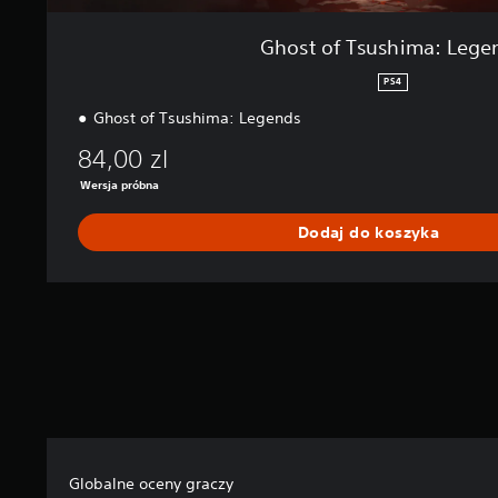
g
e
Ghost of Tsushima: Lege
n
d
PS4
s
Ghost of Tsushima: Legends
84,00 zl
Wersja próbna
Dodaj do koszyka
Globalne oceny graczy