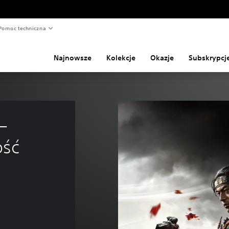
Pomoc techniczna
Najnowsze
Kolekcje
Okazje
Subskrypcj
– 
ość