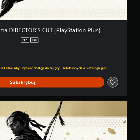
ima DIRECTOR’S CUT (PlayStation Plus)
PS4
PS5
s Extra, aby uzyskać dostęp do tej gry i setek innych w katalogu gier
Subskrybuj