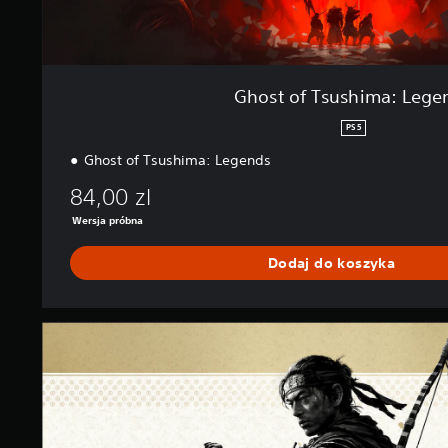
:
L
e
g
e
Ghost of Tsushima: Lege
n
d
PS5
s
Ghost of Tsushima: Legends
84,00 zl
Wersja próbna
Dodaj do koszyka
G
h
o
s
t
o
f