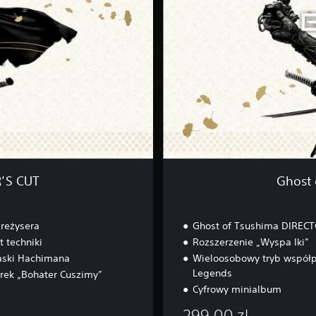
T
n
s
P
u
l
s
u
h
s
i
)
m
a
D
I
R
E
C
’S CUT
Ghost
T
O
R
reżysera
Ghost of Tsushima DIREC
’
S
 techniki
Rozszerzenie „Wyspa Iki”
C
aski Hachimana
Wieloosobowy tryb współp
U
Legends
rek „Bohater Cuszimy”
T
Cyfrowy minialbum
299,00 zl