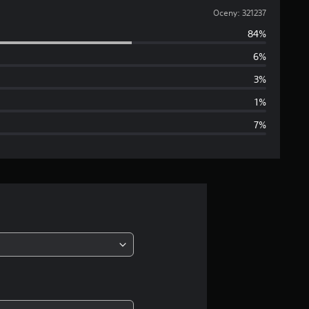
r
Oceny: 321237
84%
e
6%
d
3%
n
1%
7%
i
a
o
c
e
n
a