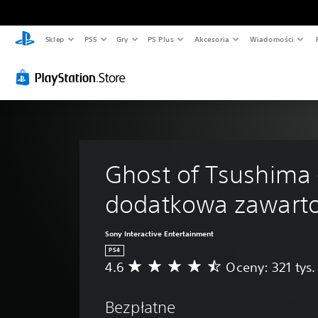
Sklep
PS5
Gry
PS Plus
Akcesoria
Wiadomości
Ghost of Tsushima 
dodatkowa zawart
Sony Interactive Entertainment
PS4
4.6
Oceny: 321 tys.
Ś
r
e
Bezpłatne
d