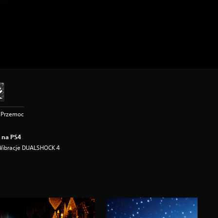
, Przemoc
 na PS4
Wibracje DUALSHOCK 4