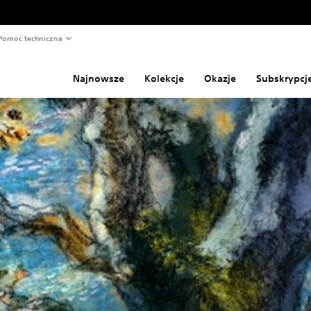
Pomoc techniczna
Najnowsze
Kolekcje
Okazje
Subskrypcj