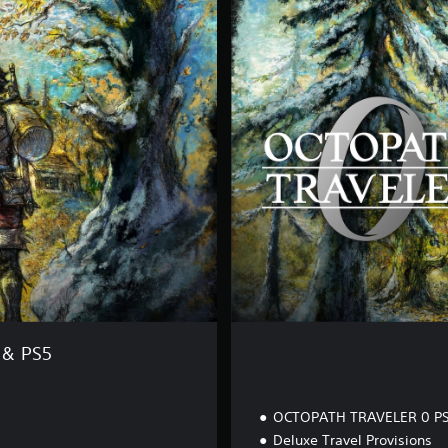
g
i
t
a
l
D
e
l
u
x
e
E
d
i
t
i
o
n
 & PS5
OCTOPATH TRAVELER 0 PS
Deluxe Travel Provisions