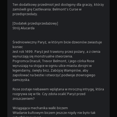
h
o
Ten dodatkowy przedmiot jest dostępny dla graczy, którzy
e
d
zamówili grę Castlevania: Belmont’s Curse w
m
c
przedsprzedaży.
.
z
a
[Dodatek przedsprzedażowy]
s
Strój Alucarda
M
r
o
o
ż
z
Średniowieczny Paryż, w którym bicie dzwonów zwiastuje
l
g
koniec
i
r
Jest rok 1499. Paryż jest trawiony przez pożary, a z cienia
w
y
wynurzają się monstrualne stworzenia.
w
Pogromca Draculi, Trevor Belmont, i jego córka Rose
o
k
wyruszają na stojące w ogniu ulice miasta zbrojni w
ś
i
legendarny, święty bicz, Zabójcę Wampirów, aby
ć
l
zapolować na bestie i otworzyć podwoje złowrogiego
g
u
zamczyska.
r
b
y
p
Rose zostaje niebawem wplątana w mroczną intrygę, która
b
r
rozgrywa się w tle. Czy zdoła ocalić Paryż przed
e
z
zniszczeniem?
z
e
r
Wciągająca mechanika walki biczem
s
y
Władanie kultowym biczem jeszcze nigdy nie było tak
t