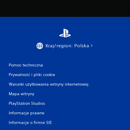
l
i
w
o
ś
ć
g
Kraj/region: Polska
r
y
b
e
Pomoc techniczna
z
w
Prywatność i pliki cookie
i
Warunki użytkowania witryny internetowej
b
r
Mapa witryny
a
PlayStation Studios
c
j
Informacje prawne
i
k
Informacje o firmie SIE
o