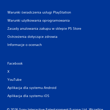
n
t
r
Warunki świadczenia usługi PlayStation
o
Warunki użytkowania oprogramowania
l
e
Zasady anulowania zakupu w sklepie PS Store
r
a
Ostrzeżenia dotyczące zdrowia
M
Informacje o ocenach
o
ż
e
s
Facebook
z
g
X
r
a
YouTube
ć
b
Aplikacja dla systemu Android
e
z
Aplikacja dla systemu iOS
w
ł
ą
© 2026 Sony Interactive Entertainment Europe Ltd. Wszelkie