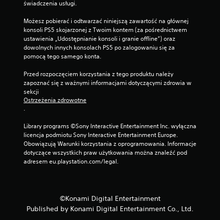
świadczenia usługi.
t
e
Możesz pobierać i odtwarzać niniejszą zawartość na głównej 
r
konsoli PS5 skojarzonej z Twoim kontem (za pośrednictwem 
o
ustawienia „Udostępnianie konsoli i granie offline”) oraz 
w
dowolnych innych konsolach PS5 po zalogowaniu się za 
a
pomocą tego samego konta.
n
i
Przed rozpoczęciem korzystania z tego produktu należy 
a
zapoznać się z ważnymi informacjami dotyczącymi zdrowia w 
d
sekcji 
o
Ostrzeżenia zdrowotne
t
.
y
k
Library programs ©Sony Interactive Entertainment Inc. wyłączna 
o
licencja podmiotu Sony Interactive Entertainment Europe. 
w
Obowiązują Warunki korzystania z oprogramowania. Informacje 
e
dotyczące wszystkich praw użytkowania można znaleźć pod 
g
adresem eu.playstation.com/legal.
o
.
©Konami Digital Entertainment
M
o
Published by Konami Digital Entertainment Co., Ltd.
ż