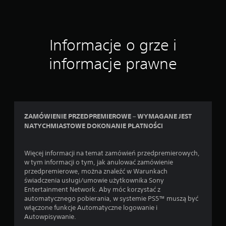
z
c
a
h
n
w
i
i
Informacje o grze i
a
l
f
i
informacje prawne
u
m
n
o
k
ż
c
e
j
s
i
z
s
ZAMÓWIENIE PRZEDPREMIEROWE – WYMAGANE JEST
w
t
NATYCHMIASTOWE DOKONANIE PŁATNOŚCI
s
e
t
r
r
o
z
Więcej informacji na temat zamówień przedpremierowych,
w
y
w tym informacji o tym, jak anulować zamówienie
a
m
przedpremierowe, można znaleźć w Warunkach
n
a
świadczenia usługi/umowie użytkownika Sony
i
ć
Entertainment Network. Aby móc korzystać z
a
g
automatycznego pobierania, w systemie PS5™ muszą być
r
r
włączone funkcje Automatyczne logowanie i
u
ę
Autowpisywanie.
c
p