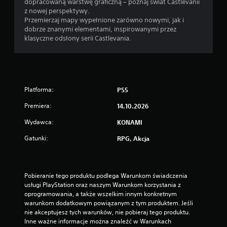
z
dopracowaną warstwę graficzną – poznaj świat Castlevanii
z
a
z nowej perspektywy.
g
s
Przemierzaj mapy wypełnione zarówno nowymi, jak i
r
g
dobrze znanymi elementami, inspirowanymi przez
a
r
klasyczne odsłony serii Castlevania.
ć
a
b
n
e
i
z
a
w
o
ł
Platforma:
PS5
f
ą
f
Premiera:
14.10.2026
c
l
z
i
Wydawca:
KONAMI
a
n
n
Gatunki:
e
RPG, Akcja
i
)
a
.
f
u
Pobieranie tego produktu podlega Warunkom świadczenia 
n
usługi PlayStation oraz naszym Warunkom korzystania z 
k
oprogramowania, a także wszelkim innym konkretnym 
c
warunkom dodatkowym powiązanym z tym produktem. Jeśli 
j
nie akceptujesz tych warunków, nie pobieraj tego produktu. 
i
Inne ważne informacje można znaleźć w Warunkach 
s