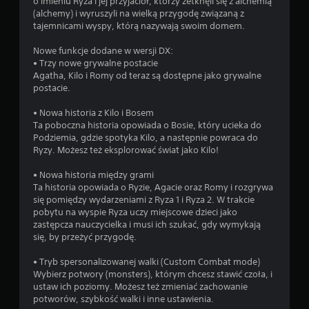
z
o imieniu Ryza i jej przyjaciół, którzy zetknęli się z alchemią
f
a
(alchemy) i wyruszyli na wielką przygodę związaną z
f
n
tajemnicami wyspy, którą nazywają swoim domem.
l
i
i
a
Nowe funkcje dodane w wersji DX:
n
f
• Trzy nowe grywalne postacie
e
u
Agatha, Kilo i Romy od teraz są dostępne jako grywalne
)
n
postacie.
.
k
c
• Nowa historia z Kilo i Bosem
j
Ta poboczna historia opowiada o Bosie, który ucieka do
i
Podziemia, gdzie spotyka Kilo, a następnie powraca do
s
Ryzy. Możesz też eksplorować świat jako Kilo!
t
e
• Nowa historia między grami
r
Ta historia opowiada o Ryzie, Agacie oraz Romy i rozgrywa
o
się pomiędzy wydarzeniami z Ryza 1 i Ryza 2. W trakcie
w
pobytu na wyspie Ryza uczy miejscowe dzieci jako
a
zastępcza nauczycielka i musi ich szukać, gdy wymykają
n
się, by przeżyć przygodę.
i
a
• Tryb spersonalizowanej walki (Custom Combat mode)
r
Wybierz potwory (monsters), którym chcesz stawić czoła, i
u
ustaw ich poziomy. Możesz też zmieniać zachowanie
c
potworów, szybkość walki i inne ustawienia.