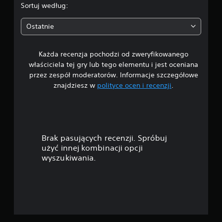
.
e
z
Sortuj według:
z
s
8
k
a
Ostatnie
o
m
3
n
o
i
u
Każda recenzja pochodzi od zweryfikowanego
/
e
c
c
właściciela tej gry lub tego elementu i jest oceniana
z
5
z
k
przez zespół moderatorów. Informacje szczegółowe
n
a
znajdziesz w
polityce ocen i recenzji
.
g
o
g
ś
r
c
w
y
i
.
s
i
z
Brak pasujących recenzji. Spróbuj
W
y
a
użyć innej kombinacji opcji
s
b
wyszukiwania.
t
k
z
i
r
e
z
d
g
y
o
e
m
n
y
a
w