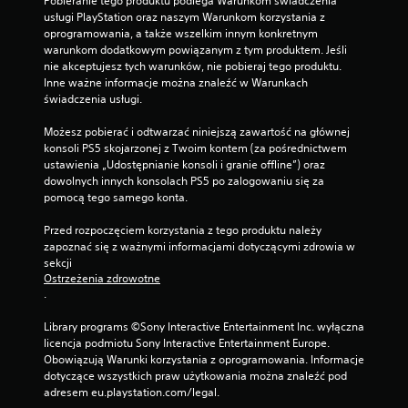
Pobieranie tego produktu podlega Warunkom świadczenia 
z
usługi PlayStation oraz naszym Warunkom korzystania z 
g
oprogramowania, a także wszelkim innym konkretnym 
r
warunkom dodatkowym powiązanym z tym produktem. Jeśli 
a
nie akceptujesz tych warunków, nie pobieraj tego produktu. 
ć
Inne ważne informacje można znaleźć w Warunkach 
b
świadczenia usługi.
e
z
Możesz pobierać i odtwarzać niniejszą zawartość na głównej 
w
konsoli PS5 skojarzonej z Twoim kontem (za pośrednictwem 
ł
ustawienia „Udostępnianie konsoli i granie offline”) oraz 
ą
dowolnych innych konsolach PS5 po zalogowaniu się za 
c
pomocą tego samego konta.
z
a
Przed rozpoczęciem korzystania z tego produktu należy 
n
zapoznać się z ważnymi informacjami dotyczącymi zdrowia w 
i
sekcji 
a
Ostrzeżenia zdrowotne
f
.
u
n
Library programs ©Sony Interactive Entertainment Inc. wyłączna 
k
licencja podmiotu Sony Interactive Entertainment Europe. 
c
Obowiązują Warunki korzystania z oprogramowania. Informacje 
j
dotyczące wszystkich praw użytkowania można znaleźć pod 
i
adresem eu.playstation.com/legal.
s