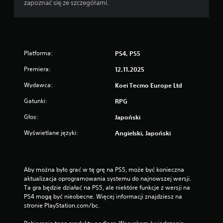
zapoznać się ze szczegółami.
r
o
w
a
n
Platforma:
PS4, PS5
i
a
Premiera:
12.11.2025
d
Wydawca:
Koei Tecmo Europe Ltd
o
t
Gatunki:
RPG
y
Głos:
Japoński
k
o
Wyświetlane języki:
Angielski, Japoński
w
e
g
o
Aby można było grać w tę grę na PS5, może być konieczna 
aktualizacja oprogramowania systemu do najnowszej wersji. 
M
Ta gra będzie działać na PS5, ale niektóre funkcje z wersji na 
o
PS4 mogą być nieobecne. Więcej informacji znajdziesz na 
ż
stronie PlayStation.com/bc.
e
s