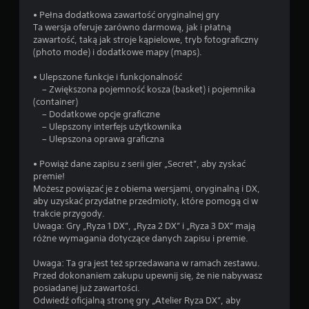
h
e
• Pełna dodatkowa zawartość oryginalnej gry
m
Ta wersja oferuje zarówno darmową, jak i płatną
.
zawartość, taką jak stroje kąpielowe, tryb fotograficzny
(photo mode) i dodatkowe mapy (maps).
M
• Ulepszone funkcje i funkcjonalność
o
– Zwiększona pojemność kosza (basket) i pojemnika
ż
(container)
l
– Dodatkowe opcje graficzne
– Ulepszony interfejs użytkownika
i
– Ulepszona oprawa graficzna
w
o
• Powiąż dane zapisu z serii gier „Secret”, aby zyskać
ś
premie!
ć
Możesz powiązać je z obiema wersjami, oryginalną i DX,
g
aby uzyskać przydatne przedmioty, które pomogą ci w
r
trakcie przygody.
y
Uwaga: Gry „Ryza 1 DX”, „Ryza 2 DX” i „Ryza 3 DX” mają
b
różne wymagania dotyczące danych zapisu i premie.
e
Uwaga: Ta gra jest też sprzedawana w ramach zestawu.
z
Przed dokonaniem zakupu upewnij się, że nie nabywasz
s
posiadanej już zawartości.
t
Odwiedź oficjalną stronę gry „Atelier Ryza DX”, aby
e