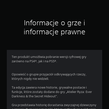
o
r
w
u
y
c
c
h
h
Informacje o grze i
(
e
t
m
informacje prawne
y
M
l
o
k
ż
o
e
p
s
o
z
Ten produkt umożliwia pobranie wersji cyfrowej gry
d
g
zarówno na PS4®, jak i na PS5®.
c
r
z
a
a
ć
Opowieść o grupie przyjaciół odkrywających rzeczy,
s
b
których nigdy nie widzieli.
g
e
r
z
Ta edycja zawiera nowe historie, grywalne postacie i
a
w
funkcje, które zostały dodane do gry „Atelier Ryza: Ever
n
ł
Darkness & the Secret Hideout”.
i
ą
a
c
Gra przedstawia historię dorastania zwyczajnej dziewczyny
o