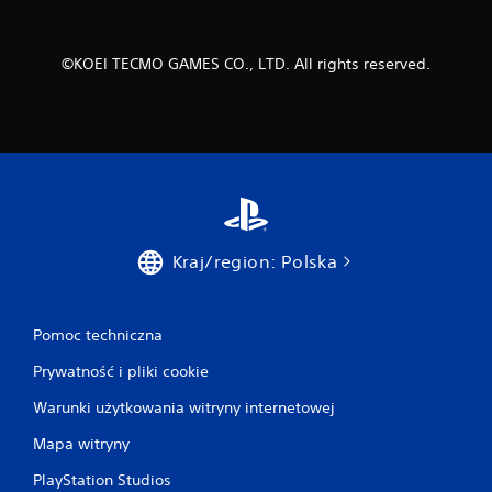
t
e
r
©KOEI TECMO GAMES CO., LTD. All rights reserved.
o
w
a
n
i
a
d
o
t
y
Kraj/region: Polska
k
o
w
e
Pomoc techniczna
g
o
Prywatność i pliki cookie
.
Warunki użytkowania witryny internetowej
M
Mapa witryny
o
ż
PlayStation Studios