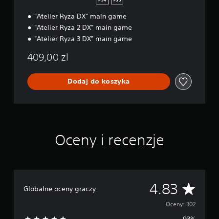
PS4
PS5
p
s
e
"Atelier Ryza DX" main game
o
P
k
a
m
"Atelier Ryza 2 DX" main game
a
c
n
n
"Atelier Ryza 3 DX" main game
k
i
i
409,00 zl
e
a
n
p
i
r
Dodaj do koszyka
a
z
s
y
a
c
m
i
o
s
u
k
Oceny i recenzje
c
ó
z
w
k
M
a
o
Ś
ż
4.83
W
Globalne oceny graczy
e
k
r
s
a
Oceny: 302
z
ż
93%