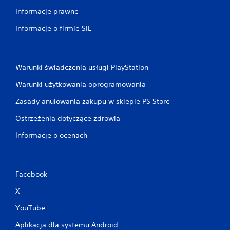
l
Informacje prawne
i
w
Informacje o firmie SIE
o
ś
ć
g
Warunki świadczenia usługi PlayStation
r
Warunki użytkowania oprogramowania
y
b
Zasady anulowania zakupu w sklepie PS Store
e
z
Ostrzeżenia dotyczące zdrowia
w
Informacje o ocenach
i
b
r
a
Facebook
c
j
X
i
YouTube
k
o
Aplikacja dla systemu Android
n