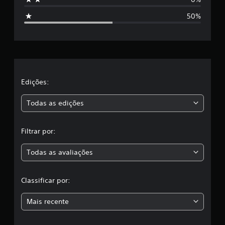
t
50%
r
e
l
a
Edições:
s
Todas as edições
,
Filtrar por:
a
Todas as avaliações
c
l
Classificar por:
a
Mais recente
s