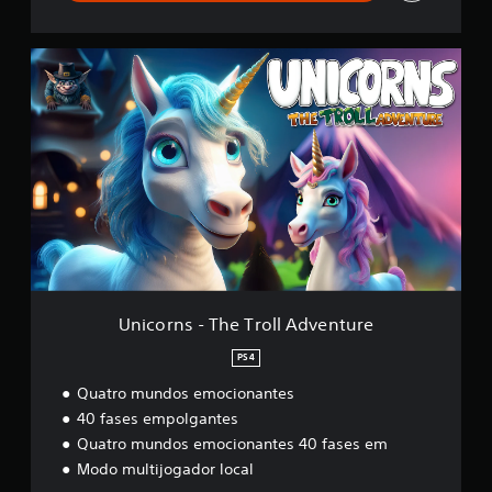
õ
e
U
s
n
i
c
o
r
n
s
-
T
h
e
T
r
Unicorns - The Troll Adventure
o
l
PS4
l
Quatro mundos emocionantes
A
d
40 fases empolgantes
v
Quatro mundos emocionantes 40 fases em
e
Modo multijogador local
n