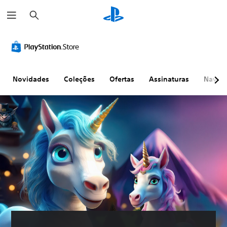
P
e
s
q
u
i
s
a
r
Novidades
Coleções
Ofertas
Assinaturas
Naveg