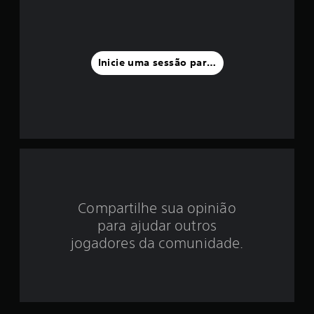
i
a
f
Inicie uma sessão para classificar
o
i
d
e
3
Compartilhe sua opinião
e
para ajudar outros
s
jogadores da comunidade.
t
r