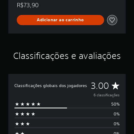
t
R$73,90
u
r
e
Adicionar ao carrinho
Classificações e avaliações
D
3.00
Classificações globais dos jogadores
e
6 classificações
50%
5
0%
e
0%
s
0%