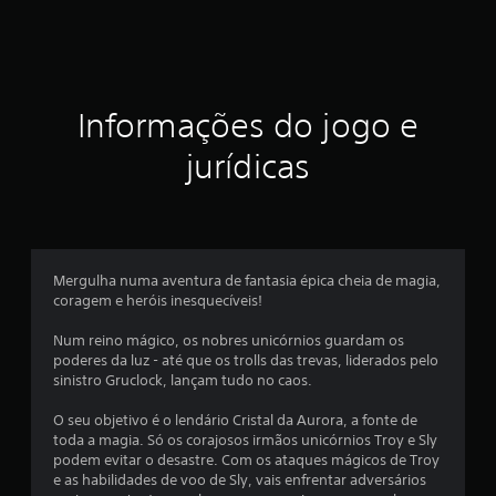
e
l
a
Informações do jogo e
s
jurídicas
e
m
u
Mergulha numa aventura de fantasia épica cheia de magia,
m
coragem e heróis inesquecíveis!
t
Num reino mágico, os nobres unicórnios guardam os
poderes da luz - até que os trolls das trevas, liderados pelo
o
sinistro Gruclock, lançam tudo no caos.
t
O seu objetivo é o lendário Cristal da Aurora, a fonte de
toda a magia. Só os corajosos irmãos unicórnios Troy e Sly
a
podem evitar o desastre. Com os ataques mágicos de Troy
e as habilidades de voo de Sly, vais enfrentar adversários