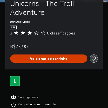
Unicorns - The Troll 
Adventure
JOINDOTS GMBH
PS4
3
6 classificações
D
e
5
R$73,90
e
s
t
Adicionar ao carrinho
r
e
l
a
s
,
a
c
l
1 a 2 jogadores
a
s
Compatível com Uso remoto
s