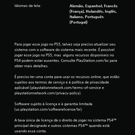
c
Idiomas da tela:
Alemão, Espanhol, Francês
a
(França), Holandês, Inglês,
Italiano, Português
ç
(Portugal)
õ
e
Para jogar esse jogo no PS5, talvez seja preciso atualizar seu 
sistema com o software do sistema mais recente. É possível 
s
jogar esse jogo no PS5, mas  alguns recursos disponíveis no 
PS4 podem estar ausentes. Consulte PlayStation.com/bc para 
obter mais detalhes.
É preciso ter uma conta para usar os recursos online, que estão 
sujeitos aos termos de serviço e à política de privacidade 
aplicável (playstationnetwork.com/terms-of-service e 
playstationnetwork.com/privacy-policy).
Software sujeito à licença e à garantia limitada 
(us.playstation.com/softwarelicense/br).
A taxa única de licença dá o direito de jogar no sistema PS4™ 
principal designado e outros sistemas PS4™ quando está 
usando essa conta.