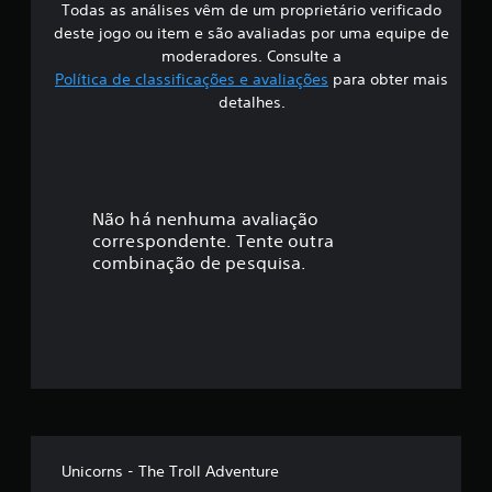
Todas as análises vêm de um proprietário verificado
s
deste jogo ou item e são avaliadas por uma equipe de
i
moderadores. Consulte a
Política de classificações e avaliações
para obter mais
f
detalhes.
i
c
a
Não há nenhuma avaliação
correspondente. Tente outra
ç
combinação de pesquisa.
ã
o
m
é
d
Unicorns - The Troll Adventure