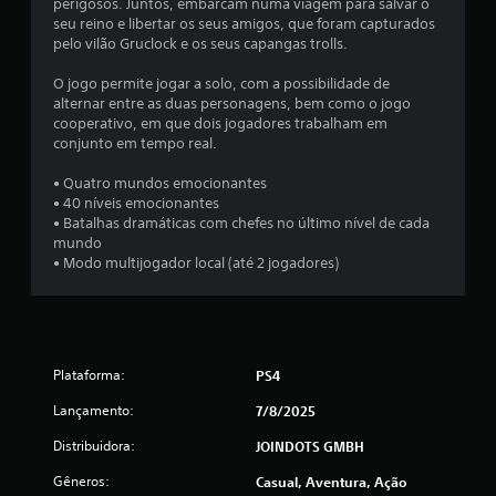
l
perigosos. Juntos, embarcam numa viagem para salvar o
seu reino e libertar os seus amigos, que foram capturados
d
pelo vilão Gruclock e os seus capangas trolls.
e
O jogo permite jogar a solo, com a possibilidade de
alternar entre as duas personagens, bem como o jogo
6
cooperativo, em que dois jogadores trabalham em
conjunto em tempo real.
c
• Quatro mundos emocionantes
l
• 40 níveis emocionantes
• Batalhas dramáticas com chefes no último nível de cada
a
mundo
• Modo multijogador local (até 2 jogadores)
s
s
i
Plataforma:
PS4
f
Lançamento:
7/8/2025
Distribuidora:
JOINDOTS GMBH
i
Gêneros:
Casual, Aventura, Ação