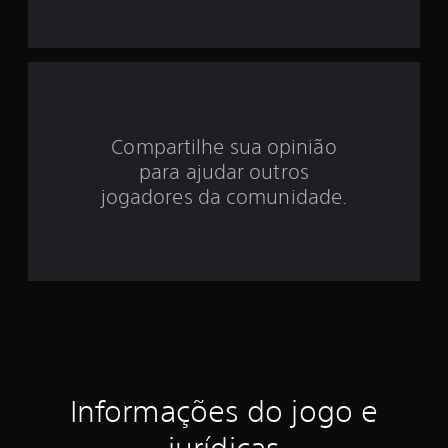
i
d
e
3
Compartilhe sua opinião
.
para ajudar outros
4
jogadores da comunidade.
4
e
s
t
r
Informações do jogo e
e