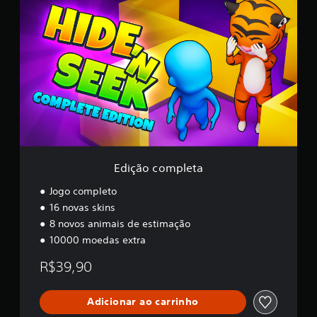
d
ç
i
õ
ç
e
ã
s
o
c
o
m
p
l
e
t
a
Edição completa
Jogo completo
16 novas skins
8 novos animais de estimação
10000 moedas extra
R$39,90
Adicionar ao carrinho