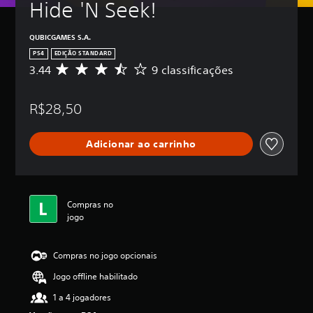
Hide 'N Seek!
QUBICGAMES S.A.
PS4
EDIÇÃO STANDARD
3.44
9 classificações
D
e
5
R$28,50
e
s
t
Adicionar ao carrinho
r
e
l
a
s
Compras no
,
jogo
a
c
l
Compras no jogo opcionais
a
s
Jogo offline habilitado
s
i
1 a 4 jogadores
f