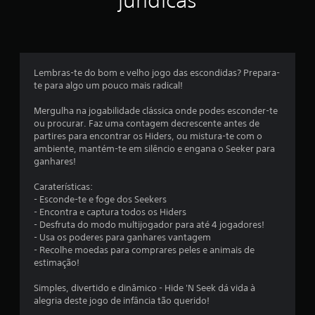
jurídicas
l
a
s
Lembras-te do bom e velho jogo das escondidas? Prepara-
e
te para algo um pouco mais radical!
m
Mergulha na jogabilidade clássica onde podes esconder-te
ou procurar. Faz uma contagem decrescente antes de
u
partires para encontrar os Hiders, ou mistura-te com o
ambiente, mantém-te em silêncio e engana o Seeker para
m
ganhares!
t
Caraterísticas:
- Esconde-te e foge dos Seekers
o
- Encontra e captura todos os Hiders
- Desfruta do modo multijogador para até 4 jogadores!
t
- Usa os poderes para ganhares vantagem
- Recolhe moedas para comprares peles e animais de
a
estimação!
l
Simples, divertido e dinâmico - Hide 'N Seek dá vida à
alegria deste jogo de infância tão querido!