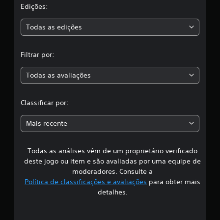
a
Edições:
s
Todas as edições
,
Filtrar por:
a
Todas as avaliações
c
l
Classificar por:
a
Mais recente
s
Todas as análises vêm de um proprietário verificado
s
deste jogo ou item e são avaliadas por uma equipe de
i
moderadores. Consulte a
Política de classificações e avaliações
para obter mais
f
detalhes.
i