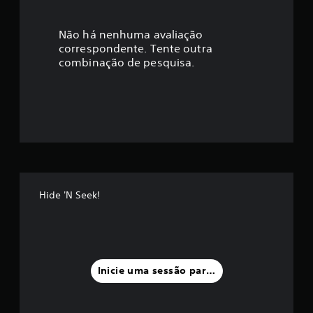
c
a
Não há nenhuma avaliação
correspondente. Tente outra
ç
combinação de pesquisa.
ã
o
m
é
d
Hide 'N Seek!
i
a
f
Inicie uma sessão para classificar
o