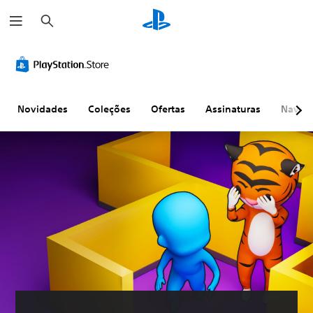
P
e
s
q
u
i
s
a
r
Novidades
Coleções
Ofertas
Assinaturas
Naveg