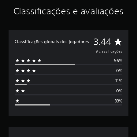
Classificações e avaliações
D
3.44
Classificações globais dos jogadores
e
9 classificações
56%
5
0%
e
11%
s
0%
t
33%
r
e
l