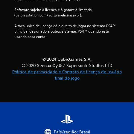
ç
Software sujeito à licença e à garantia limitada 
(us.playstation.com/softwarelicense/br).
õ
A taxa única de licença dá o direito de jogar no sistema PS4™ 
e
principal designado e outros sistemas PS4™ quando está 
usando essa conta.
s
© 2024 QubicGames S.A.
© 2020 Seenax Oy & / Supersonic Studios LTD
Política de privacidade e Contrato de licença de usuário
final do jogo
País/região: Brasil