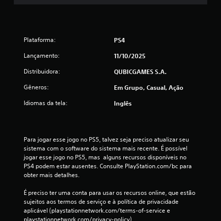
d
e
9
Plataforma:
PS4
c
Lançamento:
11/10/2025
l
Distribuidora:
QUBICGAMES S.A.
Gêneros:
Em Grupo, Casual, Ação
a
Idiomas da tela:
Inglês
s
s
Para jogar esse jogo no PS5, talvez seja preciso atualizar seu 
i
sistema com o software do sistema mais recente. É possível 
jogar esse jogo no PS5, mas  alguns recursos disponíveis no 
f
PS4 podem estar ausentes. Consulte PlayStation.com/bc para 
obter mais detalhes.
i
É preciso ter uma conta para usar os recursos online, que estão 
c
sujeitos aos termos de serviço e à política de privacidade 
aplicável (playstationnetwork.com/terms-of-service e 
a
playstationnetwork.com/privacy-policy).