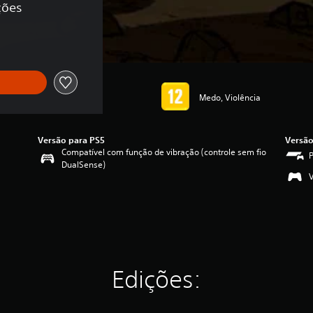
ções
Medo, Violência
Versão para PS5
Versão
Compatível com função de vibração (controle sem fio
DualSense)
Edições: