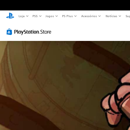
Loja
PS5
Jogos
PS Plus
Acessórios
Notícias
Su