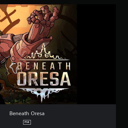
Beneath Oresa
PS4