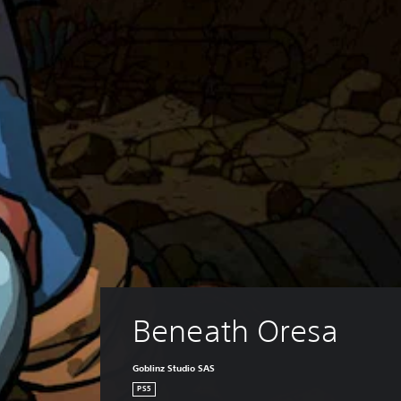
Beneath Oresa
Goblinz Studio SAS
PS5