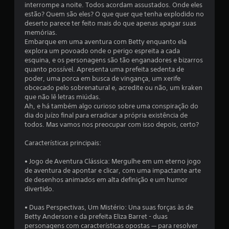
i
o
interrompe a noite. Todos acordam assustados. Onde eles
v
estão? Quem são eles? O que quer que tenha explodido no
d
a
c
deserto parece ter feito mais do que apenas apagar suas
e
m
memórias.
s
e
a
Embarque em uma aventura com Betty enquanto ela
e
n
explora um povoado onde o perigo espreita a cada
r
ç
t
esquina, e os personagens são tão enganadores e bizarros
j
quanto possível. Apresenta uma prefeita sedenta de
o
o
õ
poder, uma porca em busca de vingança, um xerife
m
g
obcecado pelo sobrenatural e, acredite ou não, um kraken
a
e
a
que não lê letras miúdas.
n
Ah, e há também algo curioso sobre uma conspiração do
d
u
s
dia do juízo final para erradicar a própria existência de
o
a
todos. Mas vamos nos preocupar com isso depois, certo?
s
l
e
Características principais:
V
m
o
p
• Jogo de Aventura Clássica: Mergulhe em um eterno jogo
c
r
de aventura de apontar e clicar, com uma impactante arte
ê
e
de desenhos animados em alta definição e um humor
p
s
divertido.
o
s
d
• Duas Perspectivas, Um Mistério: Una suas forças às de
e
i
Betty Anderson e da prefeita Eliza Barret - duas
c
o
personagens com características opostas — para resolver
r