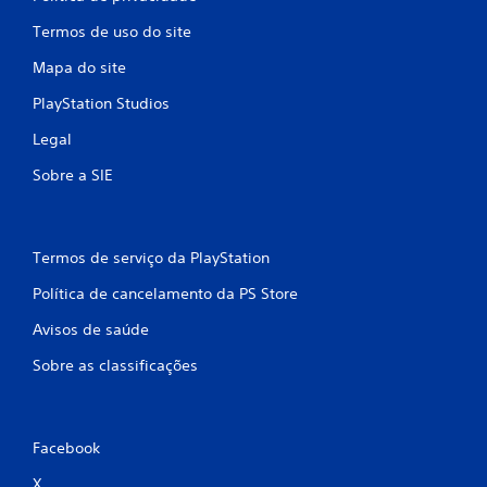
m
e
Termos de uso do site
s
m
Mapa do site
o
PlayStation Studios
t
e
Legal
m
p
Sobre a SIE
o
.
P
Termos de serviço da PlayStation
o
Política de cancelamento da PS Store
d
e
Avisos de saúde
s
e
Sobre as classificações
r
j
o
Facebook
g
a
X