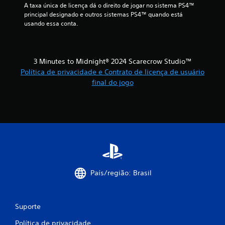
e
A taxa única de licença dá o direito de jogar no sistema PS4™ 
r
principal designado e outros sistemas PS4™ quando está 
s
usando essa conta.
o
s
b
o
3 Minutes to Midnight® 2024 Scarecrow Studio™
t
Política de privacidade e Contrato de licença de usuário
õ
final do jogo
e
s
p
r
e
s
s
i
o
n
País/região: Brasil
a
d
o
s
Suporte
a
o
Política de privacidade