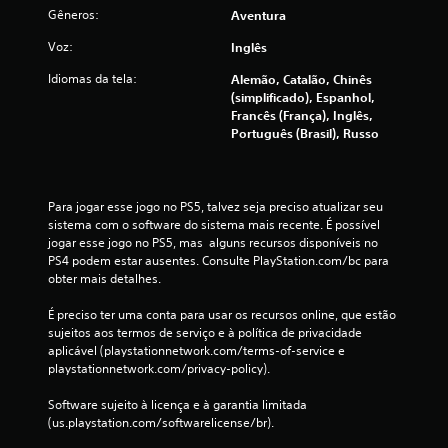
g
Gêneros:
Aventura
a
a
t
r
Voz:
Inglês
a
p
m
e
Idiomas da tela:
Alemão, Catalão, Chinês
e
l
(simplificado), Espanhol,
n
o
Francês (França), Inglês,
t
s
Português (Brasil), Russo
e
m
o
e
n
n
d
u
Para jogar esse jogo no PS5, talvez seja preciso atualizar seu 
e
s
sistema com o software do sistema mais recente. É possível 
v
s
jogar esse jogo no PS5, mas  alguns recursos disponíveis no 
o
e
PS4 podem estar ausentes. Consulte PlayStation.com/bc para 
c
m
obter mais detalhes.
ê
m
p
a
É preciso ter uma conta para usar os recursos online, que estão 
a
n
sujeitos aos termos de serviço e à política de privacidade 
r
t
aplicável (playstationnetwork.com/terms-of-service e 
o
e
playstationnetwork.com/privacy-policy).
u
r
.
d
Software sujeito à licença e à garantia limitada 
i
(us.playstation.com/softwarelicense/br).
v