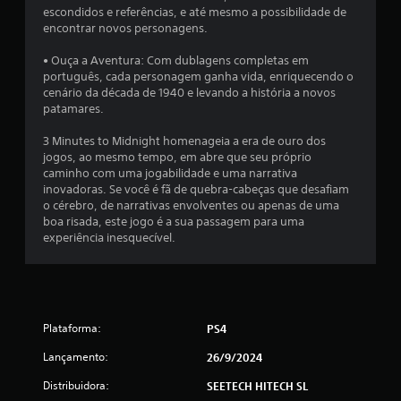
e
escondidos e referências, e até mesmo a possibilidade de
o
encontrar novos personagens.
s
V
s
o
• Ouça a Aventura: Com dublagens completas em
i
c
português, cada personagem ganha vida, enriquecendo o
b
ê
cenário da década de 1940 e levando a história a novos
i
p
patamares.
l
o
i
d
3 Minutes to Midnight homenageia a era de ouro dos
t
e
jogos, ao mesmo tempo, em abre que seu próprio
a
j
caminho com uma jogabilidade e uma narrativa
m
o
inovadoras. Se você é fã de quebra-cabeças que desafiam
v
g
o cérebro, de narrativas envolventes ou apenas de uma
o
a
boa risada, este jogo é a sua passagem para uma
l
r
experiência inesquecível.
t
o
a
j
r
o
a
g
o
o
j
e
Plataforma:
PS4
o
n
g
a
Lançamento:
26/9/2024
o
v
e
Distribuidora:
SEETECH HITECH SL
e
x