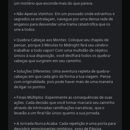
n
um mistério que esconde mais do que parece.
i
a
a
r
• Não Apenas Vizinhos: Em um povoado onde estranhos e
r
b
segredos se entrelaçam, navegue por uma densa rede de
p
o
enganos para desvendar uma trama catastrófica que os
o
t
une a todos.
n
õ
t
• Quebra-Cabeças aos Montes: Coloque seu chapéu de
o
e
pensar, porque 3 Minutes to Midnight fará seu cérebro
s
s
trabalhar a todo vapor! Com uma multidão de objetos
d
s
únicos à sua disposição, você decifrará todos os quebra-
e
i
cabeças que surgirem em seu caminho.
s
m
a
u
• Soluções Diferentes: Uma aventura repleta de quebra-
l
l
cabeças em que cada giro dá forma a tua viagem. Pense
v
t
com originalidade, pois pode haver mais de uma maneira
a
de ligar os pontos.
a
m
e
n
• Finais Múltiplos: Experimente as consequências de suas
n
e
ações. Cada decisão que você tomar marcará seu caminho
t
a
através de intrincadas ramificações narrativas, que o
o
m
levarão a um final tão único quanto a sua jornada.
q
e
u
n
• A Jornada Nunca Acaba: Cada repetição é uma porta para
e
t
descobrir emocionantes mistérios, ovos de Páscoa
p