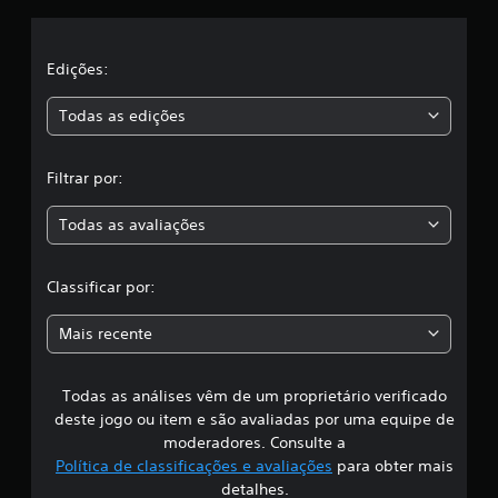
m
p
s
e
l
r
r
n
i
a
t
a
Edições:
n
p
o
c
i
.
s
i
Todas as edições
d
p
a
,
a
P
m
l
Filtrar por:
a
e
a
e
u
d
n
s
Todas as avaliações
o
c
t
a
s
e
s
p
l
V
Classificar por:
n
r
o
o
o
a
c
t
Mais recente
j
ê
a
s
o
p
g
g
o
o
Todas as análises vêm de um proprietário verificado
s
o
d
n
deste jogo ou item e são avaliadas por uma equipe de
e
V
i
i
moderadores. Consulte a
j
o
s
o
Política de classificações e avaliações
para obter mais
c
t
f
g
ê
detalhes.
a