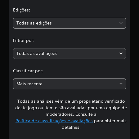
l
i
õ
o
e
a
Edições:
n
s
a
d
s
Todas as edições
o
d
t
,
o
u
s
Filtrar por:
t
a
V
o
o
Todas as avaliações
r
c
c
i
ê
a
l
p
l
Classificar por:
o
d
a
d
o
Mais recente
e
g
s
j
a
o
m
Todas as análises vêm de um proprietário verificado
s
g
e
deste jogo ou item e são avaliadas por uma equipe de
a
p
i
r
moderadores. Consulte a
l
o
Política de classificações e avaliações
para obter mais
a
f
j
y
detalhes.
o
a
i
g
q