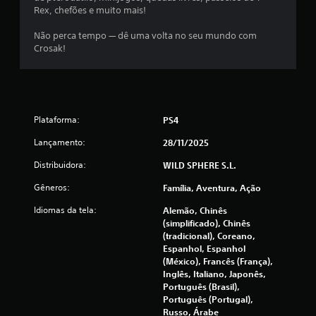
i
p
Rex, chefões e muito mais!
n
e
e
l
Não perca tempo — dê uma volta no seu mundo com
)
o
Crosak!
.
s
m
e
n
u
Plataforma:
PS4
s
s
Lançamento:
28/11/2025
e
m
Distribuidora:
WILD SPHERE S.L.
a
n
Gêneros:
Família, Aventura, Ação
e
Idiomas da tela:
Alemão, Chinês
c
(simplificado), Chinês
e
(tradicional), Coreano,
s
Espanhol, Espanhol
s
(México), Francês (França),
i
Inglês, Italiano, Japonês,
d
Português (Brasil),
a
Português (Portugal),
d
Russo, Árabe
e