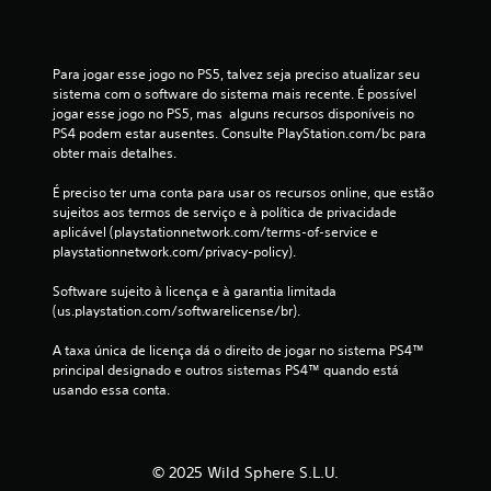
d
e
p
r
Para jogar esse jogo no PS5, talvez seja preciso atualizar seu 
e
sistema com o software do sistema mais recente. É possível 
s
jogar esse jogo no PS5, mas  alguns recursos disponíveis no 
s
PS4 podem estar ausentes. Consulte PlayStation.com/bc para 
i
obter mais detalhes.
o
n
É preciso ter uma conta para usar os recursos online, que estão 
a
sujeitos aos termos de serviço e à política de privacidade 
r
aplicável (playstationnetwork.com/terms-of-service e 
o
playstationnetwork.com/privacy-policy).
s
b
Software sujeito à licença e à garantia limitada 
o
(us.playstation.com/softwarelicense/br).
t
õ
A taxa única de licença dá o direito de jogar no sistema PS4™ 
e
principal designado e outros sistemas PS4™ quando está 
s
usando essa conta.
r
a
p
i
© 2025 Wild Sphere S.L.U.
d