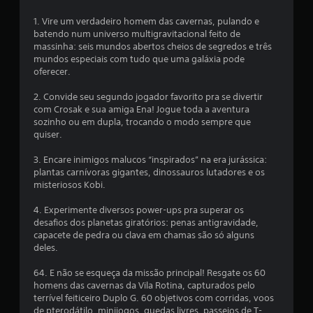
f
o
c
i
c
1. Vire um verdadeiro homem das cavernas, pulando e
c
ê
a
batendo num universo multigravitacional feito de
a
p
massinha: seis mundos abertos cheios de segredos e três
s
o
ç
mundos especiais com tudo que uma galáxia pode
(
d
oferecer.
s
e
õ
o
j
2. Convide seu segundo jogador favorito pra se divertir
m
o
com Crosak e sua amiga Ena! Jogue toda a aventura
e
e
g
sozinho ou em dupla, trocando o modo sempre que
n
a
quiser.
s
t
r
e
o
3. Encare inimigos malucos “inspirados” na era jurássica:
p
j
plantas carnívoras gigantes, dinossauros lutadores e os
a
o
misteriosos Kobi.
r
g
a
o
4. Experimente diversos power-ups pra superar os
j
e
desafios dos planetas giratórios: penas antigravidade,
o
n
capacete de pedra ou clava em chamas são só alguns
g
a
deles.
o
v
o
e
64. E não se esqueça da missão principal! Resgate os 60
f
g
homens das cavernas da Vila Rotina, capturados pelo
f
a
terrível feiticeiro Duplo G. 60 objetivos com corridas, voos
l
r
de pterodátilo, minijogos, quedas livres, passeios de T-