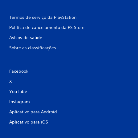
e
t
e
Termos de serviço da PlayStation
m
Política de cancelamento da PS Store
p
o
Avisos de saúde
.
Sobre as classificações
P
o
d
Facebook
e
s
X
e
r
YouTube
j
Instagram
o
g
Aplicativo para Android
a
d
Aplicativo para iOS
o
s