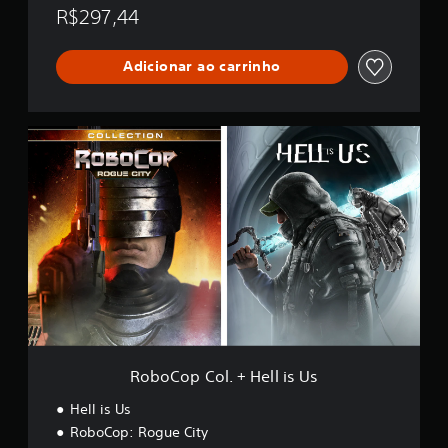
R$297,44
Adicionar ao carrinho
R
o
b
o
C
o
p
C
o
l
.
+
H
e
RoboCop Col. + Hell is Us
l
l
Hell is Us
i
RoboCop: Rogue City
s