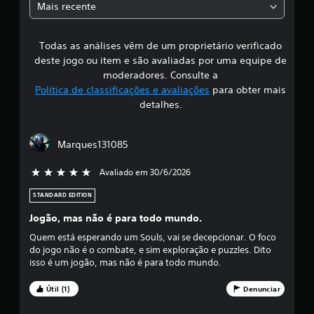
Mais recente
s
Todas as análises vêm de um proprietário verificado
s
deste jogo ou item e são avaliadas por uma equipe de
i
moderadores. Consulte a
Política de classificações e avaliações
para obter mais
f
detalhes.
i
Marques131085
c
Avaliado em 30/6/2026
5 estrelas de 5
a
STANDARD EDITION
ç
Jogão, mas não é para todo mundo.
ã
Quem está esperando um Souls, vai se decepcionar. O foco
do jogo não é o combate, e sim exploração e puzzles. Dito
o
isso é um jogão, mas não é para todo mundo.
m
Útil (1)
Denunciar
é