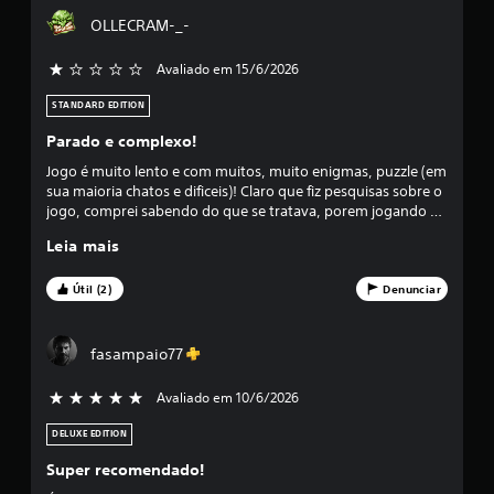
OLLECRAM-_-
d
i
Avaliado em 15/6/2026
a
STANDARD EDITION
Parado e complexo!
f
Jogo é muito lento e com muitos, muito enigmas, puzzle (em
o
sua maioria chatos e dificeis)! Claro que fiz pesquisas sobre o
jogo, comprei sabendo do que se tratava, porem jogando é
i
que vc sabe a real! Não gostei e nem tive paciencia de
Leia mais
zerar.... desinstalei e olhe que ja estava beeem adiantado na
historia! Mas quero um jogo pra me divertir e não me
d
estressar!
Útil (2)
Denunciar
e
4
fasampaio77
.
Avaliado em 10/6/2026
5 estrelas de 5
3
DELUXE EDITION
Super recomendado!
e