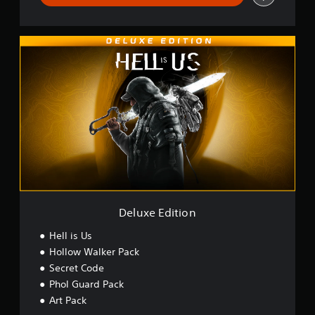
f
i
c
D
a
e
ç
l
õ
u
e
x
s
e
E
d
i
t
i
o
n
Deluxe Edition
Hell is Us
Hollow Walker Pack
Secret Code
Phol Guard Pack
Art Pack