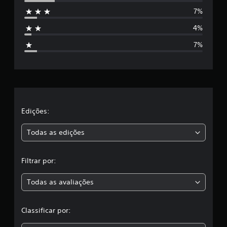
e
7%
s
4%
t
7%
r
e
l
a
Edições:
s
Todas as edições
,
Filtrar por:
a
Todas as avaliações
c
l
Classificar por:
a