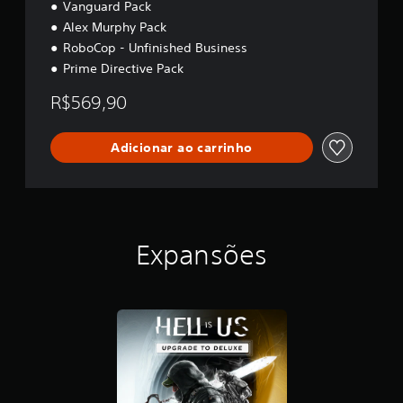
Vanguard Pack
U
s
Alex Murphy Pack
RoboCop - Unfinished Business
Prime Directive Pack
R$569,90
Adicionar ao carrinho
Expansões