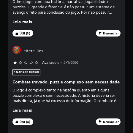
Ótimo jogo, com boa história, narrativa, jogabilidade e
s
puzzles. O grande diferencial é não possuir um sistema de
avanço direto para conclusão do jogo. Por não possuir
t
mapa, o player deve seguir seus instintos para avançar na
Leia mais
história, o que deixa o jogo mais imersivo. Ou seja, é
r
realmente necessário prestar atenção nos diálogos e
narrativa do game. Não foi feito para pessoas preguiçosas,
Útil (3)
Denunciar
e
que apenas querem seguir em frente e finalizar o jogo. Se
você está acostumado com um jogo que fornece todas as
informações e não gosta de se aventurar, não é um jogo
l
titere-lies
para você. Jogadores fracos vão ficar de mimimi dizendo que
deveria ter opção de mapa e que os puzzles são complexos.
a
Avaliado em 5/1/2026
Quer moleza vai sentar na gelatina.
s
STANDARD EDITION
Combate travado, puzzle complexo sem necessidade
e
O jogo é complexo tanto na história quanto em alguns
m
puzzle complexo e sem necessidade. A história deveria ser
mais direta, já que há excesso de informação. O combate é
u
travado (muito ruim) e sem precisão. Ausência do mapa
Leia mais
poderia ser opcional e não obrigatório. O jogo poderia ser
m
bem melhor porque tem identidade.
Útil (4)
Denunciar
t