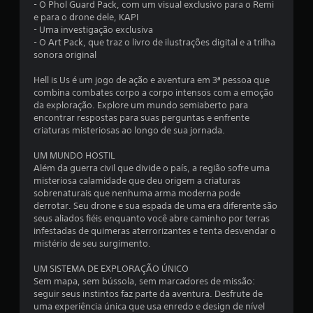
- O Phol Guard Pack, com um visual exclusivo para o Remi
e para o drone dele, KAPI
- Uma investigação exclusiva
- O Art Pack, que traz o livro de ilustrações digital e a trilha
sonora original
Hell is Us é um jogo de ação e aventura em 3ª pessoa que
combina combates corpo a corpo intensos com a emoção
da exploração. Explore um mundo semiaberto para
encontrar respostas para suas perguntas e enfrente
criaturas misteriosas ao longo de sua jornada.
UM MUNDO HOSTIL
Além da guerra civil que divide o país, a região sofre uma
misteriosa calamidade que deu origem a criaturas
sobrenaturais que nenhuma arma moderna pode
derrotar. Seu drone e sua espada de uma era diferente são
seus aliados fiéis enquanto você abre caminho por terras
infestadas de quimeras aterrorizantes e tenta desvendar o
mistério de seu surgimento.
UM SISTEMA DE EXPLORAÇÃO ÚNICO
Sem mapa, sem bússola, sem marcadores de missão:
seguir seus instintos faz parte da aventura. Desfrute de
uma experiência única que usa enredo e design de nível