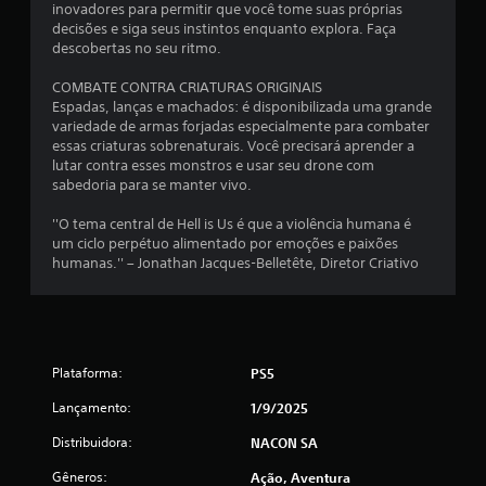
inovadores para permitir que você tome suas próprias
decisões e siga seus instintos enquanto explora. Faça
descobertas no seu ritmo.
COMBATE CONTRA CRIATURAS ORIGINAIS
Espadas, lanças e machados: é disponibilizada uma grande
variedade de armas forjadas especialmente para combater
essas criaturas sobrenaturais. Você precisará aprender a
lutar contra esses monstros e usar seu drone com
sabedoria para se manter vivo.
''O tema central de Hell is Us é que a violência humana é
um ciclo perpétuo alimentado por emoções e paixões
humanas.'' – Jonathan Jacques-Belletête, Diretor Criativo
Plataforma:
PS5
Lançamento:
1/9/2025
Distribuidora:
NACON SA
Gêneros:
Ação, Aventura