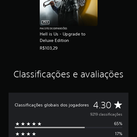
PS5
PACOTE DE EXPANSÕES
Hell is Us - Upgrade to
Deluxe Edition
R$103,29
Classificações e avaliações
D
4.30
Classificações globais dos jogadores
e
9219 classificações
65%
5
17%