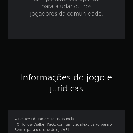
a
para ajudar outros
jogadores da comunidade.
s
s
i
f
i
c
Informações do jogo e
a
jurídicas
ç
õ
e
A Deluxe Edition de Hell is Us inclui:
- O Hollow Walker Pack, com um visual exclusivo para o
s
Remi e para o drone dele, KAPI