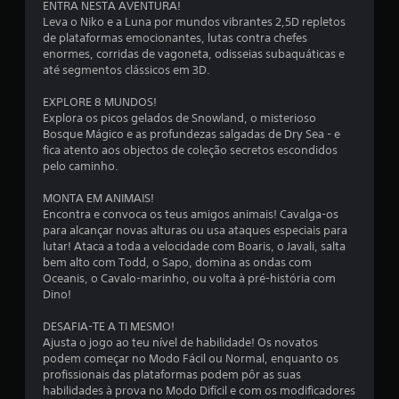
ENTRA NESTA AVENTURA!
a
Leva o Niko e a Luna por mundos vibrantes 2,5D repletos
de plataformas emocionantes, lutas contra chefes
l
enormes, corridas de vagoneta, odisseias subaquáticas e
até segmentos clássicos em 3D.
d
EXPLORE 8 MUNDOS!
e
Explora os picos gelados de Snowland, o misterioso
Bosque Mágico e as profundezas salgadas de Dry Sea - e
1
fica atento aos objectos de coleção secretos escondidos
pelo caminho.
3
MONTA EM ANIMAIS!
Encontra e convoca os teus amigos animais! Cavalga-os
2
para alcançar novas alturas ou usa ataques especiais para
lutar! Ataca a toda a velocidade com Boaris, o Javali, salta
8
bem alto com Todd, o Sapo, domina as ondas com
Oceanis, o Cavalo-marinho, ou volta à pré-história com
c
Dino!
l
DESAFIA-TE A TI MESMO!
Ajusta o jogo ao teu nível de habilidade! Os novatos
a
podem começar no Modo Fácil ou Normal, enquanto os
profissionais das plataformas podem pôr as suas
s
habilidades à prova no Modo Difícil e com os modificadores