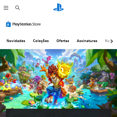
P
e
s
q
u
i
s
a
r
Novidades
Coleções
Ofertas
Assinaturas
Naveg