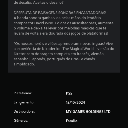
de desafio. Aceitas o desafio?
s
DESFRUTA DE PAISAGENS SONORAS ENCANTADORAS!
i
A banda sonora ganha vida pelas mãos do lendário
compositor David Wise. Coloca os auscultadores, aumenta
f
o volume e deixa-te levar por melodias mágicas que te
levam de volta à era dourada dos jogos de plataformas!
i
*Os nossos heróis e vilões aprenderam novas línguas! Vive
c
a experiência de Nikoderiko: The Magical World – versão do
Diretor com dobragem completa em francês, alemão,
a
espanhol, japonês, português do Brasil e chinês
simplificado.
ç
õ
e
Plataforma:
PS5
s
Lançamento:
15/10/2024
Distribuidora:
MY.GAMES HOLDINGS LTD
Gêneros:
Família