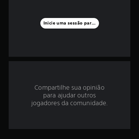
a
f
Inicie uma sessão para classificar
o
i
d
e
4
Compartilhe sua opinião
.
para ajudar outros
3
jogadores da comunidade.
e
s
t