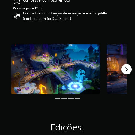
Compatível com Uso remoto
f
Versão para PS5
i
Compatível com função de vibração e efeito gatilho
c
(controle sem fio DualSense)
a
ç
ã
o
m
é
d
i
a
f
o
i
d
e
4
.
3
e
s
Edições:
t
r