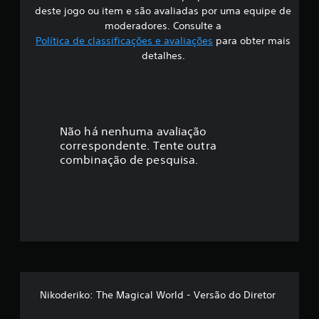
s
deste jogo ou item e são avaliadas por uma equipe de
i
moderadores. Consulte a
Política de classificações e avaliações
para obter mais
f
detalhes.
i
c
a
Não há nenhuma avaliação
correspondente. Tente outra
ç
combinação de pesquisa.
ã
o
m
é
d
Nikoderiko: The Magical World - Versão do Diretor
i