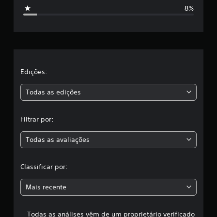
t
V
8%
e
r
r
s
e
i
o
l
n
a
Edições:
s
Todas as edições
,
Filtrar por:
a
Todas as avaliações
c
l
Classificar por:
a
Mais recente
s
Todas as análises vêm de um proprietário verificado