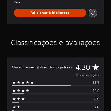
l
Demo
W
o
Adicionar à biblioteca
r
l
d
-
D
i
Classificações e avaliações
r
e
c
t
o
r
D
4.30
Classificações globais dos jogadores
'
s
e
1328 classificações
C
u
68%
5
t
|
14%
e
D
8%
e
s
m
2%
o