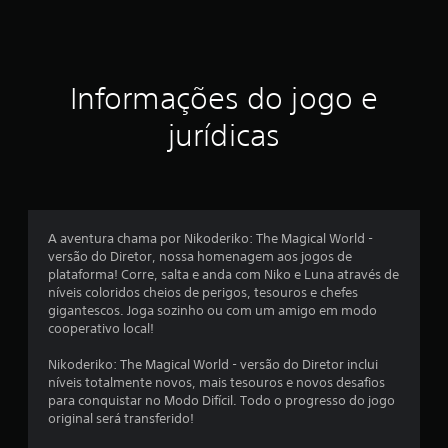
r
e
Informações do jogo e
l
jurídicas
a
s
e
A aventura chama por Nikoderiko: The Magical World -
m
versão do Diretor, nossa homenagem aos jogos de
plataforma! Corre, salta e anda com Niko e Luna através de
u
níveis coloridos cheios de perigos, tesouros e chefes
gigantescos. Joga sozinho ou com um amigo em modo
m
cooperativo local!
t
Nikoderiko: The Magical World - versão do Diretor inclui
níveis totalmente novos, mais tesouros e novos desafios
o
para conquistar no Modo Difícil. Todo o progresso do jogo
original será transferido!
t