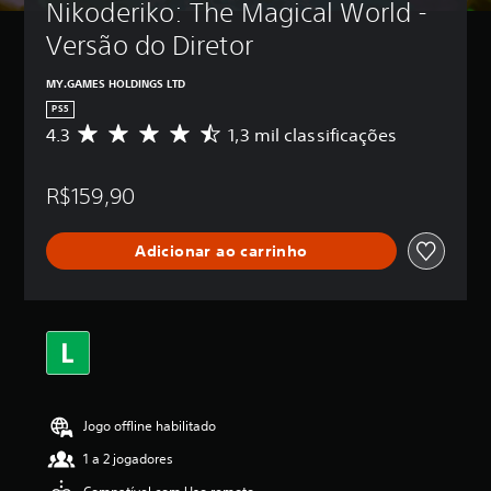
Nikoderiko: The Magical World - 
Versão do Diretor
MY.GAMES HOLDINGS LTD
PS5
4.3
1,3 mil classificações
D
e
5
R$159,90
e
s
t
Adicionar ao carrinho
r
e
l
a
s
,
a
c
l
Jogo offline habilitado
a
s
1 a 2 jogadores
s
i