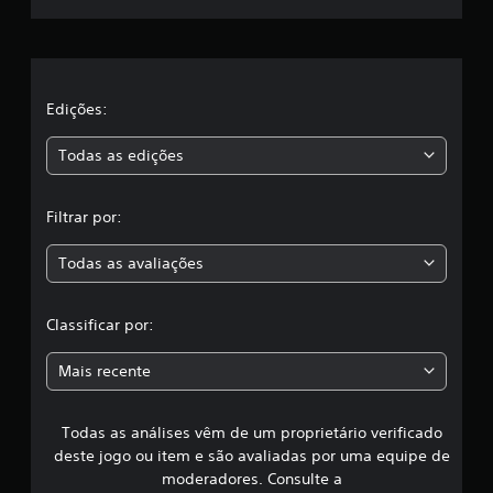
p
o
p
e
e
r
s
a
i
V
l
m
n
o
e
c
c
a
n
Edições:
i
ê
t
p
p
o
s
a
Todas as edições
o
.
l
d
,
e
e
d
Filtrar por:
d
S
o
a
i
e
s
m
n
Todas as avaliações
p
c
i
s
r
n
i
o
l
u
Classificar por:
t
b
i
a
i
a
r
g
Mais recente
l
o
o
s
i
n
n
í
d
i
Todas as análises vêm de um proprietário verificado
s
v
a
s
e
deste jogo ou item e são avaliadas por uma equipe de
d
t
i
l
moderadores. Consulte a
e
a