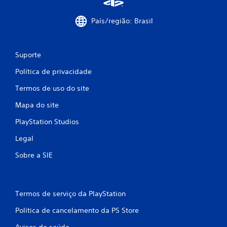
s
o
País/região: Brasil
p
ç
õ
e
Suporte
s
d
Política de privacidade
e
i
Termos de uso do site
n
v
Mapa do site
e
PlayStation Studios
r
s
Legal
ã
o
Sobre a SIE
d
o
s
c
Termos de serviço da PlayStation
o
n
Política de cancelamento da PS Store
t
r
Avisos de saúde