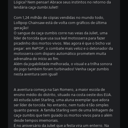
s
i
Lógica? Nem pensar! Abrace seus instintos no retorno da
t
c
lendária caça-zumbi Juliet!
e
i
o
m
s
Com 1,24 milhão de cópias vendidas no mundo todo,
p
f
.
Lollipop Chainsaw está de volta com gráficos de última
o
geração!
)
i
O sangue de caça-zumbis corre nas veias da Juliet, uma
.
I
líder de torcida que usa sua leal motosserra para fazer
n
c
picadinho dos mortos-vivos. Mas agora é que o bicho vai
v
pegar: em RePOP, o combate mais veloz e o detonador da
e
motosserra com disparo automático prometem muita
a
r
adrenalina do início ao fim.
Além da jogabilidade melhorada, o visual e a trilha sonora
s
ç
do jogo também foram turbinados! Venha caçar zumbis
ã
nesta aventura sem igual!
õ
o
d
e
o
A aventura começa na San Romero, a maior escola de
c
ensino médio do distrito, situado na costa oeste dos EUA.
s
o
Ali estuda Juliet Starling, uma aluna exemplar que adora
n
ser líder de torcida. No entanto, nem tudo é tão simples
t
quanto parece. A família Starling vem de uma linhagem de
caça-zumbis que tem guiado os mortos-vivos para o além
r
desde tempos imemoriais.
o
É no aniversário da Juliet que a festa vira um enterro. Na
l