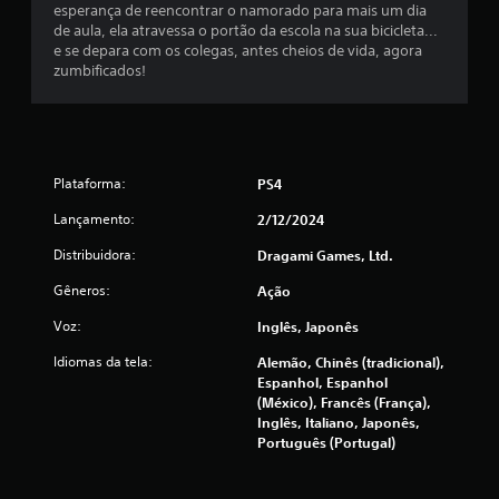
esperança de reencontrar o namorado para mais um dia
e
de aula, ela atravessa o portão da escola na sua bicicleta...
a
e se depara com os colegas, antes cheios de vida, agora
n
zumbificados!
a
l
ó
g
i
Plataforma:
PS4
c
o
Lançamento:
2/12/2024
a
Distribuidora:
Dragami Games, Ltd.
j
u
Gêneros:
Ação
s
Voz:
Inglês, Japonês
t
á
Idiomas da tela:
Alemão, Chinês (tradicional),
v
Espanhol, Espanhol
e
(México), Francês (França),
l
Inglês, Italiano, Japonês,
(
Português (Portugal)
b
á