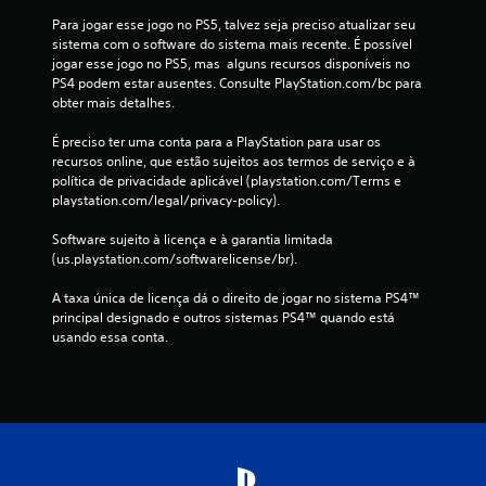
s
Para jogar esse jogo no PS5, talvez seja preciso atualizar seu 
i
sistema com o software do sistema mais recente. É possível 
c
jogar esse jogo no PS5, mas  alguns recursos disponíveis no 
a
PS4 podem estar ausentes. Consulte PlayStation.com/bc para 
)
obter mais detalhes.
S
É preciso ter uma conta para a PlayStation para usar os 
ã
recursos online, que estão sujeitos aos termos de serviço e à 
o
política de privacidade aplicável (playstation.com/Terms e 
o
playstation.com/legal/privacy-policy).
f
e
Software sujeito à licença e à garantia limitada 
r
(us.playstation.com/softwarelicense/br).
e
c
A taxa única de licença dá o direito de jogar no sistema PS4™ 
i
principal designado e outros sistemas PS4™ quando está 
d
usando essa conta.
a
s
a
l
g
u
m
a