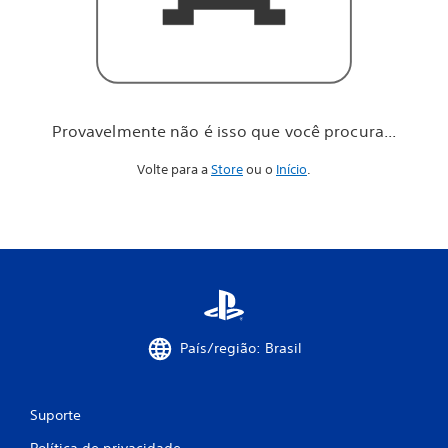
o
c
ê
p
r
o
c
Provavelmente não é isso que você procura...
u
r
Volte para a
Store
ou o
Início
.
a
.
.
.
País/região: Brasil
Suporte
Política de privacidade